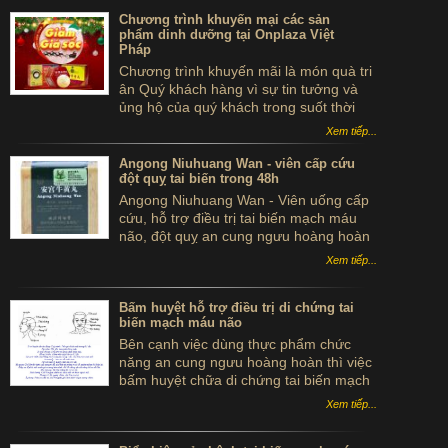
không?
Chương trình khuyến mại các sản
phẩm dinh dưỡng tại Onplaza Việt
Pháp
Chương trình khuyến mãi là món quà tri
ân Quý khách hàng vì sự tin tưởng và
ủng hộ của quý khách trong suốt thời
gian qua.
Xem tiếp...
Angong Niuhuang Wan - viên cấp cứu
đột quỵ tai biến trong 48h
Angong Niuhuang Wan - Viên uống cấp
cứu, hỗ trợ điều trị tai biến mạch máu
não, đột quỵ an cung ngưu hoàng hoàn
hộp gỗ màu xanh bắc kinh đồng nhân
Xem tiếp...
đường
Bấm huyệt hỗ trợ điều trị di chứng tai
biến mạch máu não
Bên cạnh việc dùng thực phẩm chức
năng an cung ngưu hoàng hoàn thì việc
bấm huyệt chữa di chứng tai biến mạch
máu não cũng mang hiệu quả khá cao
Xem tiếp...
cho những bệnh nhân đang mắc phải
căn bệnh này.