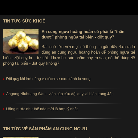
TIN TỨC SỨC KHOẺ
An cung ngưu hoàng hoàn có phải là "thần
dược" phòng ngừa tai biến - đột quỵ?
Bất ngờ lớn với một số thông tin gần đây đưa ra là
dùng an cung ngưu hoàng hoàn để phòng ngừa tai
biến - đột quỵ là ...tự sát. Thực hư sản phẩm này ra sao, có thể dùng để
phòng tai biến - đột quỵ không?
Đột quỵ khi trời nóng và cách sơ cứu tránh tử vong
Angong Niuhuang Wan - viên cấp cứu đột quỵ tai biến trong 48h
Uống nước như thế nào mới là hợp lý nhất
TIN TỨC VỀ SẢN PHẨM AN CUNG NGƯU