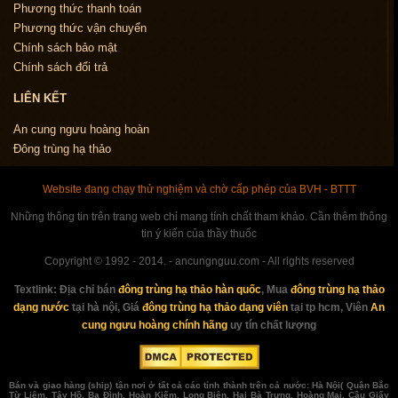
Phương thức thanh toán
Phương thức vận chuyển
Chính sách bảo mật
Chính sách đổi trả
LIÊN KẾT
An cung ngưu hoàng hoàn
Đông trùng hạ thảo
Website đang chạy thử nghiệm và chờ cấp phép của BVH - BTTT
Những thông tin trên trang web chỉ mang tính chất tham khảo. Cần thêm thông
tin ý kiến của thầy thuốc
Copyright © 1992 - 2014. - ancungnguu.com - All rights reserved
Textlink:
Địa chỉ bán
đông trùng hạ thảo hàn quốc
, Mua
đông trùng hạ thảo
dạng nước
tại hà nội, Giá
đông trùng hạ thảo dạng viên
tại tp hcm, Viên
An
cung ngưu hoàng chính hãng
uy tín chất lượng
Bán và giao hàng (ship) tận nơi ở tất cả các tỉnh thành trên cả nước: Hà Nội( Quận Bắc
Từ Liêm, Tây Hồ, Ba Đình, Hoàn Kiếm, Long Biên, Hai Bà Trưng, Hoàng Mai, Cầu Giấy