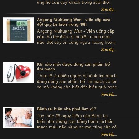
ủng hộ của quý khách trong suốt thời
gian qua.
Xem tiếp...
Angong Niuhuang Wan - viên cấp cứu
đột quỵ tai biến trong 48h
Angong Niuhuang Wan - Viên uống cấp
cứu, hỗ trợ điều trị tai biến mạch máu
não, đột quỵ an cung ngưu hoàng hoàn
hộp gỗ màu xanh bắc kinh đồng nhân
Xem tiếp...
đường
Khi nào mới được dùng sản phẩm bổ
tim mạch
Thực tế là nhiều người bị bệnh tim mạch
đang dùng sản phẩm bổ tim mạch vô tội
vạ mà không cần biết đến hiệu quả hoặc
tác dụng của sản phẩm. Vậy bệnh nhân
Xem tiếp...
khi nào mới được dùng sản phẩm bổ tim
mạch?
Bệnh tai biến nhẹ phải làm gì?
Tuy mức độ nguy hiểm của Bệnh tai
biến nhẹ không cao bằng bệnh tai biến
mạch máu não nặng nhưng cũng cần có
sự phòng ngừa kịp thời. Vậy nếu gặp
Xem tiếp...
Bệnh tai biến nhẹ phải làm gì?.