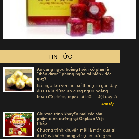
TIN TỨC
An cung ngưu hoàng hoàn có phải là
"thần dược" phòng ngừa tai biến - đột
quỵ?
Bất ngờ lớn với một số thông tin gần đây
đưa ra là dùng an cung ngưu hoàng
hoàn để phòng ngừa tai biến - đột quỵ là
...tự sát. Thực hư sản phẩm này ra sao,
Xem tiếp...
có thể dùng để phòng tai biến - đột quỵ
không?
Chương trình khuyến mại các sản
phẩm dinh dưỡng tại Onplaza Việt
Pháp
Chương trình khuyến mãi là món quà tri
ân Quý khách hàng vì sự tin tưởng và