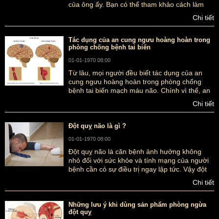
của ông ấy. Bạn có thể tham khảo cách làm
này trong trường hợp bạn phải đối diện với
Chi tiết
một người đang có những triệu chứng của tai
biến mạch máu não.
Tác dụng của an cung ngưu hoàng hoàn trong
phòng chống bệnh tai biến
01-01-1970 08:00
Từ lâu, mọi người đều biết tác dụng của an
cung ngưu hoàng hoàn trong phòng chống
bệnh tai biến mạch máu não. Chính vì thế, an
cung ngưu được cọi như thần dược với bệnh
Chi tiết
nhân tai biến và đang được sử dụng khá
nhiều.
Đột quỵ não là gì ?
01-01-1970 08:00
Đột quỵ não là căn bệnh ảnh hưởng không
nhỏ đối với sức khỏe và tính mạng của người
bệnh cần có sự điều trị ngay lập tức. Vậy đột
quỵ não là gì? Cách phòng tránh căn bệnh này
Chi tiết
ra sao?
Những lưu ý khi dùng sản phẩm phòng ngừa
đột quỵ