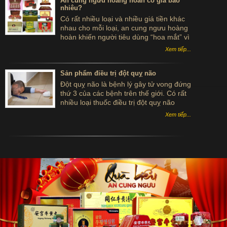
An cung ngưu hoàng hoàn có giá bao
nhiêu?
Có rất nhiều loại và nhiều giá tiền khác
nhau cho mỗi loại, an cung ngưu hoàng
hoàn khiến người tiêu dùng “hoa mắt” vì
không biết đâu mới là giá tốt cho sản
Xem tiếp...
phẩm chính hãng thực sự. Điều đó đòi
hỏi khách hàng phải khá cẩn thận khi
chọn lựa sản phẩm.
Sản phẩm điều trị đột quỵ não
Đột quỵ não là bệnh lý gây tử vong đứng
thứ 3 của các bệnh trên thế giới. Có rất
nhiều loại thuốc điều trị đột quỵ não
Đông y đang được dùng trong việc chữa
Xem tiếp...
căn bệnh này hiện nay.