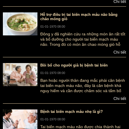
Chi tiết
Hỗ trợ điều trị tai biến mạch máu não bằng
cháo móng giò
01-01-1970 08:00
Đông y đã nghiên cứu ra những món ăn rất tốt
và bổ dưỡng cho người tai biến mạch máu
não. Trong đó có món ăn chao móng giò hỗ
trợ điều trị tai biến mạch máu não được cho là
Chi tiết
hiệu quả hơn cả. Để tìm hiểu chi tiết hơn, bạn
có thể tham khảo bài viết dưới đây của
ancungnguu.com nhé.
Bồi bổ cho người già bị bệnh tai biến
01-01-1970 08:00
Bạn hoặc người thân đang mắc phải căn bệnh
tai biến mạch máu não, đây là căn bệnh khá
nguy hiểm và cần được chăm sóc và tẩm bổ
đều đặn để tránh nguy cơ tái phát.
Chi tiết
Ancungnguu.com sẽ chia sẻ cho các bạn
những món ăn và cách bồi bổ cho người già bị
bệnh tai biến nhé.
Bệnh tai biến mạch máu nhẹ là gì?
01-01-1970 08:00
Tai biến mạch máu não được chia thành hai