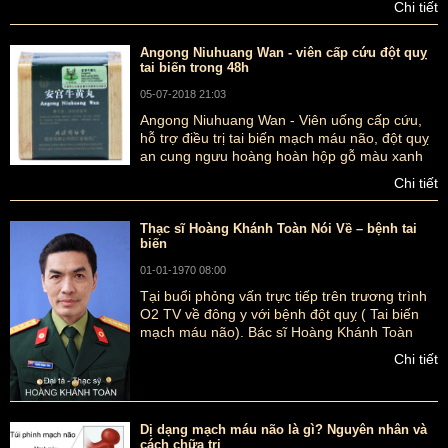
Chi tiết
pháp an toàn nhất với những người có nguy
cơ đột quỵ.
Angong Niuhuang Wan - viên cấp cứu đột quỵ
tai biến trong 48h
05-07-2018 21:03
Angong Niuhuang Wan - Viên uống cấp cứu,
hỗ trợ điều trị tai biến mạch máu não, đột quỵ
an cung ngưu hoàng hoàn hộp gỗ màu xanh
bắc kinh đồng nhân đường
Chi tiết
Thạc sĩ Hoàng Khánh Toàn Nói Về – bệnh tai
biến
01-01-1970 08:00
Tại buổi phỏng vấn trực tiếp trên trương trình
O2 TV về đông y với bệnh đột quỵ ( Tai biến
mạch máu não). Bác sĩ Hoàng Khánh Toàn
chủ nghiệm khoa Đông Y – Bệnh viện 108
Chi tiết
Quân đội cho biết chứng đột quỵ thường bị
như: Xuất huyết não, Nhồi máu não và gây ra
tử vong và tàn phế rất nặng nề.
Dị dạng mạch máu não là gì? Nguyên nhân và
cách chữa trị