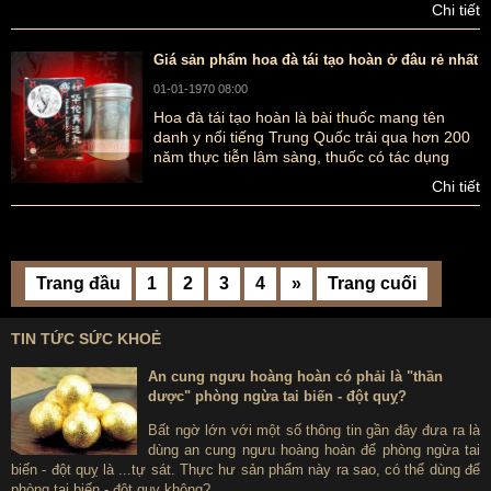
Chi tiết
dài. Có rất nhiều loại thuốc có khả năng phòng
chống tai biến mạch máu não của Trung Quốc
hiện nay. Tuy nhiên, thuốc chống tai biến mạch
Giá sản phẩm hoa đà tái tạo hoàn ở đâu rẻ nhất
máu não của Trung Quốc loại nào mới là tốt
01-01-1970 08:00
nhất?.
Hoa đà tái tạo hoàn là bài thuốc mang tên
danh y nổi tiếng Trung Quốc trải qua hơn 200
năm thực tiễn lâm sàng, thuốc có tác dụng
“hành khí, giảm đau”. Nhưng giá thuốc hoa đà
Chi tiết
tái tạo hoàn ở đâu là rẻ nhất, phù hợp với nhu
cầu của người tiêu dùng nhất trên thị trường
Việt Nam hiện nay?
Trang đầu
1
2
3
4
»
Trang cuối
TIN TỨC SỨC KHOẺ
An cung ngưu hoàng hoàn có phải là "thần
dược" phòng ngừa tai biến - đột quỵ?
Bất ngờ lớn với một số thông tin gần đây đưa ra là
dùng an cung ngưu hoàng hoàn để phòng ngừa tai
biến - đột quỵ là ...tự sát. Thực hư sản phẩm này ra sao, có thể dùng để
phòng tai biến - đột quỵ không?