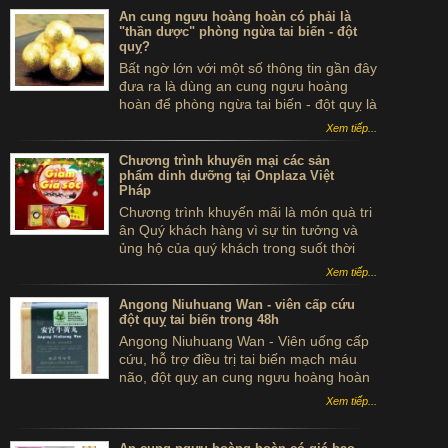
An cung ngưu hoàng hoàn có phải là
"thần dược" phòng ngừa tai biến - đột
quỵ?
Bất ngờ lớn với một số thông tin gần đây
đưa ra là dùng an cung ngưu hoàng
hoàn để phòng ngừa tai biến - đột quỵ là
...tự sát. Thực hư sản phẩm này ra sao,
Xem tiếp...
có thể dùng để phòng tai biến - đột quỵ
không?
Chương trình khuyến mại các sản
phẩm dinh dưỡng tại Onplaza Việt
Pháp
Chương trình khuyến mãi là món quà tri
ân Quý khách hàng vì sự tin tưởng và
ủng hộ của quý khách trong suốt thời
gian qua.
Xem tiếp...
Angong Niuhuang Wan - viên cấp cứu
đột quỵ tai biến trong 48h
Angong Niuhuang Wan - Viên uống cấp
cứu, hỗ trợ điều trị tai biến mạch máu
não, đột quỵ an cung ngưu hoàng hoàn
hộp gỗ màu xanh bắc kinh đồng nhân
Xem tiếp...
đường