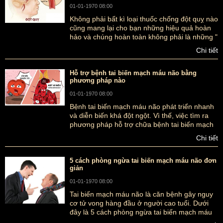
01-01-1970 08:00
Không phải bất kì loại thuốc chống đột quỵ nào
cũng mang lại cho bạn những hiệu quả hoàn
hảo và chúng hoàn toàn không phải là những "
tiên dược" để giúp bạn thoát khỏi căn bệnh
Chi tiết
quái ác đó. Dưới đây là những lưu ý khi dùng
thuốc chống đột quỵ mà bạn cần tham khảo
để sử dụng tốt hơn.
Hỗ trợ bệnh tai biến mạch máu não bằng
phương pháp nào
01-01-1970 08:00
Bệnh tai biến mạch máu não phát triển nhanh
và diễn biến khá đột ngột. Vì thế, việc tìm ra
phương pháp hỗ trợ chữa bệnh tai biến mạch
máu não kịp thời và hiệu quả sẽ giúp bệnh
Chi tiết
nhân thoát khỏi " lưỡi hái tử thần" do căn bệnh
này mang lại. Vậy chữa bệnh tai biến mạch
máu não bằng phương pháp nào thì hiệu quả
5 cách phòng ngừa tai biến mạch máu não đơn
giản
nhất?
01-01-1970 08:00
Tai biến mạch máu não là căn bệnh gây nguy
cơ tử vong hàng đầu ở người cao tuổi. Dưới
đây là 5 cách phòng ngừa tai biến mạch máu
não đơn giản và hiệu quả.