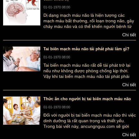
01-01-1970 08:00
Dị dạng mạch máu não là hiện tượng các
mạch máu bất thường, rối loạn trong não, gây
chảy máu não và có thể khiến người bệnh tử
vong rất nguy hiểm. Chính vì thế, các bạn cần
Chi tiết
tìm hiểu hiện tượng dị dạng mạch máu não là
gì và cách chữa trị thế nào nhé.
Tai biến mạch máu não tái phát phải làm gì?
01-01-1970 08:00
Tai biến mạch máu não rất dễ tái phát trở lại
nếu như không được phòng chống kịp thời.
Vậy khi tai biến mạch máu não tái phát phải
làm gì?
Chi tiết
Thức ăn cho người bị tai biến mạch máu não
01-01-1970 08:00
Đối với người bị tai biến mạch máu não thì việc
dinh dưỡng là rất quan trọng và thiết yếu.
Trong bài viết này, ancungnguu.com sẽ giới
thiệu đến bạn các loại thức ăn tốt cho người bị
Chi tiết
tai biến mạch máu não mục đích là nâng cao