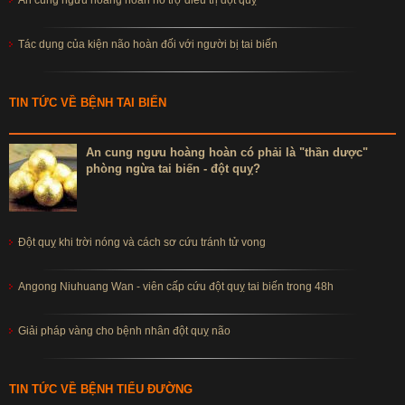
Tác dụng của kiện não hoàn đối với người bị tai biến
TIN TỨC VỀ BỆNH TAI BIẾN
An cung ngưu hoàng hoàn có phải là "thần dược"
phòng ngừa tai biến - đột quỵ?
Đột quỵ khi trời nóng và cách sơ cứu tránh tử vong
Angong Niuhuang Wan - viên cấp cứu đột quỵ tai biến trong 48h
Giải pháp vàng cho bệnh nhân đột quỵ não
TIN TỨC VỀ BỆNH TIỂU ĐƯỜNG