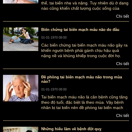
thể, tai biến nhẹ và nặng. Tuy nhiên dù ở dạng
nào cũng khiến chất lượng cuộc sống của
người bệnh bị suy giảm. Vậy bệnh tai biến
Chi tiết
mạch máu nhẹ là gì? Biện pháp chăm sóc như
thế nào để hạn chế dẫn đến tình trạng nặng
hơn?
Biến chứng tai biến mạch máu não do đâu
01-01-1970 08:00
Các biến chứng tai biến mạch máu não gây ra
khiến người bệnh phải gánh chịu hậu quả
nặng nề và khủng khiếp trong cuộc đời họ.
Vậy biến chứng tai biến mạch máu não do
Chi tiết
đâu?
Đề phòng tai biến mạch máu não trong mùa
nào?
01-01-1970 08:00
Tai biến mạch máu não là căn bệnh cũng tăng
theo độ tuổi, đặc biệt là theo mùa. Vậy bệnh
nhân bị tai biến nên đề phòng tai biến mạch
máu não trong mùa nào?
Chi tiết
Những hiểu lầm về bệnh đột quỵ