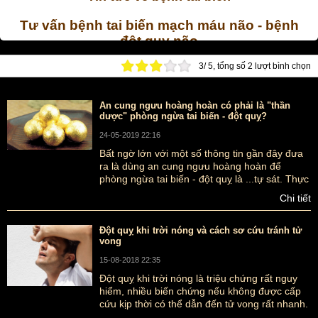
Tư vấn bệnh tai biến mạch máu não - bệnh
đột quỵ não
3
/
5
, tổng số
2
lượt bình chọn
Tư vấn bệnh tai biến mạch máu não( đột quỵ não): nguyên nhân,
triệu chứng, cách phòng chống và viên uống hỗ trợ điều trị - phục
hồi bệnh tai biến trong thời gian điều trị ở bệnh viện hay tại gia
An cung ngưu hoàng hoàn có phải là "thần
dược" phòng ngừa tai biến - đột quỵ?
đình
24-05-2019 22:16
Bất ngờ lớn với một số thông tin gần đây đưa
ra là dùng an cung ngưu hoàng hoàn để
phòng ngừa tai biến - đột quỵ là ...tự sát. Thực
hư sản phẩm này ra sao, có thể dùng để
Chi tiết
phòng tai biến - đột quỵ không?
Đột quỵ khi trời nóng và cách sơ cứu tránh tử
vong
15-08-2018 22:35
Đột quỵ khi trời nóng là triệu chứng rất nguy
hiểm, nhiều biến chứng nếu không được cấp
cứu kịp thời có thể dẫn đến tử vong rất nhanh.
Vì vậy phòng ngừa đột quỵ vẫn là phương