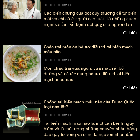
01-01-1970 08:00
Các biến chứng của đột quỵ thường dễ tự biến
mất và chỉ có ở người cao tuổi...là những quan
niệm sai lầm về bệnh đột quỵ của người dân
Việt Nam hiện nay. Đây cũng có thể là những
Chi tiết
quan niệm sai lầm gây nên sự chết người.
Cháo trai món ăn hỗ trợ điều trị tai biến mạch
máu não
01-01-1970 08:00
Món cháo trai vừa ngon, vừa mát, rất bổ
dưỡng và có tác dụng hỗ trợ điều trị tai biến
mạch máu não
Chi tiết
Chống tai biến mạch máu não của Trung Quốc
loại nào tốt?
01-01-1970 08:00
Tai biến mạch máu não là một căn bệnh nguy
hiểm và là một trong những nguyên nhân hàng
đầu gây tử vong và cũng là nguyên nhân dẫn
đến những tình trạng khuyết tật nặng nề và lâu