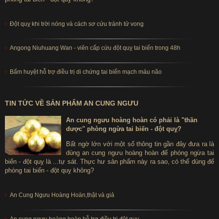
Đột quỵ khi trời nóng và cách sơ cứu tránh tử vong
Angong Niuhuang Wan - viên cấp cứu đột quỵ tai biến trong 48h
Bấm huyệt hỗ trợ điều trị di chứng tai biến mạch máu não
TIN TỨC VỀ SẢN PHẨM AN CUNG NGƯU
An cung ngưu hoàng hoàn có phải là "thần
dược" phòng ngừa tai biến - đột quỵ?
Bất ngờ lớn với một số thông tin gần đây đưa ra là
dùng an cung ngưu hoàng hoàn để phòng ngừa tai
biến - đột quỵ là ...tự sát. Thực hư sản phẩm này ra sao, có thể dùng để
phòng tai biến - đột quỵ không?
An Cung Ngưu Hoàng Hoàn,thật và giả
An cung ngưu hoàng hoàn hỗ trợ điều trị đột quỵ