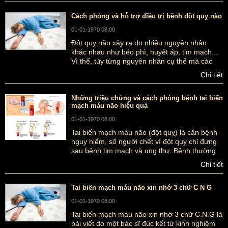
sức khỏe cho bệnh nhân bị tai biến.
Cách phòng và hỗ trợ điều trị bệnh đột quỵ não
01-01-1970 08:00
Đột quỵ não xảy ra do nhiều nguyên nhân
khác nhau như béo phì, huyết áp, tim mạch...
Vì thế, tùy từng nguyên nhân cụ thể mà các
bác sĩ đưa ra nhiều cách phòng và chữa bệnh
Chi tiết
đột quỵ não khác nhau giúp bệnh nhân cải
thiện tình trạng bệnh hiệu quả hơn.
Những triệu chứng và cách phòng bệnh tai biến
mạch máu não hiệu quả
01-01-1970 08:00
Tai biến mạch máu não (đột quỵ) là căn bệnh
nguy hiểm, số người chết vì đột quỵ chỉ đưng
sau bệnh tim mạch và ung thư. Bệnh thường
gặp ở người cao tuổi và có xu hướng ngày
Chi tiết
càng gia tăng ở cả Việt Nam và thế giới.
Tai biến mạch máu não xin nhớ 3 chữ C N G
01-01-1970 08:00
Tai biến mạch máu não xin nhớ 3 chữ C.N.G là
bài viết do một bác sĩ đúc kết từ kinh nghiệm