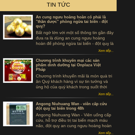
TIN TỨC
An cung ngưu hoàng hoàn có phải là
"thần dược" phòng ngừa tai biến - đột
quỵ?
Bất ngờ lớn với một số thông tin gần đây
đưa ra là dùng an cung ngưu hoàng
hoàn để phòng ngừa tai biến - đột quỵ là
...tự sát. Thực hư sản phẩm này ra sao,
Xem tiếp...
có thể dùng để phòng tai biến - đột quỵ
không?
Chương trình khuyến mại các sản
phẩm dinh dưỡng tại Onplaza Việt
Pháp
Chương trình khuyến mãi là món quà tri
ân Quý khách hàng vì sự tin tưởng và
ủng hộ của quý khách trong suốt thời
gian qua.
Xem tiếp...
Angong Niuhuang Wan - viên cấp cứu
đột quỵ tai biến trong 48h
Angong Niuhuang Wan - Viên uống cấp
cứu, hỗ trợ điều trị tai biến mạch máu
não, đột quỵ an cung ngưu hoàng hoàn
hộp gỗ màu xanh bắc kinh đồng nhân
Xem tiếp...