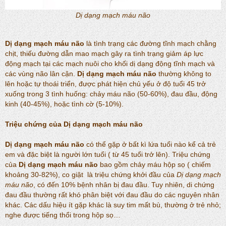
Dị dạng mạch máu não
Dị dạng mạch máu não
là tình trạng các đường tĩnh mạch chằng
chịt, thiếu đường dẫn mao mạch gây ra tình trạng giảm áp lực
động mạch tại các mạch nuôi cho khối dị dạng động tĩnh mạch và
các vùng não lân cận.
Dị dạng mạch máu não
thường không to
lên hoặc tự thoái triển, được phát hiện chủ yếu ở độ tuổi 45 trở
xuống trong 3 tình huống: chảy máu não (50-60%), đau đầu, động
kinh (40-45%), hoặc tình cờ (5-10%).
Triệu chứng của
Dị dạng mạch máu não
Dị dạng mạch máu não
có thể gặp ở bất kì lứa tuổi nào kể cả trẻ
em và đặc biệt là người lớn tuổi ( từ 45 tuổi trở lên). Triệu chứng
của
Dị dạng mạch máu não
bao gồm chảy máu hộp sọ ( chiếm
khoảng 30-82%), co giật là triệu chứng khởi đầu của
Dị dạng mạch
máu não
, có đến 10% bệnh nhân bị đau đầu. Tuy nhiên, di chứng
đau đầu thường rất khó phân biệt với đau đầu do các nguyên nhân
khác. Các dấu hiệu ít gặp khác là suy tim mất bù, thường ở trẻ nhỏ;
nghe được tiếng thổi trong hộp sọ…