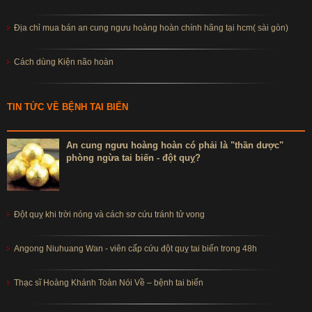
Địa chỉ mua bán an cung ngưu hoàng hoàn chính hãng tại hcm( sài gòn)
Cách dùng Kiện não hoàn
TIN TỨC VỀ BỆNH TAI BIẾN
An cung ngưu hoàng hoàn có phải là "thần dược"
phòng ngừa tai biến - đột quỵ?
Đột quỵ khi trời nóng và cách sơ cứu tránh tử vong
Angong Niuhuang Wan - viên cấp cứu đột quỵ tai biến trong 48h
Thạc sĩ Hoàng Khánh Toàn Nói Về – bệnh tai biến