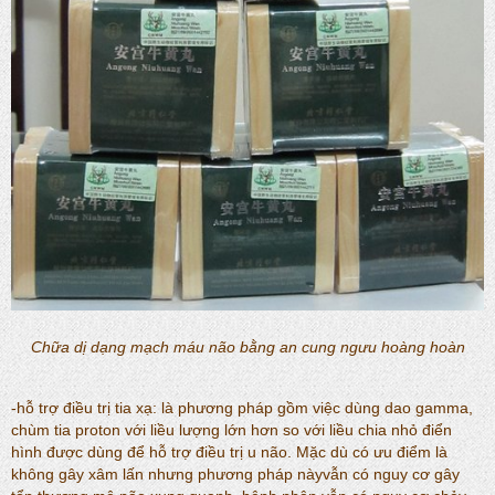
Chữa dị dạng mạch máu não bằng an cung ngưu hoàng hoàn
-hỗ trợ điều trị tia xạ: là phương pháp gồm việc dùng dao gamma,
chùm tia proton với liều lượng lớn hơn so với liều chia nhỏ điển
hình được dùng để hỗ trợ điều trị u não. Mặc dù có ưu điểm là
không gây xâm lấn nhưng phương pháp nàyvẫn có nguy cơ gây