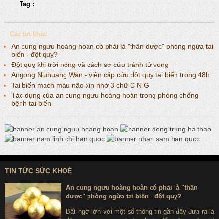
Tag :
Các tin khác
An cung ngưu hoàng hoàn có phải là "thần dược" phòng ngừa tai
biến - đột quỵ?
Đột quỵ khi trời nóng và cách sơ cứu tránh tử vong
Angong Niuhuang Wan - viên cấp cứu đột quỵ tai biến trong 48h
Tai biến mạch máu não xin nhớ 3 chữ C N G
Tác dụng của an cung ngưu hoàng hoàn trong phòng chống
bệnh tai biến
TIN TỨC SỨC KHOẺ
An cung ngưu hoàng hoàn có phải là "thần
dược" phòng ngừa tai biến - đột quỵ?
Bất ngờ lớn với một số thông tin gần đây đưa ra là