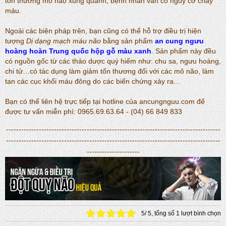
tổn thương mô não xung quanh, bệnh nhân vẫn có nguy cơ chảy
máu.
Ngoài các biện pháp trên, bạn cũng có thể hỗ trợ điều trị hiện
tượng
Dị dạng mạch máu não
bằng sản phẩm
an cung ngưu
hoàng hoàn Trung quốc hộp gỗ màu xanh
. Sản phẩm này đều
có nguồn gốc từ các thảo dược quý hiếm như: chu sa, ngưu hoàng,
chi tử…có tác dụng làm giảm tổn thương đối với các mô não, làm
tan các cục khối máu đông do các biến chứng xảy ra…
Bạn có thể liên hệ trực tiếp tại hotline của ancungnguu.com để
được tư vấn miễn phí: 0965.69.63.64 - (04) 66 849 833
-------------------------------------------------------------------------------------
-------------------------------------------------------------------------------------
---------------------
5
/
5
, tổng số
1
lượt bình chọn