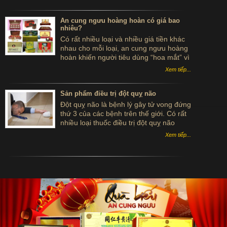
đường
An cung ngưu hoàng hoàn có giá bao
nhiêu?
Có rất nhiều loại và nhiều giá tiền khác
nhau cho mỗi loại, an cung ngưu hoàng
hoàn khiến người tiêu dùng “hoa mắt” vì
không biết đâu mới là giá tốt cho sản
Xem tiếp...
phẩm chính hãng thực sự. Điều đó đòi
hỏi khách hàng phải khá cẩn thận khi
chọn lựa sản phẩm.
Sản phẩm điều trị đột quỵ não
Đột quỵ não là bệnh lý gây tử vong đứng
thứ 3 của các bệnh trên thế giới. Có rất
nhiều loại thuốc điều trị đột quỵ não
Đông y đang được dùng trong việc chữa
Xem tiếp...
căn bệnh này hiện nay.