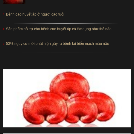
Bệnh cao huyết áp ở người cao tuổi
Sản phẩm hỗ trợ cho bệnh cao huyết áp có tác dụng như thế nào
53% nguy cơ mới phát hiện gây ra bệnh tai biến mạch máu não