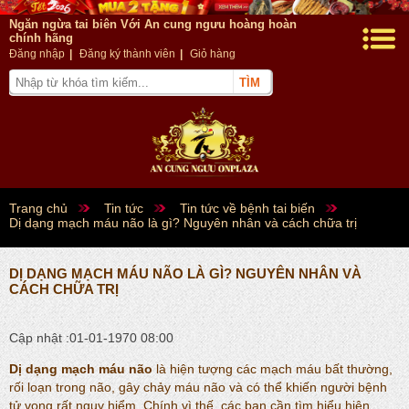
Ngăn ngừa tai biên Với An cung ngưu hoàng hoàn
chính hãng
Đăng nhập
|
Đăng ký thành viên
|
Giỏ hàng
Trang chủ
Tin tức
Tin tức về bệnh tai biến
Dị dạng mạch máu não là gì? Nguyên nhân và cách chữa trị
DỊ DẠNG MẠCH MÁU NÃO LÀ GÌ? NGUYÊN NHÂN VÀ
CÁCH CHỮA TRỊ
Cập nhật :01-01-1970 08:00
Dị dạng mạch máu não
là hiện tượng các mạch máu bất thường,
rối loạn trong não, gây chảy máu não và có thể khiến người bệnh
tử vong rất nguy hiểm. Chính vì thế, các bạn cần tìm hiểu hiện