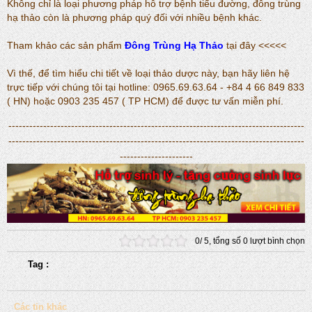
Không chỉ là loại phương pháp hỗ trợ bệnh tiểu đường, đông trùng
hạ thảo còn là phương pháp quý đối với nhiều bệnh khác.
Tham khảo các sản phẩm
Đông Trùng Hạ Thảo
tại đây <<<<<
Vì thế, để tìm hiểu chi tiết về loại thảo dược này, bạn hãy liên hệ
trực tiếp với chúng tôi tại hotline: 0965.69.63.64 - +84 4 66 849 833
( HN) hoặc 0903 235 457 ( TP HCM) để được tư vấn miễn phí.
-------------------------------------------------------------------------------------
-------------------------------------------------------------------------------------
---------------------
0
/
5
, tổng số
0
lượt bình chọn
Tag :
Các tin khác