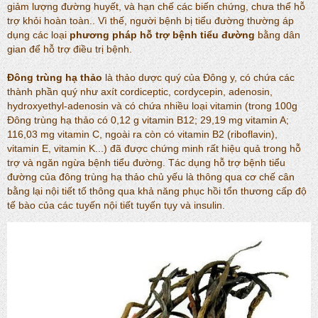
giảm lượng đường huyết, và hạn chế các biến chứng, chưa thể hỗ
trợ khỏi hoàn toàn.. Vì thế, người bệnh bị tiểu đường thường áp
dụng các loại
phương pháp hỗ trợ bệnh tiểu đường
bằng dân
gian để hỗ trợ điều trị bệnh.
Đông trùng hạ thảo
là thảo dược quý của Đông y, có chứa các
thành phần quý như axít cordiceptic, cordycepin, adenosin,
hydroxyethyl-adenosin và có chứa nhiều loại vitamin (trong 100g
Đông trùng hạ thảo có 0,12 g vitamin B12; 29,19 mg vitamin A;
116,03 mg vitamin C, ngoài ra còn có vitamin B2 (riboflavin),
vitamin E, vitamin K...) đã được chứng minh rất hiệu quả trong hỗ
trợ và ngăn ngừa bệnh tiểu đường. Tác dụng hỗ trợ bệnh tiểu
đường của đông trùng hạ thảo chủ yếu là thông qua cơ chế cân
bằng lại nội tiết tố thông qua khả năng phục hồi tổn thương cấp độ
tế bào của các tuyến nội tiết tuyến tụy và insulin.