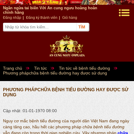
Ngăn ngừa tai biên Với An cung ngưu hoàng hoàn
chính hãng
Đăng nhập
|
Đăng ký thành viên
|
Giỏ hàng
Trang chủ
Tin tức
Tin tức về bệnh tiểu đường
Phương phápchữa bệnh tiểu đường hay được sử dụng
PHƯƠNG PHÁPCHỮA BỆNH TIỂU ĐƯỜNG HAY ĐƯỢC SỬ
DỤNG
Cập nhật :01-01-1970 08:00
Nguy cơ mắc bệnh tiểu đường của người dân Việt Nam đang ngày
càng tăng cao, hầu hết các phương pháp
chữa bệnh tiểu đường
vẫn đang còn trong thời gian nghiên cứu. Vậy phương pháp
chữa