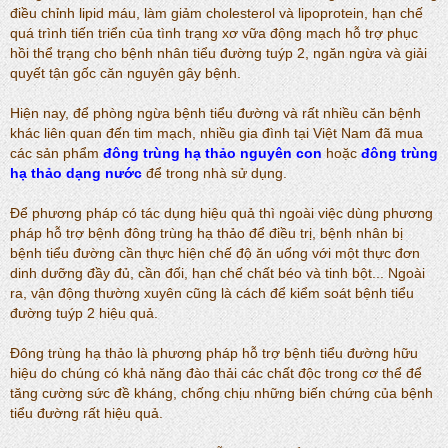
điều chỉnh lipid máu, làm giảm cholesterol và lipoprotein, hạn chế
quá trình tiến triển của tình trạng xơ vữa động mạch hỗ trợ phục
hồi thể trạng cho bệnh nhân tiểu đường tuýp 2, ngăn ngừa và giải
quyết tận gốc căn nguyên gây bệnh.
Hiện nay, để phòng ngừa bệnh tiểu đường và rất nhiều căn bệnh
khác liên quan đến tim mạch, nhiều gia đình tại Việt Nam đã mua
các sản phẩm
đông trùng hạ thảo nguyên con
hoặc
đông trùng
hạ thảo dạng nước
để trong nhà sử dụng.
Để phương pháp có tác dụng hiệu quả thì ngoài việc dùng phương
pháp hỗ trợ bệnh đông trùng hạ thảo để điều trị, bệnh nhân bị
bệnh tiểu đường cần thực hiện chế độ ăn uống với một thực đơn
dinh dưỡng đầy đủ, cần đối, hạn chế chất béo và tinh bột... Ngoài
ra, vận động thường xuyên cũng là cách để kiểm soát bệnh tiểu
đường tuýp 2 hiệu quả.
Đông trùng hạ thảo là phương pháp hỗ trợ bệnh tiểu đường hữu
hiệu do chúng có khả năng đào thải các chất độc trong cơ thể để
tăng cường sức đề kháng, chống chịu những biến chứng của bệnh
tiểu đường rất hiệu quả.