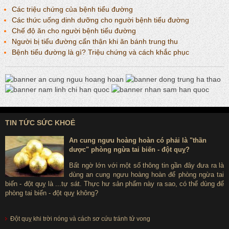
Các triệu chứng của bệnh tiểu đường
Các thức uống dinh dưỡng cho người bệnh tiểu đường
Chế độ ăn cho người bệnh tiểu đường
Người bị tiểu đường cẩn thận khi ăn bánh trung thu
Bệnh tiểu đường là gì? Triệu chứng và cách khắc phục
TIN TỨC SỨC KHOẺ
An cung ngưu hoàng hoàn có phải là "thần
dược" phòng ngừa tai biến - đột quỵ?
Bất ngờ lớn với một số thông tin gần đây đưa ra là
dùng an cung ngưu hoàng hoàn để phòng ngừa tai
biến - đột quỵ là ...tự sát. Thực hư sản phẩm này ra sao, có thể dùng để
phòng tai biến - đột quỵ không?
Đột quỵ khi trời nóng và cách sơ cứu tránh tử vong