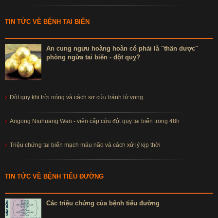
TIN TỨC VỀ BỆNH TAI BIẾN
An cung ngưu hoàng hoàn có phải là "thần dược"
phòng ngừa tai biến - đột quỵ?
Đột quỵ khi trời nóng và cách sơ cứu tránh tử vong
Angong Niuhuang Wan - viên cấp cứu đột quỵ tai biến trong 48h
Triệu chứng tai biến mạch máu não và cách xử lý kịp thời
TIN TỨC VỀ BỆNH TIỂU ĐƯỜNG
Các triệu chứng của bệnh tiểu đường