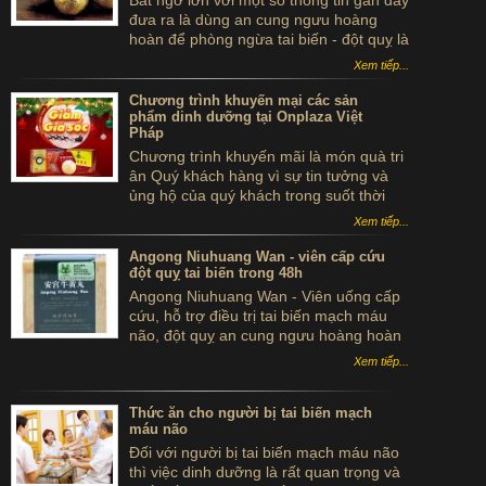
Bất ngờ lớn với một số thông tin gần đây
đưa ra là dùng an cung ngưu hoàng
hoàn để phòng ngừa tai biến - đột quỵ là
...tự sát. Thực hư sản phẩm này ra sao,
Xem tiếp...
có thể dùng để phòng tai biến - đột quỵ
không?
Chương trình khuyến mại các sản
phẩm dinh dưỡng tại Onplaza Việt
Pháp
Chương trình khuyến mãi là món quà tri
ân Quý khách hàng vì sự tin tưởng và
ủng hộ của quý khách trong suốt thời
gian qua.
Xem tiếp...
Angong Niuhuang Wan - viên cấp cứu
đột quỵ tai biến trong 48h
Angong Niuhuang Wan - Viên uống cấp
cứu, hỗ trợ điều trị tai biến mạch máu
não, đột quỵ an cung ngưu hoàng hoàn
hộp gỗ màu xanh bắc kinh đồng nhân
Xem tiếp...
đường
Thức ăn cho người bị tai biến mạch
máu não
Đối với người bị tai biến mạch máu não
thì việc dinh dưỡng là rất quan trọng và