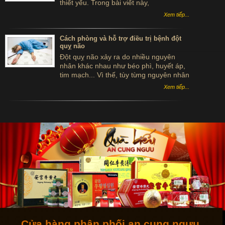
thiết yếu. Trong bài viết này,
ancungnguu.com sẽ giới thiệu đến bạn
Xem tiếp...
các loại thức ăn tốt cho người bị tai biến
mạch máu não mục đích là nâng cao
sức khỏe cho bệnh nhân bị tai biến.
Cách phòng và hỗ trợ điều trị bệnh đột
quỵ não
Đột quỵ não xảy ra do nhiều nguyên
nhân khác nhau như béo phì, huyết áp,
tim mạch... Vì thế, tùy từng nguyên nhân
cụ thể mà các bác sĩ đưa ra nhiều cách
Xem tiếp...
phòng và chữa bệnh đột quỵ não khác
nhau giúp bệnh nhân cải thiện tình trạng
bệnh hiệu quả hơn.
Cửa hàng phân phối an cung ngưu