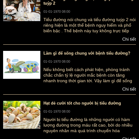
tuýp 2
01-01-1970 08:00
Tiểu đường nói chung và tiểu đường tuýp 2 nói
riêng hiện là một thể bệnh nguy hiểm và phổ
biến bậc . Thể bệnh này tuy không trực tiếp
gây ra nguy hiểm nhưng những biến chứng
Chi tiết
của nó sẽ ảnh hưởng không nhỏ đến sức khỏe
Làm gì để sống chung với bệnh tiểu đường?
01-01-1970 08:00
Nếu không biết cách phát hiện, phòng tránh
chắc chắn tỷ lệ người mắc bệnh còn tăng
nhanh trong thời gian tới. Vậy làm gì để sống
chung với Bệnh tiểu đường đây?
Chi tiết
Hạt dẻ cười tốt cho người bị tiểu đường
01-01-1970 08:00
Người bị tiểu đường là những người có hàm
lượng đường trong máu rất cao, bởi do nhiều
nguyên nhân mà quá trình chuyển hóa
glucozo của hormon insulin không hoạt động
Chi tiết