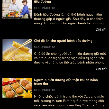
tiểu đường
01-01-1970 08:00
Bệnh tiểu đường là một thể bệnh nguy hiểm
thường gặp ở người già. Sau đây là các thức
uống dinh dưỡng cho người bệnh tiểu đường
nhằm giúp kiểm soát đường huyết trong cơ thể
Chi tiết
mà người bệnh không thể bỏ qua.
Chế độ ăn cho người bệnh tiểu đường
01-01-1970 08:00
Chế độ ăn cho người bệnh tiểu đường giữ một
vai trò quan trọng trong việc điều trị bệnh tiểu
đường vì chúng có thể giúp bệnh nhân phòng
ngừa và điều trị tốt hơn căn bệnh này. Để biết
Chi tiết
thêm chế độ ăn cho người bệnh tiểu đường,
bạn có thể tham khảo bài viết dưới đây của
ancungnguu.com.
Người bị tiểu đường cẩn thận khi ăn bánh
trung thu
01-01-1970 08:00
Những chiếc bánh trung thu với đa dạng mẫu
mã, hương vị luôn là thứ quà được mong chờ
và khiến nhiều người cảm thấy “mê mẩn”, tuy