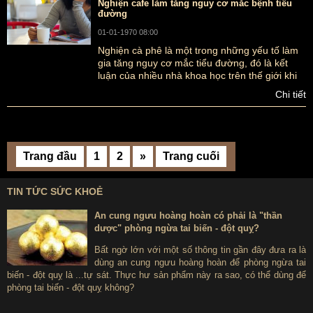
Nghiện cafe làm tăng nguy cơ mắc bệnh tiểu
đường
01-01-1970 08:00
Nghiện cà phê là một trong những yếu tố làm
gia tăng nguy cơ mắc tiểu đường, đó là kết
luận của nhiều nhà khoa học trên thế giới khi
tiến hành nghiên cứu sự tương quan giữa
Chi tiết
chúng
Trang đầu
1
2
»
Trang cuối
TIN TỨC SỨC KHOẺ
An cung ngưu hoàng hoàn có phải là "thần
dược" phòng ngừa tai biến - đột quỵ?
Bất ngờ lớn với một số thông tin gần đây đưa ra là
dùng an cung ngưu hoàng hoàn để phòng ngừa tai
biến - đột quỵ là ...tự sát. Thực hư sản phẩm này ra sao, có thể dùng để
phòng tai biến - đột quỵ không?