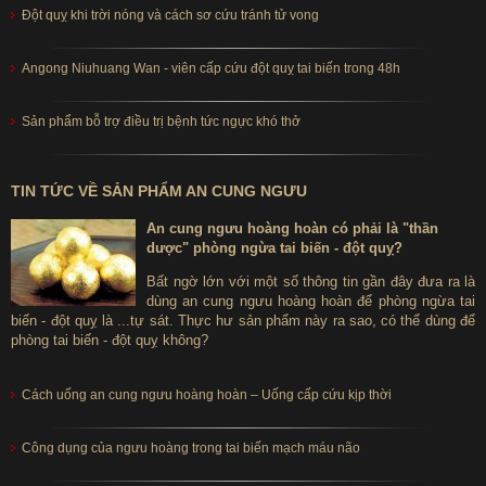
Đột quỵ khi trời nóng và cách sơ cứu tránh tử vong
Angong Niuhuang Wan - viên cấp cứu đột quỵ tai biến trong 48h
Sản phẩm bỗ trợ điều trị bệnh tức ngực khó thở
TIN TỨC VỀ SẢN PHẨM AN CUNG NGƯU
An cung ngưu hoàng hoàn có phải là "thần
dược" phòng ngừa tai biến - đột quỵ?
Bất ngờ lớn với một số thông tin gần đây đưa ra là
dùng an cung ngưu hoàng hoàn để phòng ngừa tai
biến - đột quỵ là ...tự sát. Thực hư sản phẩm này ra sao, có thể dùng để
phòng tai biến - đột quỵ không?
Cách uống an cung ngưu hoàng hoàn – Uống cấp cứu kịp thời
Công dụng của ngưu hoàng trong tai biến mạch máu não