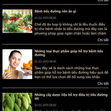
Bệnh tiểu đường nên ăn gì
01-01-1970 08:00
Chế độ ăn hợp lý không chỉ là liều thuốc điều
trị cho bệnh nhân bị tiểu đường mà đây còn là
phương pháp giúp ngăn chặn hoặc làm chậm
xuất hiện các biến chứng, kéo dài tuổi thọ
Chi tiết
bệnh nhân.
Những loại thực phẩm giúp hỗ trợ bệnh tiểu
đường
01-01-1970 08:00
Sau đây sẽ là danh sách những loại thực
phẩm giúp hỗ trợ bệnh tiểu đường hiệu quả để
bạn có thể lựa chọn để bổ sung vào khẩu
phần ăn hằng ngày của mình.
Chi tiết
Những cây dược liệu hỗ trợ điều trị tiểu đường
tốt
01-01-1970 08:00