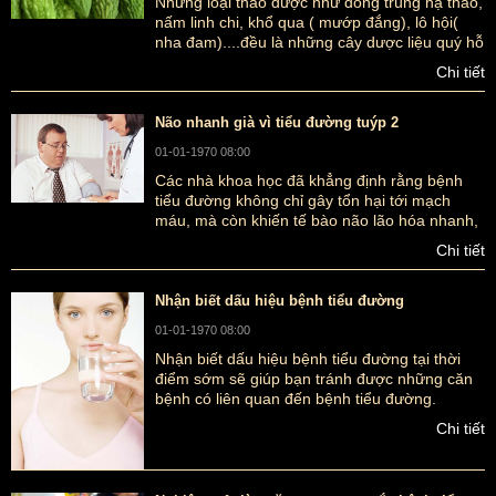
Những loại thảo dược như đông trùng hạ thảo,
nấm linh chi, khổ qua ( mướp đắng), lô hội(
nha đam)....đều là những cây dược liệu quý hỗ
trợ điều trị tiểu đường tốt của Đông y. Trong
Chi tiết
bài viết này, chúng tôi sẽ giới thiệu đến bạn
đọc những cây dược liệu quý hỗ trợ điều trị
tiểu tiểu đường này.
Não nhanh già vì tiểu đường tuýp 2
01-01-1970 08:00
Các nhà khoa học đã khẳng định rằng bệnh
tiểu đường không chỉ gây tổn hại tới mạch
máu, mà còn khiến tế bào não lão hóa nhanh,
các tế bào chết đi khiến cho khối lượng não
Chi tiết
thu nhỏ, do đó mà người bệnh sẽ bị suy giảm
trí nhớ
Nhận biết dấu hiệu bệnh tiểu đường
01-01-1970 08:00
Nhận biết dấu hiệu bệnh tiểu đường tại thời
điểm sớm sẽ giúp bạn tránh được những căn
bệnh có liên quan đến bệnh tiểu đường.
Chi tiết