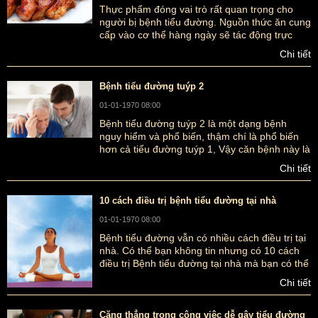
Thực phẩm đóng vai trò rất quan trọng cho
người bị bệnh tiểu đường. Nguồn thức ăn cung
cấp vào cơ thể hàng ngày sẽ tác động trực
tiếp đến chỉ số đường huyết trong máu của
Chi tiết
mỗi bệnh nhân tiểu đường. Chính vì vậy câu
hỏi đặt ra là người bệnh tiểu đường không nên
ăn gì ?
Bệnh tiểu đường tuýp 2
01-01-1970 08:00
Bệnh tiểu đường tuýp 2 là một dạng bệnh
nguy hiểm và phổ biến, thậm chí là phổ biến
hơn cả tiểu đường tuýp 1, Vậy căn bệnh này là
gì?
Chi tiết
10 cách điều trị bệnh tiểu đường tại nhà
01-01-1970 08:00
Bệnh tiểu đường vẫn có nhiều cách điều trị tại
nhà. Có thể bạn không tin nhưng có 10 cách
điều trị Bệnh tiểu đường tại nhà mà bạn có thể
tham khảo đấy.
Chi tiết
Căng thẳng trong công việc dễ gây tiểu đường