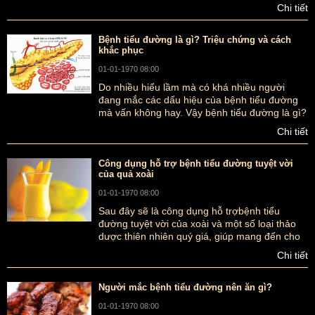
nhiên những người bị tiểu đường cần phải
Chi tiết
thận trọng khi dùng các loại bánh nướng, bánh
dẻo này
Bệnh tiểu đường là gì? Triệu chứng và cách
khắc phục
01-01-1970 08:00
Do nhiều hiểu lầm mà có khá nhiều người
đang mắc các dấu hiệu của bệnh tiểu đường
mà vấn không hay. Vậy bệnh tiểu đường là gì?
Triệu chứng và cách khắc phục ra sao?
Chi tiết
Công dụng hỗ trợ bệnh tiểu đường tuyệt vời
của quả xoài
01-01-1970 08:00
Sau đây sẽ là công dụng hỗ trợbệnh tiểu
đường tuyệt vời của xoài và một số loại thảo
dược thiên nhiên quý giá, giúp mang đến cho
người bệnh và gia đình của họ những thông tin
Chi tiết
bổ ích
Người mắc bệnh tiểu đường nên ăn gì?
01-01-1970 08:00