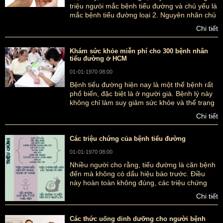
triệu ngưòi mắc bệnh tiểu đường và chủ yếu là
mắc bệnh tiểu đường loại 2. Nguyên nhân chủ
yếu của số người mắc phải căn bệnh tiểu
Chi tiết
đường chủ yếu là béo phì. Vậy đâu là gguyên
nhân gây ra bệnh tiểu đường?
Khám sức khỏe miễn phí cho 300 bệnh nhân
tiểu đường ở HCM
01-01-1970 08:00
Bệnh tiểu đường hiện nay là một thể bệnh rất
phổ biến, đặc biệt là ở người già. Bệnh lý này
không chỉ làm suy giảm sức khỏe và thể trạng
của người bệnh mà còn nguy hiểm đến tính
Chi tiết
mạng
Các triệu chứng của bệnh tiểu đường
01-01-1970 08:00
Nhiều người cho rằng, tiểu đường là căn bệnh
đến mà không có dấu hiệu báo trước. Điều
này hoàn toàn không đúng, các triệu chứng
của bệnh tiểu đường thường rất rõ ràng nhưng
Chi tiết
họ thường bỏ qua hoặc nhầm lẫn với căn bệnh
khác.
Các thức uống dinh dưỡng cho người bệnh