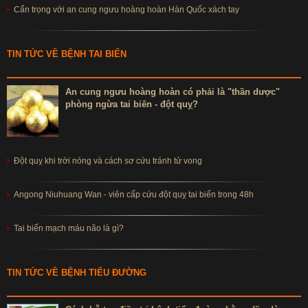
Cẩn trọng với an cung ngưu hoàng hoàn Hàn Quốc xách tay
TIN TỨC VỀ BỆNH TAI BIẾN
An cung ngưu hoàng hoàn có phải là "thần dược"
phòng ngừa tai biến - đột quỵ?
Đột quỵ khi trời nóng và cách sơ cứu tránh tử vong
Angong Niuhuang Wan - viên cấp cứu đột quỵ tai biến trong 48h
Tai biến mạch máu não là gì?
TIN TỨC VỀ BỆNH TIỂU ĐƯỜNG