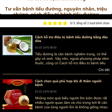
Tư vấn bệnh tiểu đường, nguyên nhân, triệu
chứng, cách điều trị bệnh tiểu đường
5
/
5
, tổng số
2
lượt bình chọn
Tin tức về bệnh tiểu đường: triệu chứng, nguyên nhân cách
phòng chống và thuốc chữa bệnh tiểu đường hiệu quả nhất được
bán tại địa chỉ uy tín!
Cách hỗ trợ điều trị bệnh tiểu đường bằng dầu
dừa
01-01-1970 08:00
Tiểu đường là căn bệnh nghiêm trọng, có thể
gây vô sinh. Vậy nên, ngoài phương pháp tiêm
thuốc, cũng có Cách hỗ trợ điều trị bệnh tiểu
đường bằng dầu dừa khá hiệu quả đã được y
Chi tiết
học dân gian kiểm chứng.
Cách chọn quà phù hợp khi đi thăm người
bệnh
01-01-1970 08:00
Những món quà biếu người ốm luôn được rất
nhiều người quan tâm và chú trọng bởi lẽ căn
bệnh của từng người ốm là không giống nhau.
Hoa tươi hoặc những món đồ khác thường chỉ