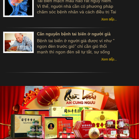
Tai biến mạch máu não rất nguy hiểm.
Vì thế, người nhà cần có phương pháp
chăm sóc bệnh nhân và cách điều trị Tai
biến mạch máu não tại nhà đúng cách
Xem tiếp...
để loại bỏ những thiệt hại đáng tiếc.
Căn nguyên bệnh tai biến ở người già
Bệnh tai biến ở người già được ví như "
ngọn đèn trước gió" chỉ cần gió thổi
mạnh thì ngọn đèn sẽ tự tắt, sự sống
của người già khi gặp tai biến cũng
Xem tiếp...
mong manh như ngọn đèn vậy. Vậy đâu
là căn nguyên bệnh tai biến ở người già
đây?