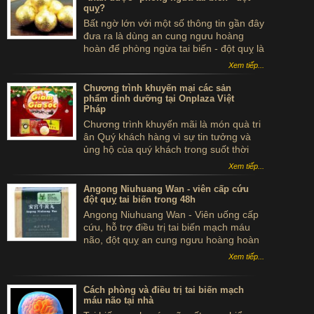
quỵ?
Bất ngờ lớn với một số thông tin gần đây
đưa ra là dùng an cung ngưu hoàng
hoàn để phòng ngừa tai biến - đột quỵ là
...tự sát. Thực hư sản phẩm này ra sao,
Xem tiếp...
có thể dùng để phòng tai biến - đột quỵ
không?
Chương trình khuyến mại các sản
phẩm dinh dưỡng tại Onplaza Việt
Pháp
Chương trình khuyến mãi là món quà tri
ân Quý khách hàng vì sự tin tưởng và
ủng hộ của quý khách trong suốt thời
gian qua.
Xem tiếp...
Angong Niuhuang Wan - viên cấp cứu
đột quỵ tai biến trong 48h
Angong Niuhuang Wan - Viên uống cấp
cứu, hỗ trợ điều trị tai biến mạch máu
não, đột quỵ an cung ngưu hoàng hoàn
hộp gỗ màu xanh bắc kinh đồng nhân
Xem tiếp...
đường
Cách phòng và điều trị tai biến mạch
máu não tại nhà