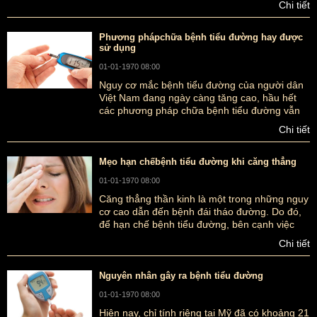
Chi tiết
mang ý nghĩa tinh thần, trong khi đó, những
món quà biếu cho người ốm ngày nay lại được
ưa chuộng nhất là quà biếu về sức khỏe
Phương phápchữa bệnh tiểu đường hay được
sử dụng
01-01-1970 08:00
Nguy cơ mắc bệnh tiểu đường của người dân
Việt Nam đang ngày càng tăng cao, hầu hết
các phương pháp chữa bệnh tiểu đường vẫn
đang còn trong thời gian nghiên cứu. Vậy
Chi tiết
phương pháp chữa bệnh tiểu đường nào hay
được sử dụng hiện nay? Mời bạn tham khảo
trong bài viết dưới đây của ancungnguu.com
Mẹo hạn chếbệnh tiểu đường khi căng thẳng
nhé.
01-01-1970 08:00
Căng thẳng thần kinh là một trong những nguy
cơ cao dẫn đến bệnh đái tháo đường. Do đó,
để hạn chế bệnh tiểu đường, bên cạnh việc
ngăn ngừa các yếu tố nguy cơ khác thì bạn
Chi tiết
cũng phải luôn giữ cho mình một tinh thần
thoải mái, vui tươi
Nguyên nhân gây ra bệnh tiểu đường
01-01-1970 08:00
Hiện nay, chỉ tính riêng tại Mỹ đã có khoảng 21