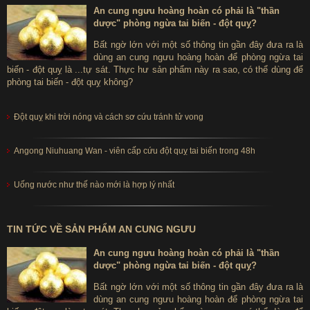
Công ty Kwang Dong được thành lập từ năm 1963, chính thức
An cung ngưu hoàng hoàn có phải là "thần
được công nhận đạt tiêu chuẩn GMP Hàn Quốc từ năm 1992 và
dược" phòng ngừa tai biến - đột quỵ?
trở thành mô hình nhà máy xanh điển hình tại Hàn Quốc. Năm
Bất ngờ lớn với một số thông tin gần đây đưa ra là
1996, Kwangdong vinh dự được nhận huy chương Mokryeon (do
dùng an cung ngưu hoàng hoàn để phòng ngừa tai
Bộ Y tế và Phúc lợi trao tặng). Năm 2011, Kwangdong nhận được
biến - đột quỵ là ...tự sát. Thực hư sản phẩm này ra sao, có thể dùng để
giải thưởng xuất sắc nhất tại Lễ trao giải kinh doanh đạo đức lần
phòng tai biến - đột quỵ không?
thứ 20 của Hàn Quốc.
Đột quỵ khi trời nóng và cách sơ cứu tránh tử vong
Tại Hàn Quốc, Kwang Dong là công ty dược phẩm uy tín hàng
đầu, các sản phẩm của Kwangdong luôn có logo hình rùa cách
Angong Niuhuang Wan - viên cấp cứu đột quỵ tai biến trong 48h
điệu, đây chính là logo nhận diện chính hãng. An cung ngưu
hoàng hoàn do Kwangdong sản xuất cùng nhiều sản phẩm khác
của hãng nhận được chứng nhận và cấp phép bởi Bộ Y tế Hoa
Uống nước như thế nào mới là hợp lý nhất
Kỳ.
Các sản phẩm của Kwangdong hiện đang được xuất sang rất
TIN TỨC VỀ SẢN PHẨM AN CUNG NGƯU
nhiều các nước bao gồm:
Hong Kong, Thổ Nhĩ Kỳ, Việt Nam,
An cung ngưu hoàng hoàn có phải là "thần
Lào, Pakistan, Mông Cổ, Nigeria, Sudan, Yemen, Singapore,
dược" phòng ngừa tai biến - đột quỵ?
Yordan, Myanmar, Afghanistan.
Bất ngờ lớn với một số thông tin gần đây đưa ra là
Chính sự phối trộn theo tỷ lệ nghiêm ngặt của các vị dược liệu
dùng an cung ngưu hoàng hoàn để phòng ngừa tai
quý khiến an cung hoàng hoàn Hàn Quốc mang lại tác dụng rất