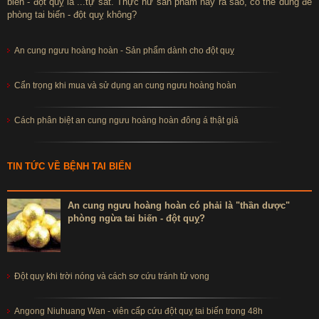
biến - đột quỵ là ...tự sát. Thực hư sản phẩm này ra sao, có thể dùng để
tốt trong việc hỗ trợ lưu thông khí huyết, lưu thông mạch máu.
phòng tai biến - đột quỵ không?
Đối tượng thích hợp sử dụng an cung hoàng hoàn Hàn Quốc
An cung ngưu hoàng hoàn - Sản phẩm dành cho đột quỵ
theo ý kiến của các bác sĩ đông y
Người có biểu hiện suy nhược cơ thể, khó ngủ, suy giảm trí
Cẩn trọng khi mua và sử dụng an cung ngưu hoàng hoàn
nhớ…
Người mắc chứng rối loạn tiền đình
Cách phân biệt an cung ngưu hoàng hoàn đông á thật giả
Bệnh nhân tiền sử tim mạch
Bệnh nhân huyết áp
Người uống nhiều rượu bia, hút thuốc lá.
TIN TỨC VỀ BỆNH TAI BIẾN
Bệnh nhân tiểu đường.
An cung ngưu hoàng hoàn có phải là "thần dược"
Đây là lời khuyên của chuyên gia, nên sử dụng dòng sản phẩm
phòng ngừa tai biến - đột quỵ?
an cung hoàng hoàn Hàn Quốc để hỗ trợ phòng, ngăn ngừa nguy
cơ tai biến.
An cung ngưu hoàng hoàn Hàn Quốc còn được sử dụng với bệnh
Đột quỵ khi trời nóng và cách sơ cứu tránh tử vong
nhân sau tai biến, dùng để hỗ trợ hồi phục và ngăn ngừa tai biến
tái phát.
Angong Niuhuang Wan - viên cấp cứu đột quỵ tai biến trong 48h