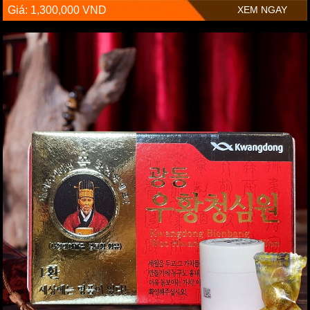
Giá: 1,300,000 VND
XEM NGAY
Đây đều là các vị dược liệu quý có tác dụng rất lớn trong việc hỗ
trợ khai khiếu, tỉnh thần, hỗ trợ thông các đoạn mạch hẹp, tăng
cường lưu thông máu. Tiêu biểu như:
Công dụng của 1 số dược liệu tự nhiên được ghi chép trong
cuốn "Thần nông bản thảo":
+/ Ngưu hoàng:
Ngưu hoàng được coi là sạn ở trong túi mật của con bò tót hoặc
họ trâu bò bị bệnh, ốm lâu ngày. Ngưu hoàng tự nhiên có giá