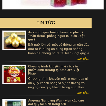
TIN TỨC
An cung ngưu hoàng hoàn có phải là
"thần dược" phòng ngừa tai biến - đột
quỵ?
Bất ngờ lớn với một số thông tin gần đây
đưa ra là dùng an cung ngưu hoàng
hoàn để phòng ngừa tai biến - đột quỵ là
...tự sát. Thực hư sản phẩm này ra sao,
Xem tiếp...
có thể dùng để phòng tai biến - đột quỵ
không?
Chương trình khuyến mại các sản
phẩm dinh dưỡng tại Onplaza Việt
Pháp
Chương trình khuyến mãi là món quà tri
ân Quý khách hàng vì sự tin tưởng và
ủng hộ của quý khách trong suốt thời
gian qua.
Xem tiếp...
Angong Niuhuang Wan - viên cấp cứu
đột quỵ tai biến trong 48h