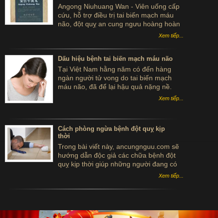
Angong Niuhuang Wan - Viên uống cấp
cứu, hỗ trợ điều trị tai biến mạch máu
não, đột quỵ an cung ngưu hoàng hoàn
hộp gỗ màu xanh bắc kinh đồng nhân
Xem tiếp...
đường
Dấu hiệu bệnh tai biến mạch máu não
Tại Việt Nam hằng năm có đến hàng
ngàn người tử vong do tai biến mạch
máu não, đã để lại hậu quả nặng nề.
Sau đây là một số dấu hiệu của bệnh tai
Xem tiếp...
biến mạch máu não mà bạn cần biết để
phòng ngừa tốt hơn căn bệnh này.
Cách phòng ngừa bệnh đột quỵ kịp
thời
Trong bài viết này, ancungnguu.com sẽ
hướng dẫn độc giả các chữa bệnh đột
quỵ kịp thời giúp những người đang có
nguy cơ mắc phải căn bệnh này hoặc lo
Xem tiếp...
sợ đột quỵ tái phát tránh được nguy cơ
tử vong và di chứng nặng nề sau này.