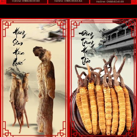
tay chân tê bì…
Với những đối tượng trên sử dụng an cung ngưu hoàng hoàn có
tác dụng hiệu quả trong việc hỗ trợ bình ổn nhịp tim, huyết áp, hỗ
trợ thông các đoạn mạch hẹp từ đó cải thiện tình trạng bệnh lý,
hỗ trợ ngăn ngừa nguy cơ tai biến.
Bên cạnh đó các sản phẩm an cung ngưu hoàng hoàn Trung
Quốc thường được bác sỹ Đông, Tây y kê đơn đối với người bị
tắc mạch máu não, bệnh nhân tai biến theo chỉ định của bác sĩ.
Lưu ý: Sản phẩm không phải là thuốc chỉ có tác dụng hỗ trợ
không có tác dụng điều trị
2. An cung hoàng hoàn Hàn Quốc
Trên thị trường, các dòng sản phẩm an cung ngưu hoàng hoàn
Hàn Quốc cũng rất được người tiêu dùng ưa chuộng chính bởi:
Sản phẩm được cục An toàn vệ sinh thực phẩm và bộ Y tế
Việt Nam cấp phép lưu hành dưới dạng thực phẩm chức
năng và thuốc.