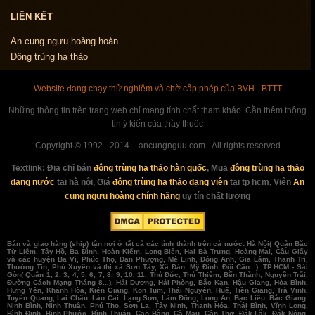
LIÊN KẾT
An cung ngưu hoàng hoàn
Đông trùng hạ thảo
Website đang chạy thử nghiệm và chờ cấp phép của BVH - BTTT
Những thông tin trên trang web chỉ mang tính chất tham khảo. Cần thêm thông
tin ý kiến của thầy thuốc
Copyright © 1992 - 2014. - ancungnguu.com - All rights reserved
Textlink:
Địa chỉ bán
đông trùng hạ thảo hàn quốc
, Mua
đông trùng hạ thảo
dạng nước
tại hà nội, Giá
đông trùng hạ thảo dạng viên
tại tp hcm, Viên
An
cung ngưu hoàng chính hãng
uy tín chất lượng
Bán và giao hàng (ship) tận nơi ở tất cả các tỉnh thành trên cả nước: Hà Nội( Quận Bắc
Từ Liêm, Tây Hồ, Ba Đình, Hoàn Kiếm, Long Biên, Hai Bà Trưng, Hoàng Mai, Cầu Giấy
và các huyện Ba Vì, Phúc Thọ, Đan Phượng, Mê Linh, Đông Anh, Gia Lâm, Thanh Trì,
Thường Tín, Phú Xuyên và thị xã Sơn Tây, Xã Đàn, Mỹ Đình, Đội Cấn...), TP.HCM - Sài
Gòn( Quận 1, 2, 3, 4, 5, 6, 7, 8, 9, 10, 11, Thủ Đức, Thủ Thiêm, Bến Thành, Nguyễn Trãi,
Đường Cách Mạng Tháng 8...), Hải Dương, Hải Phòng, Bắc Kạn, Hậu Giang, Hòa Bình,
Hưng Yên, Khánh Hòa, Kiên Giang, Kon Tum, Thái Nguyên, Huế, Tiền Giang, Trà Vinh,
Tuyên Quang, Lai Châu, Lào Cai, Lạng Sơn, Lâm Đồng, Long An, Bạc Liêu, Bắc Giang,
Ninh Bình, Ninh Thuận, Phú Thọ, Sơn La, Tây Ninh, Thanh Hóa, Thái Bình, Vĩnh Long,
Bình Định, Bình Phước, Bình Thuận, Cao Bằng, Cà Mau, Cần Thơ, Đắk Lắk, Đắk Nông,