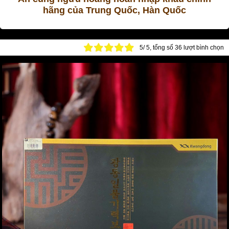
hãng của Trung Quốc, Hàn Quốc
An cung ngưu hoàng hoàn có xuất xứ Trung Quốc, Hàn Quốc là
5
/
5
, tổng số
36
lượt bình chọn
bài thuốc Đông y có từ cách đây hàng trăm năm, được dùng chủ
yếu để hỗ trợ cho các chứng bệnh tai biến mạch máu não, cao
huyết áp, viêm màng não, liệt chân tay, tâm thần và chứng liệt ở
mặt... Thành phần chính của an cung ngưu hoàng hoàn là ngưu
hoàng, trân châu, xạ hương, sừng tê giác cùng hơn 20 vị dược
liệu quý khác...
1. An cung ngưu hoàng hoàn Trung Quốc
Dòng sản phẩm an cung ngưu hoàng hoàn Trung Quốc được tín
nhiệm nhất trên thị trường hiện nay là các sản phẩm của tập
đoàn Đồng Nhân Đường.
Đồng Nhân Đường được thành lập từ năm 1669, chuyên cung
cấp thảo dược cho hoàng cung, từng chăm sóc 8 đời vua nhà
Thanh kéo dài trong 188 năm. Năm 1989 thương hiệu Đồng
Nhân Đường đã được chính nhà nước Trung Hoa bảo hộ về chất
lượng.