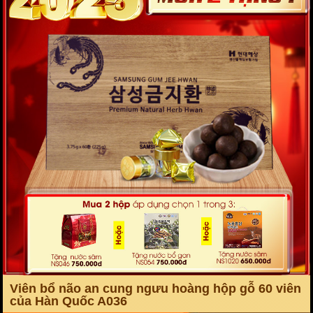
công ty dược Thường Thái Diên An, Thiểm Tây, Trung Quốc. Đây
cũng là doanh nghiệp sản xuất an cung ngưu hoàng hoàn đáp
ứng những tiêu chuẩn gắt gao của bộ Y tế.
Thành phần an cung ngưu hoàng hoàn Trung Quốc
Viên an cung ngưu hoàng hoàn bao gồm hơn 20 vị dược liệu quý
trong Đông Y như: ngưu hoàng, xạ hương, chu sa, hoàng liên,
hoàng cầm, chi tử, trân châu, hùng hoàng, uất kim, sừng trâu…
Một số thành phần chính có trong an cung ngưu hoàng hoàn
Trung Quốc
Viên bổ não an cung ngưu hoàng hộp gỗ 60 viên
của Hàn Quốc A036