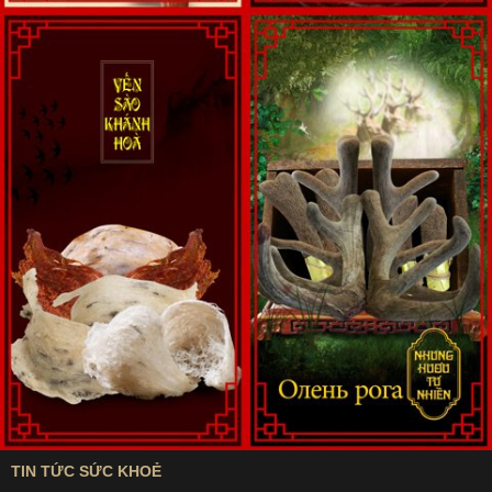
Được sản xuất bởi công ty uy tín, danh tiếng tại Hàn Quốc:
Công ty Kwangdong.
An cung ngưu hoàng hoàn Hàn Quốc sử dụng thành phần,
hàm lượng theo đúng quy định, được bộ Y tế kiểm định
chất lượng.
Sản phẩm có mức giá thành hợp lý, phù hợp với nhiều
người tiêu dùng
Công dụng của an cung ngưu được đánh giá cao.
An cung ngưu Hàn Quốc - giữ trọn niềm vui
Hãng sản xuất: Thương hiệu danh tiếng Công ty dược phẩm
Kwangdong – Hàn Quốc.
TIN TỨC SỨC KHOẺ