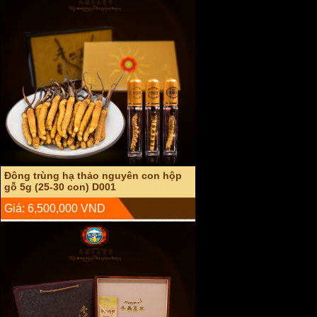
Đông trùng hạ thảo nguyên con hộp
gỗ 5g (25-30 con) D001
Giá: 6,500,000 VND
Đông trùng hạ thảo nguyên con sấy
khô hộp gỗ 20g D003