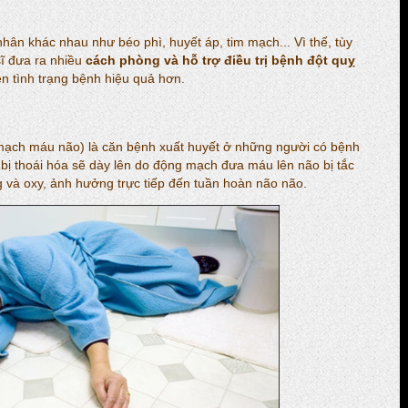
hân khác nhau như béo phì, huyết áp, tim mạch... Vì thế, tùy
ĩ đưa ra nhiều
cách phòng và hỗ trợ điều trị bệnh đột quỵ
n tình trạng bệnh hiệu quả hơn.
n mạch máu não) là căn bệnh xuất huyết ở những người có bệnh
bị thoái hóa sẽ dày lên do động mạch đưa máu lên não bị tắc
g và oxy, ảnh hưởng trực tiếp đến tuần hoàn não não.