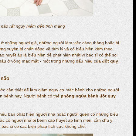
 não rất nguy hiểm đến tính mạng
a ở những người già, những người làm việc căng thẳng hoặc bị
ng xuyên bị chấn động về tâm lý và có biểu hiện kèm theo
o huyết áp là biểu hiện dễ phát hiện nhất vì bác sĩ có thể soi
 máu ở võng mạc mắt - một trong những dấu hiệu của
đột quỵ
 não
ớc cần thiết để làm giảm nguy cơ mắc bệnh cho những người
ăn bệnh này. Người bệnh có thể
phòng ngừa bệnh đột quỵ
 nếu bạn phát hiện người nhà hoặc người quen có những biểu
c có người nhà bị bệnh cao huyết áp kinh niên, cần chú ý
bác sĩ có các biện pháp tích cực khống chế.