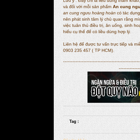
Lưu ý : Đây chỉ là liều dùng tham khảo
và đối với mỗi sản phẩm
An cung ng
an cung ngưu hoàng hoàn
có tác dụng
nên phát sinh tâm lý chủ quan rằng mìn
việc tuân thủ điều trị, ăn uống, sinh 
hiểu cụ thể để có liều dùng hợp lý.
Liên hệ để được tư vấn trực tiếp và mi
0903 235 457 ( TP HCM).
-------------------------------------------------
-------------
Tag :