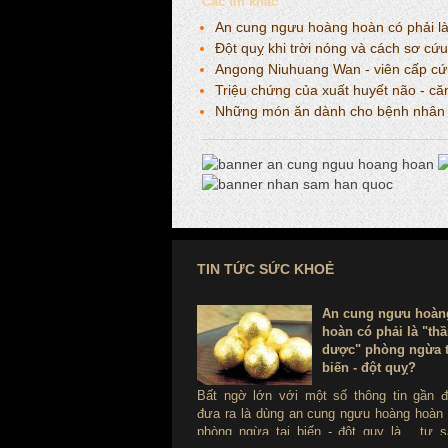
Các tin khác
An cung ngưu hoàng hoàn có phải là 
Đột quỵ khi trời nóng và cách sơ cứu
Angong Niuhuang Wan - viên cấp cứu 
Triệu chứng của xuất huyết não - c
Những món ăn dành cho bệnh nhân t
TIN TỨC SỨC KHOẺ
An cung ngưu hoàn
hoàn có phải là "th
dược" phòng ngừa t
biến - đột quỵ?
Bất ngờ lớn với một số thông tin gần 
đưa ra là dùng an cung ngưu hoàng hoàn
phòng ngừa tai biến - đột quỵ là ...tự s