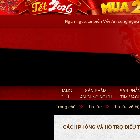
Ngăn ngừa tai biên Với An cung ngưu
TRANG
SẢN PHẨM
SẢN PHẨ
CHỦ
AN CUNG NGƯU
TIM MẠC
Trang chủ
Tin tức
Tin tức về bệ
CÁCH PHÒNG VÀ HỖ TRỢ ĐIỀU T