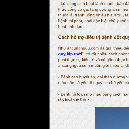
- Lối sống sinh hoạt lành mạnh: bảo 
thức uống có ga, tăng cường ăn nhiều
thuốc lá, tránh uống nhiều bia rượu, 
bệnh tái phát, phải đặc biệt chú ý khô
hoạt tình dục.
Cách hỗ trợ điều trị
bệnh đột qu
Như ancungnguu.com đã giới thiệu đến 
quỵ kịp thời
", có rất nhiều cách phòn
phải thực sự kiên trì và cố gắng thực 
ancungnguu.com muốn giới thiệu lại đế
- Bệnh cao huyết áp, đái tháo đường 
máu não, là yếu tố nguy cơ chủ yếu c
- Bệnh rối loạn mỡ máu bằng cách hạn
tập luyện thể dục.