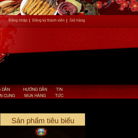
Đăng nhập
|
Đăng ký thành viên
|
Giỏ hàng
An cung ngưu hoàng hoàn nội địa
Hàn Quốc hình tổ kén A030
Giá: 2,850,000 VND
 DẪN
HƯỚNG DẪN
TIN
AN CUNG
MUA HÀNG
TỨC
Sản phẩm tiêu biểu