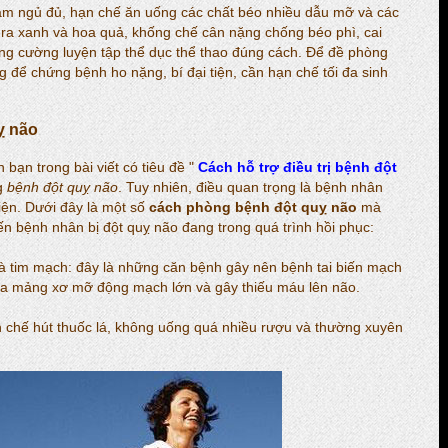
đảm ngủ đủ, hạn chế ăn uống các chất béo nhiều dẫu mỡ và các
 ra xanh và hoa quả, khống chế cân nặng chống béo phì, cai
tăng cường luyện tập thể dục thể thao đúng cách. Để đề phòng
ng để chứng bệnh ho nặng, bí đại tiện, cần hạn chế tối đa sinh
ỵ não
bạn trong bài viết có tiêu đề "
Cách hỗ trợ điều trị bệnh đột
g
bệnh đột quỵ não
. Tuy nhiên, điều quan trọng là bệnh nhân
hiện. Dưới đây là một số
cách phòng bệnh đột quỵ não
mà
n bệnh nhân bị đột quỵ não đang trong quá trình hồi phục:
và tim mạch: đây là những căn bệnh gây nên bệnh tai biến mạch
ủa mảng xơ mỡ động mạch lớn và gây thiếu máu lên não.
 chế hút thuốc lá, không uống quá nhiều rượu và thường xuyên