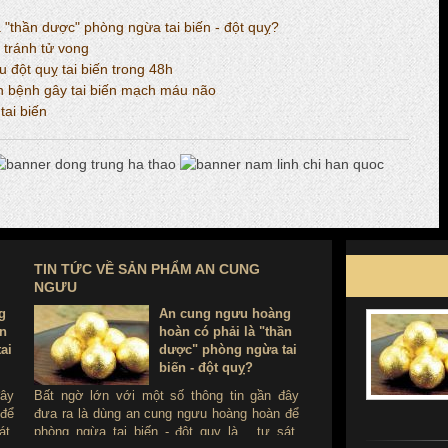
"thần dược" phòng ngừa tai biến - đột quỵ?
 tránh tử vong
đột quỵ tai biến trong 48h
ăn bệnh gây tai biến mạch máu não
ai biến
TIN TỨC VỀ SẢN PHẨM AN CUNG
NGƯU
g
An cung ngưu hoàng
ần
hoàn có phải là "thần
ai
dược" phòng ngừa tai
biến - đột quỵ?
đây
Bất ngờ lớn với một số thông tin gần đây
 để
đưa ra là dùng an cung ngưu hoàng hoàn để
át.
phòng ngừa tai biến - đột quỵ là ...tự sát.