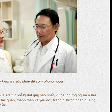
 kiểm tra sức khỏe để sớm phòng ngừa
 là lứa tuổi dễ bị đột quỵ não nhất, vì thế, những người ở lứa
ần lạc quan, thanh thản và yêu đời, tránh bị hưng phấn quá độ,
iều...