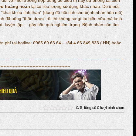
, đối với mỗi trường hợp dùng để điều trị hay dự phòng tai biến
ưu hoàng hoàn
lại có liều lượng sử dụng khác nhau. Do
thuốc
 “khai khiếu tỉnh thần” (dùng để hồi tỉnh cho bệnh nhân hôn mê)
h đã uống “thần dược” rồi thì không sợ gì tai biến nữa mà lơ là
hoạt, luyện tập,… gây hậu quả nghiêm trọng. Bệnh nhân cần tìm
ễn phí tại hotline: 0965.69.63.64 - +84 4 66 849 833 ( HN) hoặc
----------------------------------------------------------------------------------
-----------------------------------------------
0
/
5
, tổng số
0
lượt bình chọn