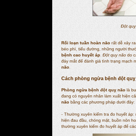
Đột quỵ
Rối loạn tuần hoàn não
rất dễ xảy r
béo phì, tiểu đường, những người thườ
bệnh cao huyết áp
.
Đột quỵ não
do ca
đáy mắt để đánh giá tình trạng mạch
não
.
Cách phòng ngừa bệnh đột quỵ
Phòng ngừa bệnh đột quỵ não
là bư
đang có nguyên nhân làm xuất hiện c
não
bằng các phương pháp dưới đây:
- Thường xuyên kiểm tra đo huyết áp:
hiện đau đầu, chóng mặt, buồn nôn hoặ
thường xuyên kiểm đo huyết áp để các 