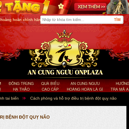
 hoàng hoàn chính hãng
M
ĐÔNG TRÙNG
QUÀ BIẾU
AN CUNG NGƯU
HƯỚNG
H
HẠ THẢO
CAO CẤP
HOÀNG HOÀN LÀ GÌ
TRA MÃ 
nh tai biến
Cách phòng và hỗ trợ điều trị bệnh đột quỵ não
RỊ BỆNH ĐỘT QUỴ NÃO