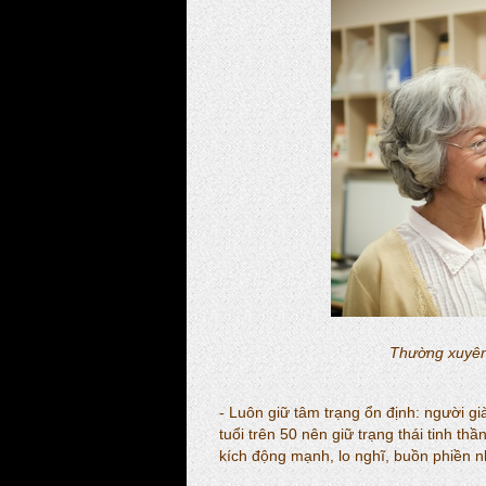
Thường xuyên
- Luôn giữ tâm trạng ổn định: người già
tuổi trên 50 nên giữ trạng thái tinh th
kích động mạnh, lo nghĩ, buồn phiền nh