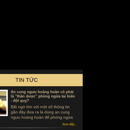
TIN TỨC
An cung ngưu hoàng hoàn có phải
là "thần dược" phòng ngừa tai biến
- đột quỵ?
Bất ngờ lớn với một số thông tin
gần đây đưa ra là dùng an cung
ngưu hoàng hoàn để phòng ngừa
tai biến - đột quỵ là ...tự sát. Thực
Xem tiếp...
hư sản phẩm này ra sao, có thể