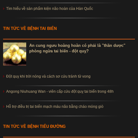
Tìm hiểu về sản phẩm kiện não hoàn của Hàn Quốc
TIN TỨC VỀ BỆNH TAI BIẾN
An cung ngưu hoàng hoàn có phải là "thần dược"
phòng ngừa tai biến - đột quỵ?
Đột quỵ khi trời nóng và cách sơ cứu tránh tử vong
Angong Niuhuang Wan - viên cấp cứu đột quỵ tai biến trong 48h
Hỗ trợ điều trị tai biến mạch máu não bằng cháo móng giò
TIN TỨC VỀ BỆNH TIỂU ĐƯỜNG