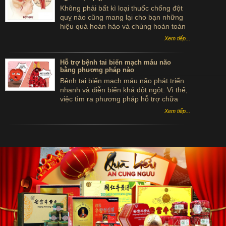
Không phải bất kì loại thuốc chống đột
quỵ nào cũng mang lại cho bạn những
hiệu quả hoàn hảo và chúng hoàn toàn
không phải là những " tiên dược" để
Xem tiếp...
giúp bạn thoát khỏi căn bệnh quái ác đó.
Dưới đây là những lưu ý khi dùng thuốc
chống đột quỵ mà bạn cần tham khảo
Hỗ trợ bệnh tai biến mạch máu não
bằng phương pháp nào
để sử dụng tốt hơn.
Bệnh tai biến mạch máu não phát triển
nhanh và diễn biến khá đột ngột. Vì thế,
việc tìm ra phương pháp hỗ trợ chữa
bệnh tai biến mạch máu não kịp thời và
Xem tiếp...
hiệu quả sẽ giúp bệnh nhân thoát khỏi "
lưỡi hái tử thần" do căn bệnh này mang
lại. Vậy chữa bệnh tai biến mạch máu
não bằng phương pháp nào thì hiệu quả
nhất?