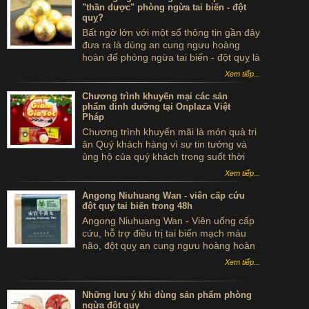
"thần dược" phòng ngừa tai biến - đột
quỵ?
Bất ngờ lớn với một số thông tin gần đây
đưa ra là dùng an cung ngưu hoàng
hoàn để phòng ngừa tai biến - đột quỵ là
...tự sát. Thực hư sản phẩm này ra sao,
Xem tiếp...
có thể dùng để phòng tai biến - đột quỵ
không?
Chương trình khuyến mại các sản
phẩm dinh dưỡng tại Onplaza Việt
Pháp
Chương trình khuyến mãi là món quà tri
ân Quý khách hàng vì sự tin tưởng và
ủng hộ của quý khách trong suốt thời
gian qua.
Xem tiếp...
Angong Niuhuang Wan - viên cấp cứu
đột quỵ tai biến trong 48h
Angong Niuhuang Wan - Viên uống cấp
cứu, hỗ trợ điều trị tai biến mạch máu
não, đột quỵ an cung ngưu hoàng hoàn
hộp gỗ màu xanh bắc kinh đồng nhân
Xem tiếp...
đường
Những lưu ý khi dùng sản phẩm phòng
ngừa đột quỵ