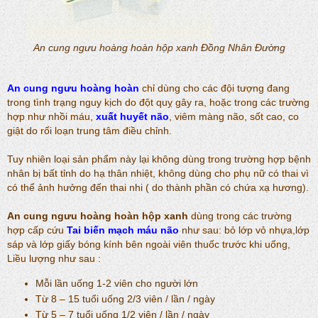
An cung ngưu hoàng hoàn hộp xanh Đồng Nhân Đường
An cung ngưu hoàng hoàn
chỉ dùng cho các đội tượng đang
trong tình trạng nguy kịch do đột quỵ gây ra, hoặc trong các trường
hợp như nhồi máu,
xuất huyết não
, viêm màng não, sốt cao, co
giật do rối loạn trung tâm điều chỉnh.
Tuy nhiên loại sản phẩm này lại không dùng trong trường hợp bệnh
nhân bị bất tỉnh do hạ thân nhiệt, không dùng cho phụ nữ có thai vì
có thể ảnh hưởng đến thai nhi ( do thành phần có chứa xạ hương).
An cung ngưu hoàng hoàn hộp xanh
dùng trong các trường
hợp cấp cứu
Tai biến mạch máu não
như sau: bỏ lớp vỏ nhựa,lớp
sáp và lớp giấy bóng kính bên ngoài viên thuốc trước khi uống,
Liều lượng như sau :
Mỗi lần uống 1-2 viên cho người lớn
Từ 8 – 15 tuổi uống 2/3 viên / lần / ngày
Từ 5 – 7 tuổi uống 1/2 viên / lần / ngày