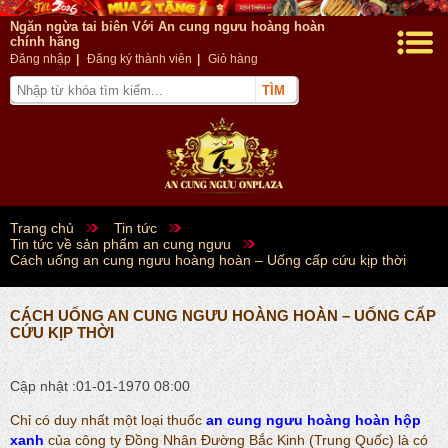
Ngăn ngừa tai biên Với An cung ngưu hoàng hoàn
chính hãng
Đăng nhập
|
Đăng ký thành viên
|
Giỏ hàng
Trang chủ
Tin tức
Tin tức về sản phẩm an cung ngưu
Cách uống an cung ngưu hoàng hoàn – Uống cấp cứu kịp thời
CÁCH UỐNG AN CUNG NGƯU HOÀNG HOÀN – UỐNG CẤP
CỨU KỊP THỜI
Cập nhật :01-01-1970 08:00
Chỉ có duy nhất một loại thuốc
an cung ngưu hoàng hoàn hộp
xanh
của công ty Đồng Nhân Đường Bắc Kinh (Trung Quốc) là có