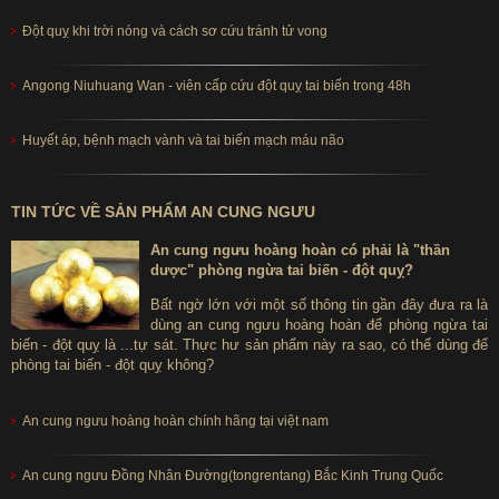
Đột quỵ khi trời nóng và cách sơ cứu tránh tử vong
Angong Niuhuang Wan - viên cấp cứu đột quỵ tai biến trong 48h
Huyết áp, bệnh mạch vành và tai biến mạch máu não
TIN TỨC VỀ SẢN PHẨM AN CUNG NGƯU
An cung ngưu hoàng hoàn có phải là "thần
dược" phòng ngừa tai biến - đột quỵ?
Bất ngờ lớn với một số thông tin gần đây đưa ra là
dùng an cung ngưu hoàng hoàn để phòng ngừa tai
biến - đột quỵ là ...tự sát. Thực hư sản phẩm này ra sao, có thể dùng để
phòng tai biến - đột quỵ không?
An cung ngưu hoàng hoàn chính hãng tại việt nam
An cung ngưu Đồng Nhân Đường(tongrentang) Bắc Kinh Trung Quốc