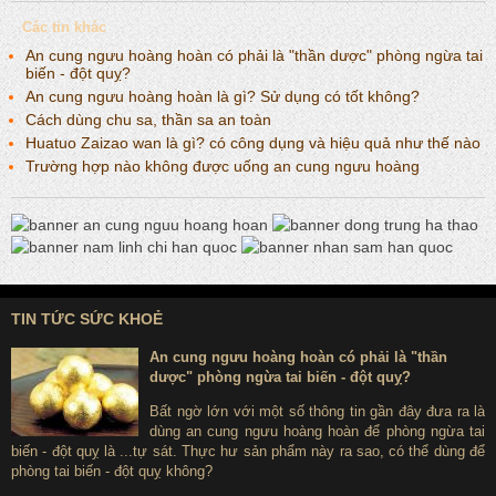
Các tin khác
An cung ngưu hoàng hoàn có phải là "thần dược" phòng ngừa tai
biến - đột quỵ?
An cung ngưu hoàng hoàn là gì? Sử dụng có tốt không?
Cách dùng chu sa, thần sa an toàn
Huatuo Zaizao wan là gì? có công dụng và hiệu quả như thế nào
Trường hợp nào không được uống an cung ngưu hoàng
TIN TỨC SỨC KHOẺ
An cung ngưu hoàng hoàn có phải là "thần
dược" phòng ngừa tai biến - đột quỵ?
Bất ngờ lớn với một số thông tin gần đây đưa ra là
dùng an cung ngưu hoàng hoàn để phòng ngừa tai
biến - đột quỵ là ...tự sát. Thực hư sản phẩm này ra sao, có thể dùng để
phòng tai biến - đột quỵ không?