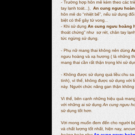
- Trường hợp hôn mê kèm theo các tri
tay lạnh toát...),
An cung ngưu hoàn
hôn mê do “nhiệt bế”, nếu sử dụng đối
biệt có thể gây tử vong...
- Khi sử dụng
An cung ngưu hoàng 
thoát chứng" như sợ rét, chân tay lạnh
tức ngừng sử dụng.
- Phụ nữ mang thai không nên dùng
A
ngưu hoàng và xạ hương ( là những thà
mang thai cần rất thận trọng khi sử dụ
- Không được sử dụng quá liều:chu sa
tính), vì thế, không được sử dụng với 
này. Người chức năng gan thận không 
Vì thế, bên cạnh những hiệu quả mang 
với những ai sử dụng
An cung ngưu h
sử dụng tốt hơn.
Với mong muốn đem đến cho người 
và chất lượng tốt nhất, hiện nay, an
hoàng hoàn
như
An cung ngưu hoàn