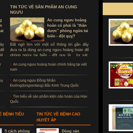
TIN TỨC VỀ SẢN PHẨM AN CUNG
NGƯU
g
An cung ngưu hoàng
ần
hoàn có phải là "thần
ai
dược" phòng ngừa tai
biến - đột quỵ?
đây
Bất ngờ lớn với một số thông tin gần đây
 để
đưa ra là dùng an cung ngưu hoàng hoàn để
át.
phòng ngừa tai biến - đột quỵ là ...tự sát.
ùng
Thực hư sản phẩm này ra sao, có thể dùng
ử
An cung ngưu hoàng hoàn chính hãng tại việt
để phòng tai biến - đột quỵ không?
nam
uỵ
An cung ngưu Đồng Nhân
Đường(tongrentang) Bắc Kinh Trung Quốc
Tìm hiểu về sản phẩm kiện não hoàn của Hàn
Quốc
Ề BỆNH TIỂU
TIN TỨC VỀ BỆNH CAO
HUYẾT ÁP
5 cách phòng
Dùng sản