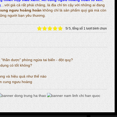
g
…với giá cả rất phải chăng, là địa chỉ tin cậy với những ai đang
cung ngưu hoàng hoàn
không chỉ là sản phẩm quý giá mà còn
những người bạn yêu thương.
5
/
5
, tổng số
1
lượt bình chọn
"thần dược" phòng ngừa tai biến - đột quỵ?
dụng có tốt không?
ụng và hiệu quả như thế nào
n cung ngưu hoàng