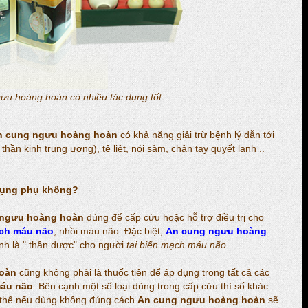
ưu hoàng hoàn có nhiều tác dụng tốt
n cung ngưu hoàng hoàn
có khả năng giải trừ bệnh lý dẫn tới
thần kinh trung ương), tê liệt, nói sàm, chân tay quyết lạnh ..
dụng phụ không?
 ngưu hoàng hoàn
dùng để cấp cứu hoặc hỗ trợ điều trị cho
ạch máu não
, nhồi máu não. Đặc biệt,
An cung ngưu hoàng
h là " thần dược" cho người
tai biến mạch máu não
.
oàn
cũng không phải là thuốc tiên để áp dụng trong tất cả các
máu não
. Bên cạnh một số loại dùng trong cấp cứu thì số khác
ì thế nếu dùng không đúng cách
An cung ngưu hoàng hoàn
sẽ