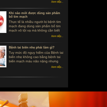
ngưu hoàng hoàn hộp gỗ màu xanh
Xem tiếp...
bắc kinh đồng nhân đường
Khi nào mới được dùng sản phẩm
bổ tim mạch
Thực tế là nhiều người bị bệnh tim
mạch đang dùng sản phẩm bổ tim
mạch vô tội vạ mà không cần biết
đến hiệu quả hoặc tác dụng của
Xem tiếp...
sản phẩm. Vậy bệnh nhân khi nào
mới được dùng sản phẩm bổ tim
mạch?
Bệnh tai biến nhẹ phải làm gì?
Tuy mức độ nguy hiểm của Bệnh tai
biến nhẹ không cao bằng bệnh tai
biến mạch máu não nặng nhưng
cũng cần có sự phòng ngừa kịp
Xem tiếp...
thời. Vậy nếu gặp Bệnh tai biến nhẹ
phải làm gì?.