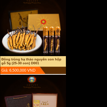
Đông trùng hạ thảo nguyên con sấy
khô hộp gỗ 20g D003
Giá: 22,000,000 VND