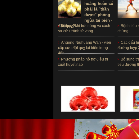
hoàng hoàn có
phải là "thần
dược" phòng
ngừa tai biến -
đột quỵ?
Đột quỵ khi trời nóng và cách
Bệnh tiểu 
sơ cứu tránh tử vong
chứng
Angong Niuhuang Wan - viên
Các dấu hi
cấp cứu đột quỵ tai biến trong
đường tuýp 
48h
Phương pháp hỗ trợ điều trị
Bổ sung tr
xuất huyết não
tiểu đường t