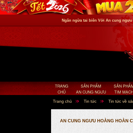
Ngăn ngừa tai biên Với An cung ngưu
TRANG
SẢN PHẨM
SẢN PHẨ
CHỦ
AN CUNG NGƯU
TIM MẠC
Trang chủ
Tin tức
Tin tức về s
AN CUNG NGƯU HOÀNG HOÀN C