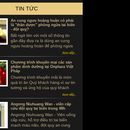
TIN TỨC
An cung ngưu hoàng hoàn có phải
là "thần dược" phòng ngừa tai biến
- đột quỵ?
Bất ngờ lớn với một số thông tin
gần đây đưa ra là dùng an cung
ngưu hoàng hoàn để phòng ngừa
tai biến - đột quỵ là ...tự sát. Thực
Xem tiếp...
hư sản phẩm này ra sao, có thể
dùng để phòng tai biến - đột quỵ
Chương trình khuyến mại các sản
không?
phẩm dinh dưỡng tại Onplaza Việt
Pháp
Chương trình khuyến mãi là món
quà tri ân Quý khách hàng vì sự tin
tưởng và ủng hộ của quý khách
trong suốt thời gian qua.
Xem tiếp...
Angong Niuhuang Wan - viên cấp
cứu đột quỵ tai biến trong 48h
Angong Niuhuang Wan - Viên uống
cấp cứu, hỗ trợ điều trị tai biến
mạch máu não, đột quỵ an cung