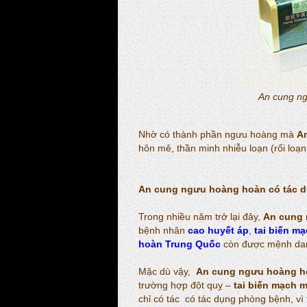
An cung ng
Nhờ có thành phần ngưu hoàng mà
A
hôn mê, thần minh nhiễu loạn (rối loạn 
An cung ngưu hoàng hoàn
có tác 
Trong nhiều năm trở lại đây,
An cung
bệnh nhân
cao huyết áp
,
tai biến m
hoàn Trung Quốc
còn được mệnh dan
Mặc dù vậy,
An cung ngưu hoàng h
trường hợp đột quỵ –
tai biến mạch 
chỉ có tác có tác dụng phòng bệnh, v