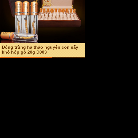
An cung ngưu hoàng hoàn hàn quốc
hộp đỏ (Vũ hoàng thanh tâm) A004
Giá: 2,600,000 VND