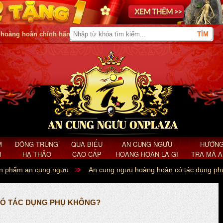
 hoàng hoàn chính hãng
M
ĐÔNG TRÙNG
QUÀ BIẾU
AN CUNG NGƯU
HƯỚNG
H
HẠ THẢO
CAO CẤP
HOÀNG HOÀN LÀ GÌ
TRA MÃ 
ản phẩm an cung ngưu
An cung ngưu hoàng hoàn có tác dụng ph
Ó TÁC DỤNG PHỤ KHÔNG?