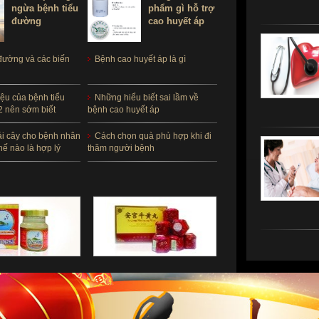
ngừa bệnh tiểu
phẩm gì hỗ trợ
đường
cao huyết áp
đường và các biến
Bệnh cao huyết áp là gì
ệu của bệnh tiểu
Những hiểu biết sai lầm về
2 nên sớm biết
bệnh cao huyết áp
ái cây cho bệnh nhân
Cách chọn quà phù hợp khi đi
hế nào là hợp lý
thăm người bệnh