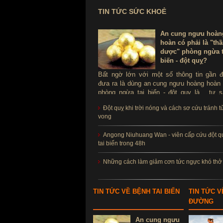
TIN TỨC SỨC KHOẺ
An cung ngưu hoàn
hoàn có phải là "th
dược" phòng ngừa t
biến - đột quỵ?
Bất ngờ lớn với một số thông tin gần 
đưa ra là dùng an cung ngưu hoàng hoàn
phòng ngừa tai biến - đột quỵ là ...tự s
Thực hư sản phẩm này ra sao, có thể d
Đột quỵ khi trời nóng và cách sơ cứu tránh t
để phòng tai biến - đột quỵ không?
vong
Angong Niuhuang Wan - viên cấp cứu đột q
tai biến trong 48h
Những cách làm giảm cơn tức ngực khó thở
TIN TỨC VỀ BỆNH TAI BIẾN
TIN TỨC V
ĐƯỜNG
An cung ngưu