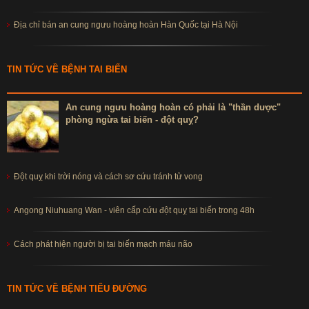
Địa chỉ bán an cung ngưu hoàng hoàn Hàn Quốc tại Hà Nội
TIN TỨC VỀ BỆNH TAI BIẾN
An cung ngưu hoàng hoàn có phải là "thần dược"
phòng ngừa tai biến - đột quỵ?
Đột quỵ khi trời nóng và cách sơ cứu tránh tử vong
Angong Niuhuang Wan - viên cấp cứu đột quỵ tai biến trong 48h
Cách phát hiện người bị tai biến mạch máu não
TIN TỨC VỀ BỆNH TIỂU ĐƯỜNG