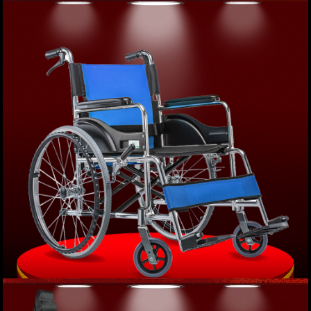
Xe lăn tay khung gấp phục hồi chức năng cao
cấp COFOE-JRWD301 TM006
Giá: 3,500,000 VND
XEM NGAY