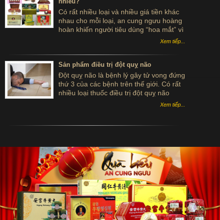
nhiêu?
Có rất nhiều loại và nhiều giá tiền khác
nhau cho mỗi loại, an cung ngưu hoàng
hoàn khiến người tiêu dùng “hoa mắt” vì
không biết đâu mới là giá tốt cho sản
Xem tiếp...
phẩm chính hãng thực sự. Điều đó đòi
hỏi khách hàng phải khá cẩn thận khi
chọn lựa sản phẩm.
Sản phẩm điều trị đột quỵ não
Đột quỵ não là bệnh lý gây tử vong đứng
thứ 3 của các bệnh trên thế giới. Có rất
nhiều loại thuốc điều trị đột quỵ não
Đông y đang được dùng trong việc chữa
Xem tiếp...
căn bệnh này hiện nay.