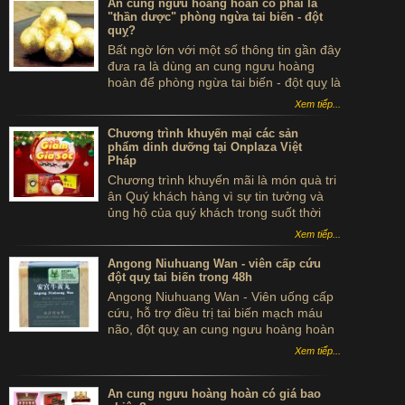
An cung ngưu hoàng hoàn có phải là
"thần dược" phòng ngừa tai biến - đột
quỵ?
Bất ngờ lớn với một số thông tin gần đây
đưa ra là dùng an cung ngưu hoàng
hoàn để phòng ngừa tai biến - đột quỵ là
...tự sát. Thực hư sản phẩm này ra sao,
Xem tiếp...
có thể dùng để phòng tai biến - đột quỵ
không?
Chương trình khuyến mại các sản
phẩm dinh dưỡng tại Onplaza Việt
Pháp
Chương trình khuyến mãi là món quà tri
ân Quý khách hàng vì sự tin tưởng và
ủng hộ của quý khách trong suốt thời
gian qua.
Xem tiếp...
Angong Niuhuang Wan - viên cấp cứu
đột quỵ tai biến trong 48h
Angong Niuhuang Wan - Viên uống cấp
cứu, hỗ trợ điều trị tai biến mạch máu
não, đột quỵ an cung ngưu hoàng hoàn
hộp gỗ màu xanh bắc kinh đồng nhân
Xem tiếp...
đường
An cung ngưu hoàng hoàn có giá bao