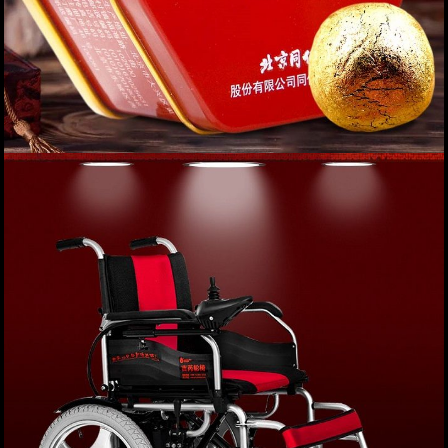
An cung ngưu hoàng hoàn hộp thiếc màu đỏ loại
thượng hạng A016
Giá: 0 VND
XEM NGAY