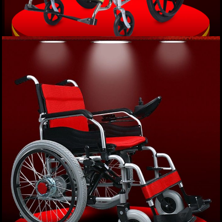
Xe lăn tay cải tiến nhập khẩu nguyên chiếc
TM044
Giá: 4,200,000 VND
XEM NGAY