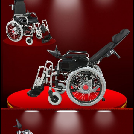
Xe lăn tay khung gấp phục hồi chức năng cao
cấp GB/T 13800 TM022
Giá: 2,452,000 VND
XEM NGAY
Xe lăn điện gấp ngả phục hồi chức năng đặc biệt
cao cấp (vành nan) TM036N