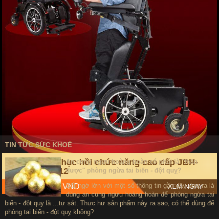
TIN TỨC SỨC KHOẺ
Xe lăn điện phục hồi chức năng cao cấp JBH-
An cung ngưu hoàng hoàn có phải là "thần
HHD-01 TM012
dược" phòng ngừa tai biến - đột quỵ?
Bất ngờ lớn với một số thông tin gần đây đưa ra là
Giá: 82,000,000 VND
XEM NGAY
dùng an cung ngưu hoàng hoàn để phòng ngừa tai
biến - đột quỵ là ...tự sát. Thực hư sản phẩm này ra sao, có thể dùng để
phòng tai biến - đột quỵ không?