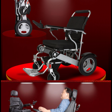
Giá: 18,500,000 VND
XEM NGAY
Xe lăn điện gấp thông minh JBH-D09 định vị
GPS cao cấp TM011
Giá: 38,000,000 VND
XEM NGAY