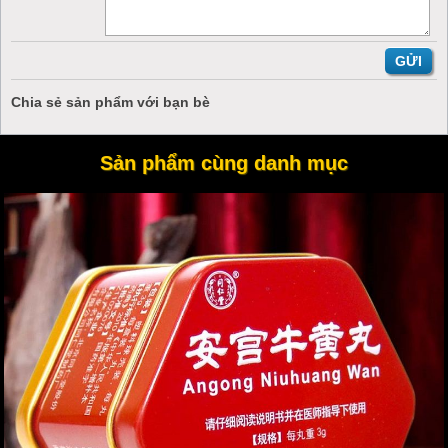
0
/
5
, tổng số
0
lượt bình chọn
Tag :
Xe lăn điện
,
Xe lăn điện Hà Nội
,
Xe lăn y tế
,
Địa chỉ cửa
hàng bán xe lăn tay ở tại Sài Gòn - HCM
,
Chia sẻ sản phẩm với bạn bè
Sản phẩm cùng danh mục