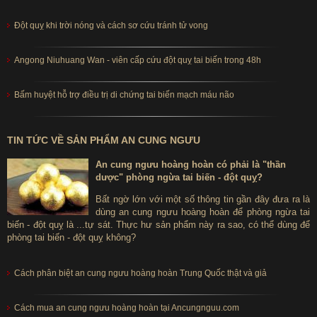
Đột quỵ khi trời nóng và cách sơ cứu tránh tử vong
Angong Niuhuang Wan - viên cấp cứu đột quỵ tai biến trong 48h
Bấm huyệt hỗ trợ điều trị di chứng tai biến mạch máu não
TIN TỨC VỀ SẢN PHẨM AN CUNG NGƯU
An cung ngưu hoàng hoàn có phải là "thần
dược" phòng ngừa tai biến - đột quỵ?
Bất ngờ lớn với một số thông tin gần đây đưa ra là
dùng an cung ngưu hoàng hoàn để phòng ngừa tai
biến - đột quỵ là ...tự sát. Thực hư sản phẩm này ra sao, có thể dùng để
phòng tai biến - đột quỵ không?
Cách phân biệt an cung ngưu hoàng hoàn Trung Quốc thật và giả
Cách mua an cung ngưu hoàng hoàn tại Ancungnguu.com