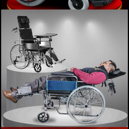
Xe lăn điện phục hồi chức năng COFOE-
JRWD301 TM005
Giá: 9,900,000 VND
XEM NGAY