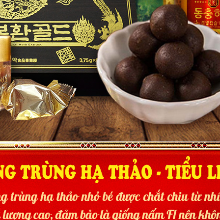
ạ thảo nhân sâm loại 30 viên
được nhập khẩu chính hàng đang đ
 phẩm có bao bì khác hoặc có giá rẻ hơn bất ngờ nên đề phòng là 
khỏe khi sử dụng.
 sản phẩm thật sau đây là những hình ảnh phần biệt thật giả chi