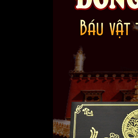
Sử dụng viên uống đông trùng hạ th
khỏe sau ốm, người đang điều trị b
gửi tặng cho ông bà, cha mẹ nhân nh
Lưu ý
: Sản phẩm
đông trùng hạ t
lần 1 viên mang đến công dụng hữu 
tham khảo ý kiến của các chuyên gia
Khuyến cáo
:
Sản phẩm
đông trùn
mua cần lưu ý bằng cách nhận diện
hoàng đối xứng màu vàng, hình ảnh 
hình tròn trên sản phẩm, sản phẩm 