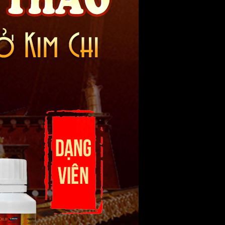
ên mệt mỏi, người đang hồi phục sức
ng là món quà quý giá mà bạn có thể
 giữa bữa ăn, sử dụng ngày 2 lần, mỗi
ụng sản phẩm, nếu muốn dùng hơn hãy
 kinh tế lớn. Vì vậy, khách hàng khi đi
ẩm có hình ảnh hai con chim phượng
n y nổi tiếng Hàn Quốc cũng được in