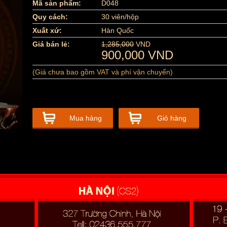
Mã sản phẩm:
D048
Quy cách:
30 viên/hộp
Xuất xứ:
Hàn Quốc
Giá bán lẻ:
1,285,000
VND
900,000 VND
(Giá chưa bao gồm VAT và phí vận chuyển)
Mua hàng
Giỏ hàng