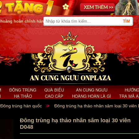
 hoàng hoàn chính hãng
M
ĐÔNG TRÙNG
QUÀ BIẾU
AN CUNG NGƯU
HƯỚNG
H
HẠ THẢO
CAO CẤP
HOÀNG HOÀN LÀ GÌ
TRA MÃ 
Đông trùng hàn quốc
Đông trùng hạ thảo nhân sâm loại 30 viên
Đông trùng hạ thảo nhân sâm loại 30 viên
D048