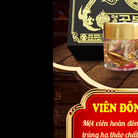
Cảnh báo
:
Sản phẩm
đông trùng h
900.000VNĐ. Nếu khách hàng mua sản
ảnh hưởng đến tâm lý cũng như sức 
Để giúp khách hàng nhận biết được