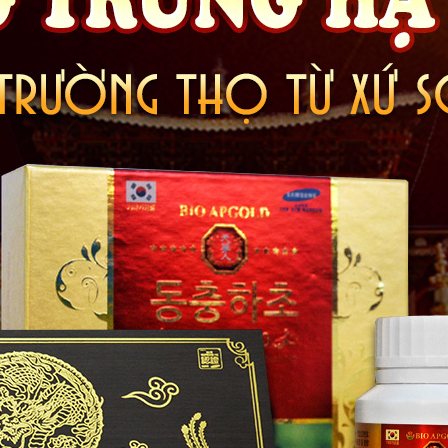
Đông trùng hạ thảo Hàn Quốc hộp gỗ 30 viên
ảo nhân sâm mỗi ngày rất có tác dụng với cơ thể người thường xuy
ệnh, người cao tuổi… Sản phẩm được đóng gói bằng hộp gỗ sang trọ
ững dịp đặc biệt.
hảo nhân sâm Hàn Quốc
rất tiện lợi khi dùng có thể dùng trước hoặc
hiệu với sức khỏe. Trong quá trình sử dụng tuyệt đối không lạm d
 trước khi dùng.
g hạ thảo Hàn Quốc hộp gỗ 30 viên
rất dễ bị làm giả do có giá trị
 sản phẩm thật với những đặc điểm cụ thể như: mặt trước sản ph
đông trùng và nhân sâm được in trên bao bì sản phẩm, hình ảnh thầ
có chốt khóa an toàn hình con rùa vàng…