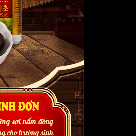
ược BÁN TRÊN THỊ TRƯỜNG VỚI GIÁ
hàng giả mạo, hàng nhái thương hiệu
 tiết: