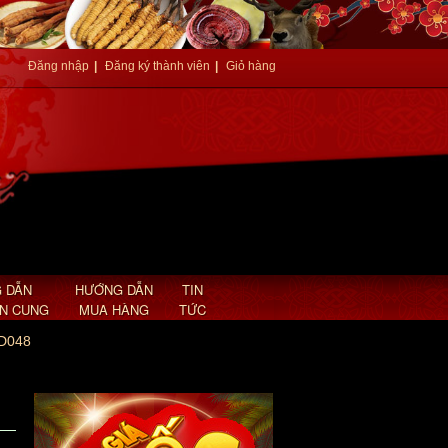
Đăng nhập
|
Đăng ký thành viên
|
Giỏ hàng
 DẪN
HƯỚNG DẪN
TIN
AN CUNG
MUA HÀNG
TỨC
 D048