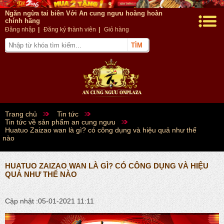
Ngăn ngừa tai biên Với An cung ngưu hoàng hoàn
chính hãng
Đăng nhập
|
Đăng ký thành viên
|
Giỏ hàng
Trang chủ
Tin tức
Tin tức về sản phẩm an cung ngưu
Huatuo Zaizao wan là gì? có công dụng và hiệu quả như thế
nào
HUATUO ZAIZAO WAN LÀ GÌ? CÓ CÔNG DỤNG VÀ HIỆU
QUẢ NHƯ THẾ NÀO
Cập nhật :05-01-2021 11:11