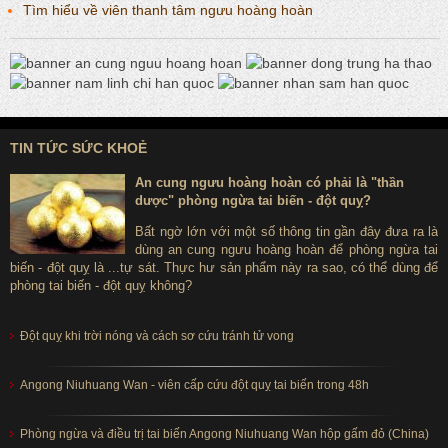
Tìm hiểu về viên thanh tâm ngưu hoàng hoàn
TIN TỨC SỨC KHOẺ
An cung ngưu hoàng hoàn có phải là "thần
dược" phòng ngừa tai biến - đột quỵ?
Bất ngờ lớn với một số thông tin gần đây đưa ra là
dùng an cung ngưu hoàng hoàn để phòng ngừa tai
biến - đột quỵ là ...tự sát. Thực hư sản phẩm này ra sao, có thể dùng để
phòng tai biến - đột quỵ không?
Đột quỵ khi trời nóng và cách sơ cứu tránh tử vong
Angong Niuhuang Wan - viên cấp cứu đột quỵ tai biến trong 48h
Phòng ngừa và điều trị tai biến Angong Niuhuang Wan hộp gấm đỏ (China)