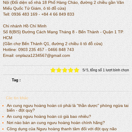
Nội (Đối diện số nhà 18 Phố Hàng Cháo, đường 2 chiều gần Văn
Miếu Quốc Tử Giám, ô tô đỗ cửa)
Tell: 0936 483 169 - +84 4 66 849 833
Chi nhánh Hồ Chí Minh
Số 8(BIS) Đường Cách Mạng Tháng 8 - Bến Thành - Quận 1 TP.
HCM
(Gần chợ Bến Thành Q1, đường 2 chiều ô tô đỗ cửa)
Hotline: 0903 235 457 - 0466 848 743
Email: onplaza1234567@gmail.com
5
/
5
, tổng số
1
lượt bình chọn
Tag :
Các tin khác
An cung ngưu hoàng hoàn có phải là "thần dược" phòng ngừa tai
biến - đột quỵ?
An cung ngưu hoàng hoàn có giá bao nhiêu?
Nơi nào bán an cung ngưu hoàng hoàn chính hãng?
Công dụng của Ngưu hoàng thanh tâm đối với đột quỵ não