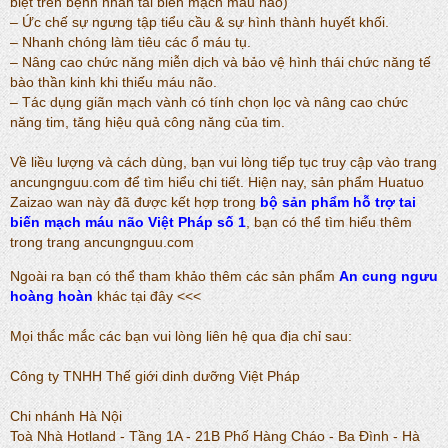
biệt trên bệnh nhân tai biến mạch máu não)
– Ức chế sự ngưng tập tiểu cầu & sự hình thành huyết khối.
– Nhanh chóng làm tiêu các ổ máu tụ.
– Nâng cao chức năng miễn dịch và bảo vệ hình thái chức năng tế
bào thần kinh khi thiếu máu não.
– Tác dụng giãn mạch vành có tính chọn lọc và nâng cao chức
năng tim, tăng hiệu quả công năng của tim.
Về liều lượng và cách dùng, bạn vui lòng tiếp tục truy cập vào trang
ancungnguu.com để tìm hiểu chi tiết. Hiện nay, sản phẩm Huatuo
Zaizao wan này đã được kết hợp trong
bộ sản phẩm hỗ trợ tai
biến mạch máu não Việt Pháp số 1
, bạn có thể tìm hiểu thêm
trong trang ancungnguu.com
Ngoài ra bạn có thể tham khảo thêm các sản phẩm
An cung ngưu
hoàng hoàn
khác tại đây <<<
Mọi thắc mắc các bạn vui lòng liên hệ qua địa chỉ sau:
Công ty TNHH Thế giới dinh dưỡng Việt Pháp
Chi nhánh Hà Nội
Toà Nhà Hotland - Tầng 1A - 21B Phố Hàng Cháo - Ba Đình - Hà