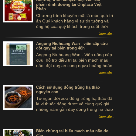
phẩm dinh dưỡng tại Onplaza Việt
Pháp
Chương trình khuyến mãi là món quà tri
ân Quý khách hàng vì sự tin tưởng và
ủng hộ của quý khách trong suốt thời
gian qua.
Xem tiếp...
Angong Niuhuang Wan - viên cấp cứu
đột quỵ tai biến trong 48h
Angong Niuhuang Wan - Viên uống cấp
cứu, hỗ trợ điều trị tai biến mạch máu
não, đột quỵ an cung ngưu hoàng hoàn
hộp gỗ màu xanh bắc kinh đồng nhân
Xem tiếp...
đường
Cách sử dụng đông trùng hạ thảo
nguyên con
Từ ngàn đời xưa đông trùng hạ thảo đã
là vị thuốc đông dược vô cùng quý giá
những năm gần đây đông trùng hạ thảo
được coi như một món quà xa xỉ trong
Xem tiếp...
những bữa tiệc của giới thượng lưu tại
Trung Quốc, HongKong hay Singapore
Biến chứng tai biến mạch máu não do
đâu