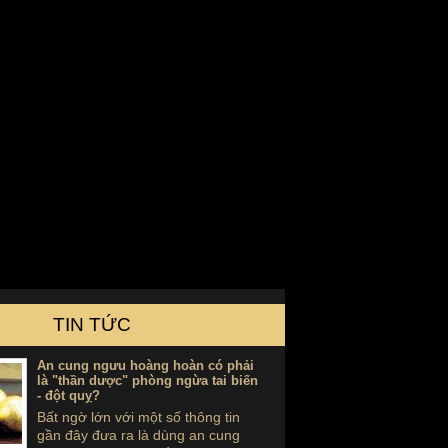
An cung ngưu hoàng hoàn nội địa
Hàn Quốc hình tổ kén A030
Giá: 2,850,000 VND
TIN TỨC
An cung ngưu hoàng hoàn có phải
là "thần dược" phòng ngừa tai biến
- đột quỵ?
Bất ngờ lớn với một số thông tin
gần đây đưa ra là dùng an cung