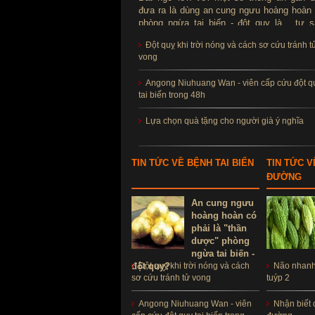
đưa ra là dùng an cung ngưu hoàng hoàn
phòng ngừa tai biến - đột quỵ là ...tự s
Thực hư sản phẩm này ra sao, có thể d
Đột quỵ khi trời nóng và cách sơ cứu tránh t
để phòng tai biến - đột quỵ không?
vong
Angong Niuhuang Wan - viên cấp cứu đột q
tai biến trong 48h
Lựa chọn quà tặng cho người già ý nghĩa
TIN TỨC VỀ BỆNH TAI BIẾN
TIN TỨC V
ĐƯỜNG
An cung ngưu
hoàng hoàn có
phải là "thần
dược" phòng
ngừa tai biến -
đột quỵ?
Đột quỵ khi trời nóng và cách
Não nhanh 
sơ cứu tránh tử vong
tuýp 2
Angong Niuhuang Wan - viên
Nhận biết 