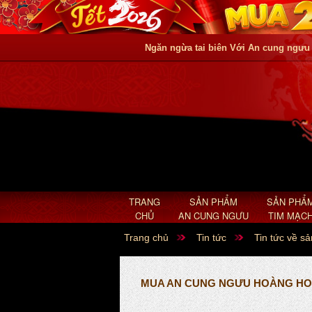
Ngăn ngừa tai biên Với An cung ngưu
TRANG
SẢN PHẨM
SẢN PHẨ
CHỦ
AN CUNG NGƯU
TIM MẠC
Trang chủ
Tin tức
Tin tức về s
MUA AN CUNG NGƯU HOÀNG HO