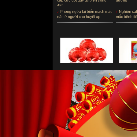
cấp cứu đột quỵ tai biến trong
đường
48h
Phòng ngừa tai biến mạch máu
Nghiện caf
não ở người cao huyết áp
mắc bệnh ti