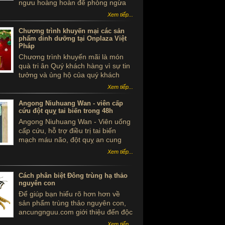
ngưu hoàng hoàn để phòng ngừa
tai biến - đột quỵ là ...tự sát. Thực
Xem tiếp...
hư sản phẩm này ra sao, có thể
dùng để phòng tai biến - đột quỵ
Chương trình khuyến mại các sản
không?
phẩm dinh dưỡng tại Onplaza Việt
Pháp
Chương trình khuyến mãi là món
quà tri ân Quý khách hàng vì sự tin
tưởng và ủng hộ của quý khách
trong suốt thời gian qua.
Xem tiếp...
Angong Niuhuang Wan - viên cấp
cứu đột quỵ tai biến trong 48h
Angong Niuhuang Wan - Viên uống
cấp cứu, hỗ trợ điều trị tai biến
mạch máu não, đột quỵ an cung
ngưu hoàng hoàn hộp gỗ màu xanh
Xem tiếp...
bắc kinh đồng nhân đường
Cách phân biệt Đông trùng hạ thảo
nguyên con
Để giúp bạn hiểu rõ hơn hơn về
sản phẩm trùng thảo nguyên con,
ancungnguu.com giới thiệu đến độc
giả Cách phân biệt Đông trùng hạ
Xem tiếp...