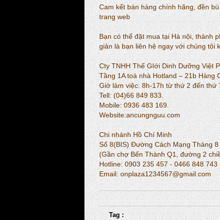
Cam kết bán hàng chính hãng, đền bù g
trang web
Bạn có thể đặt mua tại Hà nội, thành p
giản là bạn liên hệ ngay với chúng tôi
Cty TNHH Thế GIới Dinh Dưỡng Việt P
Tầng 1A toà nhà Hotland – 21b Hàng C
Giờ làm việc: 8h-17h từ thứ 2 đến thứ 
Tell: (04)66 849 833.
Mobile: 0936 483 169.
Website:ancungnguu.com
Chi nhánh Hồ Chí Minh
Số 8(BIS) Đường Cách Mạng Tháng 8 
(Gần chợ Bến Thành Q1, đường 2 chiề
Hotline: 0903 235 457 - 0466 848 743
Email: onplaza1234567@gmail.com
Tag :