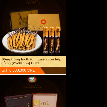
Đông trùng hạ thảo nguyên con hộp
gỗ 5g (25-30 con) D001
Giá: 6,500,000 VND
Đông trùng hạ thảo nguyên con sấy
khô hộp gỗ 20g D003