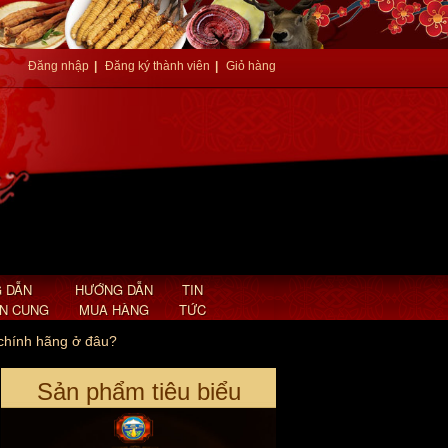
Đăng nhập
|
Đăng ký thành viên
|
Giỏ hàng
An cung ngưu hoàng hoàn nội địa
Hàn Quốc hình tổ kén A030
Giá: 2,850,000 VND
 DẪN
HƯỚNG DẪN
TIN
AN CUNG
MUA HÀNG
TỨC
chính hãng ở đâu?
Sản phẩm tiêu biểu