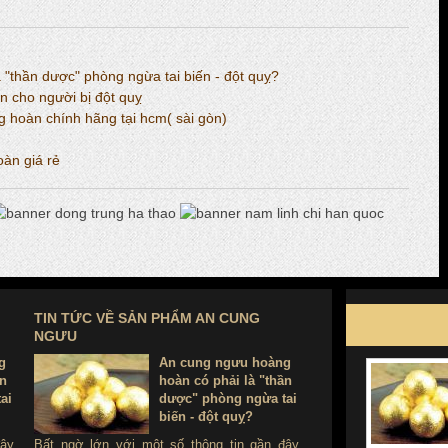
"thần dược" phòng ngừa tai biến - đột quỵ?
 cho người bị đột quỵ
 hoàn chính hãng tại hcm( sài gòn)
àn giá rẻ
TIN TỨC VỀ SẢN PHẨM AN CUNG
NGƯU
g
An cung ngưu hoàng
ần
hoàn có phải là "thần
ai
dược" phòng ngừa tai
biến - đột quỵ?
đây
Bất ngờ lớn với một số thông tin gần đây