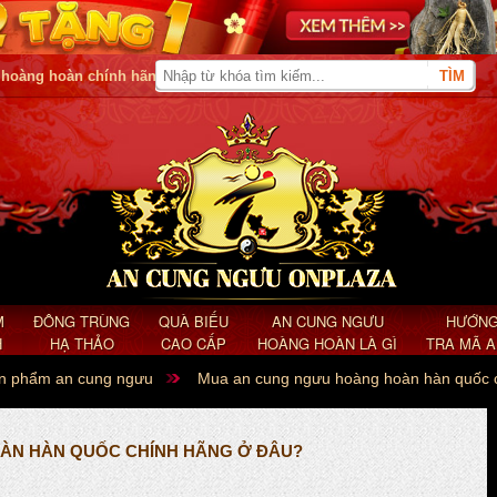
 hoàng hoàn chính hãng
M
ĐÔNG TRÙNG
QUÀ BIẾU
AN CUNG NGƯU
HƯỚNG
H
HẠ THẢO
CAO CẤP
HOÀNG HOÀN LÀ GÌ
TRA MÃ 
ản phẩm an cung ngưu
Mua an cung ngưu hoàng hoàn hàn quốc 
ÀN HÀN QUỐC CHÍNH HÃNG Ở ĐÂU?