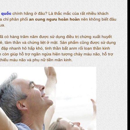
 quốc
chính hãng ở đâu? Là thắc mắc của rất nhiều khách
ịa chỉ phân phối
an cung ngưu hoàn hoàn
nên không biết đâu
ua.
ã có hàng trăm năm được sử dụng điều trị chứng xuất huyết
n mê, tâm thần và chứng liệt ở mặt. Sản phẩm cũng được sử dụng
m đập nhanh hô hấp khó, tinh thần bất anm rối loạn thần kinh
m còn giúp hỗ trợ ngăn ngừa hiện tượng chảy máu não, hỗ trợ
h, thiếu máu não và phụ nữ tiền mãn kinh.