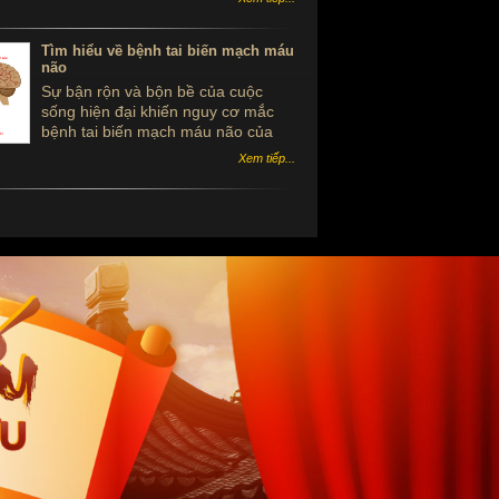
thảo nguyên con thật giả trong bài
viết dưới đây.
Tìm hiểu về bệnh tai biến mạch máu
não
Sự bận rộn và bộn bề của cuộc
sống hiện đại khiến nguy cơ mắc
bệnh tai biến mạch máu não của
con người dần trẻ hóa. Vì thế, việc
Xem tiếp...
tìm hiểu về bệnh tai biến mạch máu
não sẽ giúp người bệnh phòng
ngừa tối đa những nguy hiểm của
căn bệnh này gây ra đối với sức
khỏe con người.