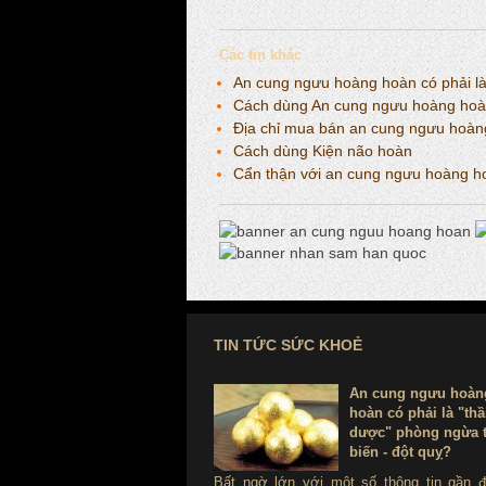
Các tin khác
An cung ngưu hoàng hoàn có phải là 
Cách dùng An cung ngưu hoàng hoàn
Địa chỉ mua bán an cung ngưu hoàng
Cách dùng Kiện não hoàn
Cẩn thận với an cung ngưu hoàng ho
TIN TỨC SỨC KHOẺ
An cung ngưu hoàn
hoàn có phải là "th
dược" phòng ngừa t
biến - đột quỵ?
Bất ngờ lớn với một số thông tin gần 