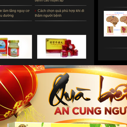
bệnh cao huyết áp
e làm tăng nguy cơ
Cách chọn quà phù hợp khi đi
ểu đường
thăm người bệnh