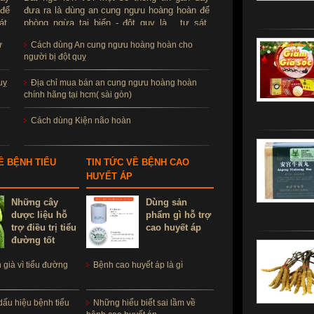
 để
đưa ra là dùng an cung ngưu hoàng hoàn để
át.
phòng ngừa tai biến - đột quỵ là ...tự sát.
ùng
Thực hư sản phẩm này ra sao, có thể dùng
ử
Cách dùng An cung ngưu hoàng hoàn cho
để phòng tai biến - đột quỵ không?
người bị đột quỵ
uỵ
Địa chỉ mua bán an cung ngưu hoàng hoàn
chính hãng tại hcm( sài gòn)
Cách dùng Kiện não hoàn
Ề BỆNH TIỂU
TIN TỨC VỀ BỆNH CAO
HUYẾT ÁP
Những cây
Dùng sản
dược liệu hỗ
phẩm gì hỗ trợ
trợ điều trị tiểu
cao huyết áp
đường tốt
già vì tiểu đường
Bệnh cao huyết áp là gì
dấu hiệu bệnh tiểu
Những hiểu biết sai lầm về