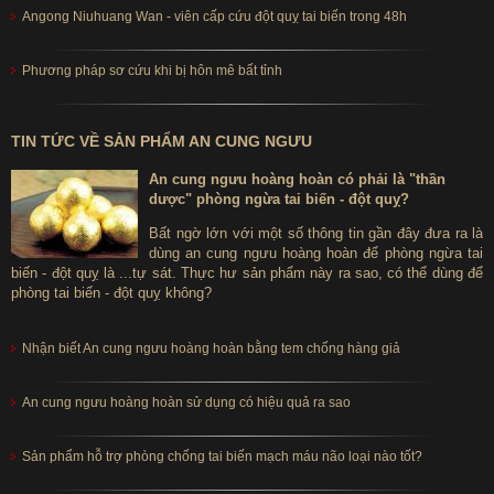
Thông tin chi tiết sản phẩm:
Angong Niuhuang Wan - viên cấp cứu đột quỵ tai biến trong 48h
-
Thành phần viên đông trùng hạ thảo gold Hàn Quốc
:
Phương pháp sơ cứu khi bị hôn mê bất tỉnh
+ Chiết xuất Đông trùng hạ thảo với các hợp chất cordiceptic acid,
cordycepin, nguyên tố vi lượng (Al, Si, K, Na...), vitamin …nâng cao
sức đề kháng, bổ sung dưỡng chất…
TIN TỨC VỀ SẢN PHẨM AN CUNG NGƯU
+ Chiết xuất nấm linh chi đỏ Hàn Quốc: chứa hợp chất
An cung ngưu hoàng hoàn có phải là "thần
dược" phòng ngừa tai biến - đột quỵ?
Polysaccharides, Acid ganoderic trẻ hóa các mô cơ thể và tế bào…
Bất ngờ lớn với một số thông tin gần đây đưa ra là
+ Các thành phần khác như táo đỏ, vitamin C, mật ong .... bồi bổ
dùng an cung ngưu hoàng hoàn để phòng ngừa tai
biến - đột quỵ là ...tự sát. Thực hư sản phẩm này ra sao, có thể dùng để
sức khỏe, tăng sự tập trung và đẩy lùi chống lão hóa….
phòng tai biến - đột quỵ không?
-
Đông trùng hạ thảo gold Hàn Quốc mang lại cho bạn tác
dụng gì?
Nhận biết An cung ngưu hoàng hoàn bằng tem chống hàng giả
Bồi bổ khí huyết, tăng cường sức đề kháng, sức bền thể chất và
An cung ngưu hoàng hoàn sử dụng có hiệu quả ra sao
tinh thần, đẩy lùi lão hóa, phục hồi sức khỏe…. Tìm hiểm thêm
công dụng của trùng thảo với sức khỏe tại bài viết:
/tin-tuc/tin-tuc-
Sản phẩm hỗ trợ phòng chống tai biến mạch máu não loại nào tốt?
ve-dong-trung-ha-thao/cong-dung-cua-dong-trung-ha-thao-951