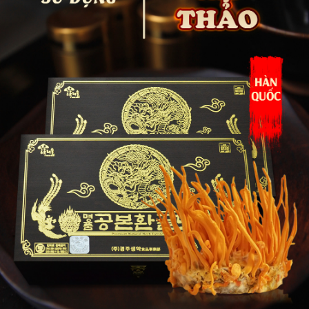
cô đặc ở dạng viên nên người dùng khó kiểm tra chất lượng. Vì
vậy việc nhận diện bao bì với các đặc điểm nổi bật như logo
thương hiệu, logo bảo trợ Samsung, mã vạch quốc tế…là rất quan
trọng.
Dưới đây là hướng dẫn chi tiết
phân biệt sản phẩm đông trùng
hạ thảo viên hoàn Gold chính hãng
: