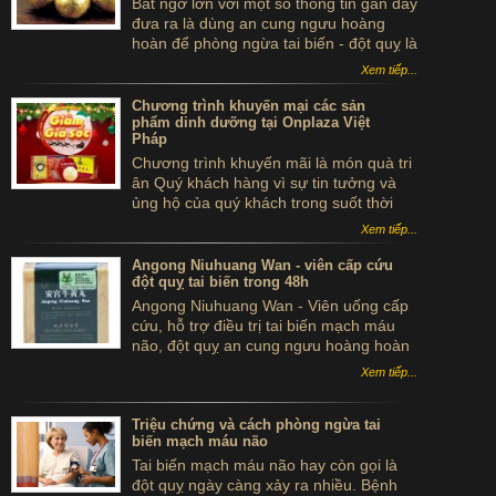
Bất ngờ lớn với một số thông tin gần đây
đưa ra là dùng an cung ngưu hoàng
hoàn để phòng ngừa tai biến - đột quỵ là
...tự sát. Thực hư sản phẩm này ra sao,
Xem tiếp...
có thể dùng để phòng tai biến - đột quỵ
không?
Chương trình khuyến mại các sản
phẩm dinh dưỡng tại Onplaza Việt
Pháp
Chương trình khuyến mãi là món quà tri
ân Quý khách hàng vì sự tin tưởng và
ủng hộ của quý khách trong suốt thời
gian qua.
Xem tiếp...
Angong Niuhuang Wan - viên cấp cứu
đột quỵ tai biến trong 48h
Angong Niuhuang Wan - Viên uống cấp
cứu, hỗ trợ điều trị tai biến mạch máu
não, đột quỵ an cung ngưu hoàng hoàn
hộp gỗ màu xanh bắc kinh đồng nhân
Xem tiếp...
đường
Triệu chứng và cách phòng ngừa tai
biến mạch máu não
Tai biến mạch máu não hay còn gọi là
đột quỵ ngày càng xảy ra nhiều. Bệnh