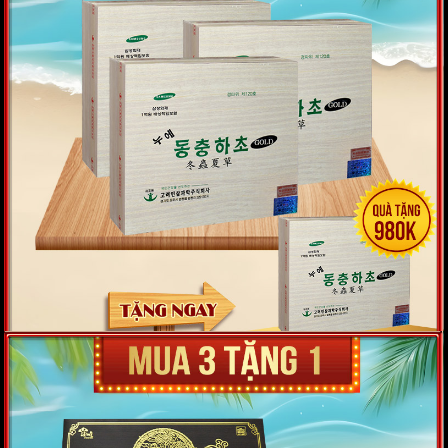
Giá: 29,000,000 VND
XEM NGAY
Đông Trùng Hạ Thảo Hàn Quốc Sam Sung loại
hộp gỗ 60 gói D044
Giá: 980,000 VND
XEM NGAY