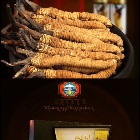
Đông trùng hạ thảo nguyên con cao cấp thượng
hạng loại 20g/hộp ( hộp 12 ống) D054
Giá: 42,000,000 VND
XEM NGAY