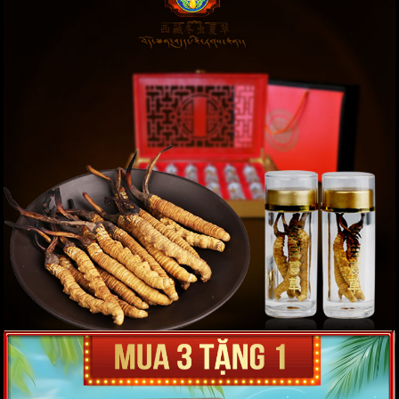
Đông trùng hạ thảo nguyên con Cao Cấp 100g
D012
Giá: 180,000,000 VND
XEM NGAY
Đông trùng hạ thảo đặc biệt loại 20g D006