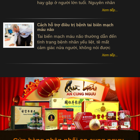
hay gặp ở người lớn tuổi. Nguyên nhân
chủ yếu của bệnh là do vữa xơ động
Xem tiếp...
mạch và tăng huyết áp
Cách hỗ trợ điều trị bệnh tai biến mạch
máu não
Tai biến mạch máu não thường dẫn đến
tình trạng bệnh nhân yếu liệt, tê mất
cảm giác nửa người, không nói được
hoặc hôn mê. Các cách điều trị bệnh Tai
Xem tiếp...
biến mạch máu não chỉ hiệu quả khi
bệnh nhân thực hiện đúng theo hướng
dẫn của bác sĩ.