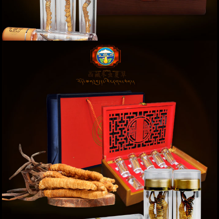
Đông trùng hạ thảo nguyên con sấy khô hộp gỗ
20g D003
Giá: 22,000,000 VND
XEM NGAY