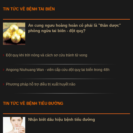
**
Lưu ý
: Tác dụng của sản phẩm có thể thay đổi tùy theo tình
trạng cơ địa của mỗi người
TIN TỨC VỀ BỆNH TAI BIẾN
-
Đối tượng sử dụng viên đông trùng hạ thảo Hàn Quốc
:
An cung ngưu hoàng hoàn có phải là "thần dược"
phòng ngừa tai biến - đột quỵ?
+ Người cao tuổi, người sức khỏe yếu
+ Người thường xuyên làm việc với cường độ cao
+ Người căng thẳng, mệt mỏi, chán ăn, mất ngủ.
Đột quỵ khi trời nóng và cách sơ cứu tránh tử vong
-
Hướng dẫn sử dụng
:
Angong Niuhuang Wan - viên cấp cứu đột quỵ tai biến trong 48h
+ Người lớn uống mỗi ngày 2 viên, nên dùng theo đợt từ 3 – 6
tháng.
Phương pháp hỗ trợ điều trị xuất huyết não
+ Trẻ em trên 16 tuổi uống mỗi ngày 1 viên, nên dùng theo đợt
như người lớn.
TIN TỨC VỀ BỆNH TIỂU ĐƯỜNG
Bảo quản:
Nơi khô ráo, thoáng mát, tránh ánh mặt trời trực tiếp
Nhận biết dấu hiệu bệnh tiểu đường
Quy cách đóng gói
: Hộp 100 viên