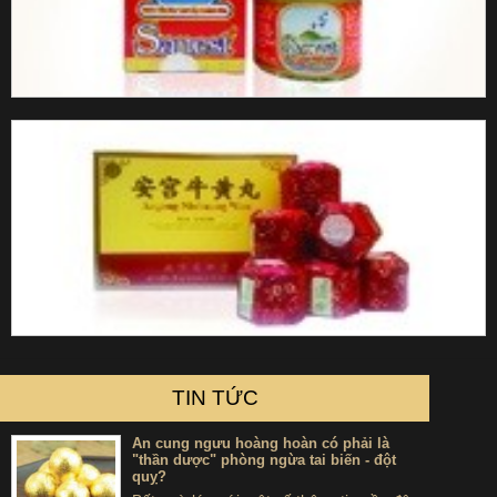
dùng đúng liều lượng và chú ý của nhà sản xuất để tránh những
phản ứng không đáng có.
- Người già nên sử dụng viên đông trùng hạ thảo Gold trong
trường hợp nào?
Ngay cả lúc bình thường thì người cao tuổi cũng nên sử dụng viên
đông trùng hạ thảo Gold để bảo vệ sức khỏe, nâng cao sức đề
kháng và hạn chế bệnh tật lúc trái gió trở trời. Bởi vì cơ thể người
già hệ miễn dịch kém nên các loại bệnh rất dễ xâm nhập. Đặc biệt
người già kém ăn, mất ngủ, sức khỏe suy yếu, đau nhức xương
khớp…sử dụng viên đông trùng hạ thảo Gold có thể cải thiện tình
trạng.
Xem thêm về sản phẩm:
Viênm đông trùng hạ thảo Hông Kông
nhập khẩu chính hãng
TIN TỨC
5
/
5
, tổng số
2
lượt bình chọn
An cung ngưu hoàng hoàn có phải là
"thần dược" phòng ngừa tai biến - đột
Tag :
quỵ?
,