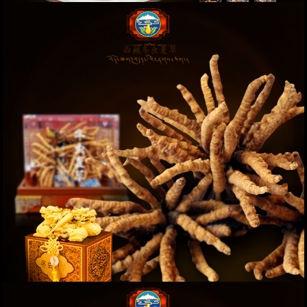
Đông trùng hạ thảo nguyên con hộp gỗ 5g (25-30
con) D001
Giá: 6,500,000 VND
XEM NGAY