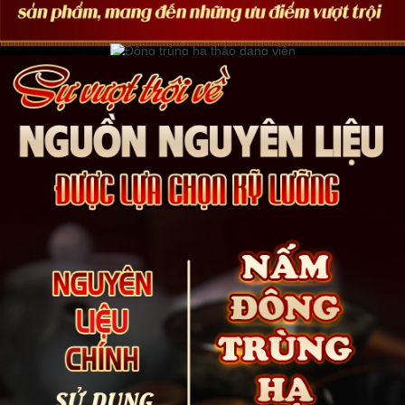
những người bận rộn. Bạn cũng có thể tìm hiểu thêm một số sản
phẩm viên đông trùng hạ thảo có công dụng tương tự như: đông
trùng hạ thảo Tenken, đông trùng hạ thảo viên nhộng Bio,
Đông
trùng hạ thảo hộp gỗ 60 viên
…
Lưu ý:
Sản phẩm được cô thành dạng viên nên khi sử dụng dùng
với nước lọc tinh khiết, không nên dùng với sữa hoặc trà hay nước
uống khác. Thành phần của đông trùng hạ thảo viên hoàn Gold là
thảo dược, không chứa chất bảo quản hay phụ gia nên an toàn
cho người dùng, đóng gói hợp vệ sinh, đảm bảo đầy đủ các quy
định hiện hành.
Khuyến cáo:
Dù là sản phẩm thảo dược nhưng cần tuân thủ theo
sự chỉ dẫn của nhà sản xuất, đọc kĩ hướng dẫn khi dùng. Việc lạm
dụng có thể gây những bất lợi cho cơ thể. Nên kiên trì sử dụng sản
phẩm trong thời gian dài mới thấy được sự thay đổi của cơ thể.
Cảnh báo
: Các sản phẩm đông trùng hạ thảo viên hoàn Gold kém
chất lượng trên thị trường hiện nay thường bán với giá thành rẻ
hơn và không có tem chứng nhận chất lượng. Thành phần được