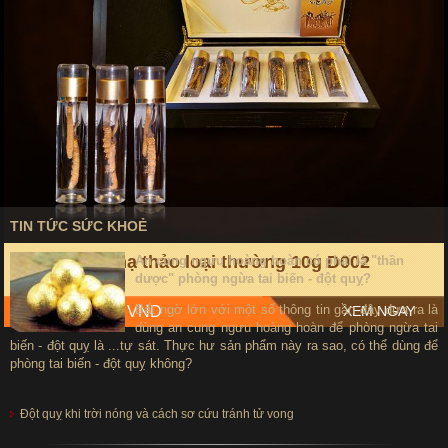
TIN TỨC SỨC KHOẺ
Đông trùng hạ thảo loại thường 10g D002
An cung ngưu hoàng hoàn có phải là "thần
dược" phòng ngừa tai biến - đột quỵ?
Bất ngờ lớn với một số thông tin gần đây đưa ra là
Giá: 11,500,000 VND
XEM NGAY
dùng an cung ngưu hoàng hoàn để phòng ngừa tai
biến - đột quỵ là ...tự sát. Thực hư sản phẩm này ra sao, có thể dùng để
phòng tai biến - đột quỵ không?
Đột quỵ khi trời nóng và cách sơ cứu tránh tử vong