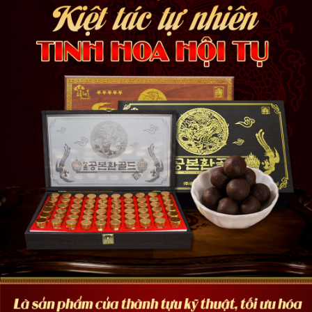
Viên Đông trùng hạ thảo Gold Hàn Quốc
Môi trường, nguồn nước ô nhiễm trầm trọng khiến cho nhiều loại
bệnh quái ác gia tăng. Nguồn thực phẩm bổ sung hàng ngày lại bị
nhiễm hóa chất, mất đi chất dinh dưỡng khiến con người không đủ
những dưỡng chất cần thiết duy trì hoạt động sống. Sự thiếu hụt vi
chất khiến sức đề kháng và khả năng miễn dịch suy giảm, ngay cả
những bệnh thông thường cũng khiến cơ thể không còn khả năng
chống đỡ. Vì vậy việc tìm đến những loại thảo dược hay chế xuất
thực phẩm bổ sung hiện nay là xu hướng bảo vệ sức khỏe của con
người hiện đại, trong đó được ưa chuộng hơn cả là các
sản phẩm
đông trùng hạ thảo Hàn Quốc
.
Đông trùng hạ thảo dạng viên Hàn Quốc Gold là sản phẩm tiện lợi
giúp mọi người có thể mang theo bên mình để chăm sóc sức khỏe
hàng ngày, là giải pháp chăm sóc sức khỏe hiện đại dành cho