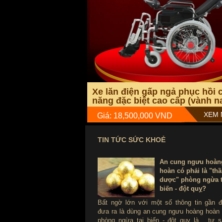
Một số hình ảnh chi tiết của sản 
Xe lăn điện gấp ngả phục hồi 
năng đặc biệt cao cấp (vành n
TM036N
XEM 
Giá: 18,500,000 VND
TIN TỨC SỨC KHOẺ
An cung ngưu hoàn
hoàn có phải là "th
dược" phòng ngừa t
biến - đột quỵ?
Bất ngờ lớn với một số thông tin gần 
đưa ra là dùng an cung ngưu hoàng hoàn
phòng ngừa tai biến - đột quỵ là ...tự s