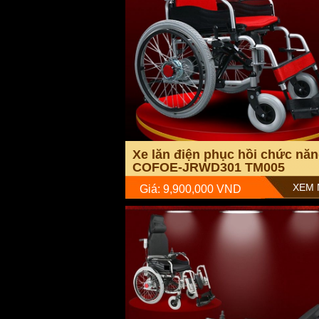
Xe lăn điện phục hồi chức nă
COFOE-JRWD301 TM005
XEM 
Giá: 9,900,000 VND