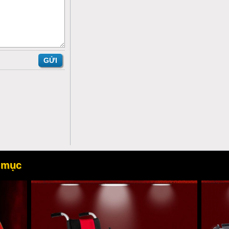
p giảm thiểu rủi ro sai liều lượng từ các lỗi mã hóa.
o sánh kết quả đo có được của bệnh nhân với kết quả phân tích lâm sàn
 mục
 chóng trong 5 giây.
 hình.