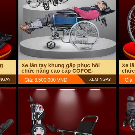
ng
Xe lăn tay khung gấp phục hồi
Xe l
chức năng cao cấp COFOE-
chức
JRWD301 TM006
TM0
NGAY
XEM NGAY
Giá: 3,500,000 VND
Giá: