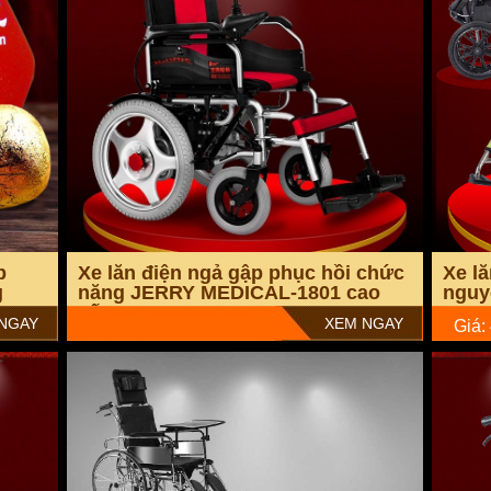
 sử dụng sẽ có đèn báo lỗi.
ài chế trước hoặc sau khi ăn.
i ngày, giờ đo.
USB.
cho que thử.
p
Xe lăn điện ngả gập phục hồi chức
Xe lă
g
năng JERRY MEDICAL-1801 cao
nguy
cấp TM004
NGAY
XEM NGAY
Giá: