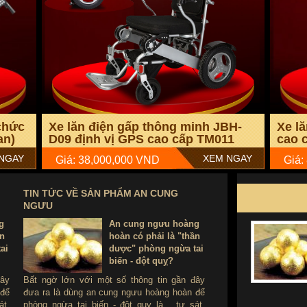
phẩm:
chức
Xe lăn điện gấp thông minh JBH-
Xe l
an)
D09 định vị GPS cao cấp TM011
cao 
NGAY
XEM NGAY
Giá: 38,000,000 VND
Giá:
TIN TỨC VỀ SẢN PHẨM AN CUNG
NGƯU
g
An cung ngưu hoàng
ần
hoàn có phải là "thần
ai
dược" phòng ngừa tai
biến - đột quỵ?
đây
Bất ngờ lớn với một số thông tin gần đây
 để
đưa ra là dùng an cung ngưu hoàng hoàn để
át.
phòng ngừa tai biến - đột quỵ là ...tự sát.