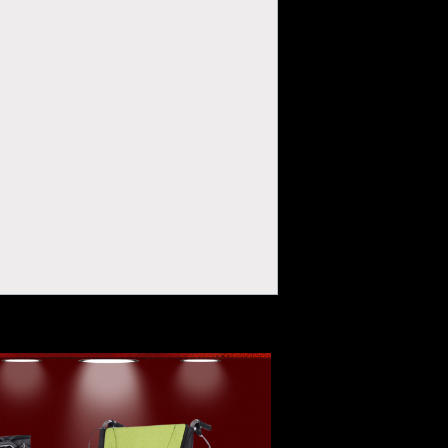
g từ bác sĩ.