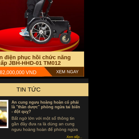
ăn điện phục hồi chức năng
cấp JBH-HHD-01 TM012
XEM NGAY
 82,000,000 VND
TIN TỨC
An cung ngưu hoàng hoàn có phải
là "thần dược" phòng ngừa tai biến
- đột quỵ?
Bất ngờ lớn với một số thông tin
gần đây đưa ra là dùng an cung
ngưu hoàng hoàn để phòng ngừa
tai biến - đột quỵ là ...tự sát. Thực
Xem tiếp...