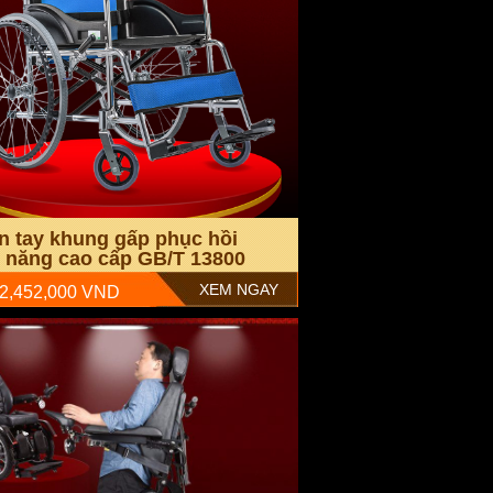
ăn tay khung gấp phục hồi
 năng cao cấp GB/T 13800
22
XEM NGAY
 2,452,000 VND