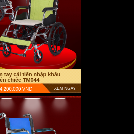
n tay cải tiến nhập khẩu
ên chiếc TM044
XEM NGAY
 4,200,000 VND