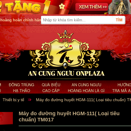
 hoàng hoàn chính hãng
M
ĐÔNG TRÙNG
QUÀ BIẾU
AN CUNG NGƯU
HƯỚNG
H
HẠ THẢO
CAO CẤP
HOÀNG HOÀN LÀ GÌ
TRA MÃ 
Thiết bị y tế
Máy đo đường huyết HGM-111( Loại tiêu chuẩn) 
Máy đo đường huyết HGM-111( Loại tiêu
chuẩn) TM017