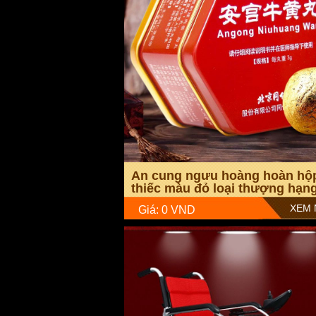
- Khi que hỏng hoặc quá hạn, đã qua
- Theo dõi kết quả dễ dàng: có thể c
- Bộ nhớ lớn lưu được 512 kết quả vớ
- Có thể tải qua máy tính nhờ cổng 
- Có nắp trượt để đảm bảo an toàn 
Thông số kỹ thuật:
An cung ngưu hoàng hoàn hộ
thiếc màu đỏ loại thượng hạn
A016
XEM 
Giá: 0 VND