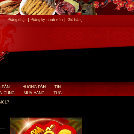
Đăng nhập
|
Đăng ký thành viên
|
Giỏ hàng
 DẪN
HƯỚNG DẪN
TIN
AN CUNG
MUA HÀNG
TỨC
TM017