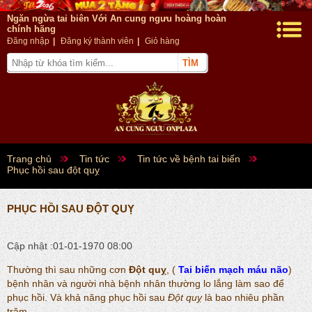
Ngăn ngừa tai biên Với An cung ngưu hoàng hoàn
chính hãng
Đăng nhập
|
Đăng ký thành viên
|
Giỏ hàng
Trang chủ
Tin tức
Tin tức về bệnh tai biến
Phục hồi sau đột quỵ
PHỤC HỒI SAU ĐỘT QUỴ
Cập nhật :01-01-1970 08:00
Thường thì sau những cơn
Đột quỵ
, (
Tai biến mạch máu não
)
bệnh nhân và người nhà bệnh nhân thường lo lắng làm sao để
phục hồi. Và khả năng phục hồi sau
Đột quỵ
là bao nhiêu phần
trăm.