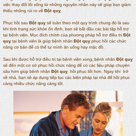
việc thay đổi lối sống từ những nguyên nhân này sẽ giúp bạn giảm
thiểu những rủi ro về
Đột quỵ
.
Phục hồi sau
Đột quỵ
sẽ tuân theo một quy trình chung đó là sau
khi tình trạng sức khỏe ổn định, bạn sẽ bắt đầu các bài tập hỗ trợ
tại bệnh viện. Mục đích chính của phương pháp hỗ trợ điều trị
Đột
quỵ
tại bệnh viên là giúp bệnh nhân
Đột quỵ
phục hồi các chức
năng cơ bản để có thể tự mình ăn uống hay mặc đồ.
Sau khi được hỗ trợ điều trị tại bệnh viện xong, bệnh nhân
Đột quỵ
sẽ đến một cơ sở phục hồi chức năng để có các liệu pháp chuyên
sâu hơn giúp bệnh nhân
Đột quỵ
hồi phục tốt hơn. Ngay khi trở
về nhà, bạn sẽ áp dụng tiếp tục các biện pháp tại nhà để hồi phục
càng nhiều chức năng càng tốt.