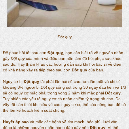
Đột quỵ
Để phục hồi tốt sau cơn
Đột quỵ
, bạn cần biết rõ về nguyên nhân
gây
Đột quỵ
của mình và điều bạn nên làm để hồi phục sức khỏe
sau đó. Hãy tham khảo các hướng dẫn sau khi hỏi bác sĩ về điều
có khả năng xảy ra tiếp theo sau cơn
Đột quỵ
của bạn.
Nguy cơ bị
Đột quỵ
tái phát lần hai sẽ cao hơn lần một và chỉ có
khoảng 3% người bị
Đột quỵ
sống sót trong 30 ngày đầu tiên và 1/3
sẽ có nguy cơ mắc phải trong vòng 2 năm khi mắc phải
Đột quỵ
.
Tuy nhiên các yếu tố nguy cơ cá nhân chiếm tỷ trọng rất cao. Do
vậy rất cần thiết khi hiểu về các nguy cơ cụ thể của riêng bạn để có
thể lên kế hoạch kiểm soát chúng.
Huyết áp cao
và mắc các bệnh về tim mạch, béo phì, lười vận
động là những nguyên nhân hàng đầu gây nên
Đột quỵ
. Vì thế,