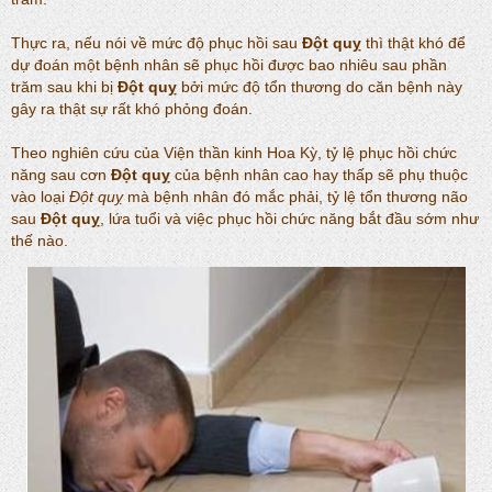
Thực ra, nếu nói về mức độ phục hồi sau
Đột quỵ
thì thật khó để
dự đoán một bệnh nhân sẽ phục hồi được bao nhiêu sau phần
trăm sau khi bị
Đột quỵ
bởi mức độ tổn thương do căn bệnh này
gây ra thật sự rất khó phỏng đoán.
Theo nghiên cứu của Viện thần kinh Hoa Kỳ, tỷ lệ phục hồi chức
năng sau cơn
Đột quỵ
của bệnh nhân cao hay thấp sẽ phụ thuộc
vào loại
Đột quỵ
mà bệnh nhân đó mắc phải, tỷ lệ tổn thương não
sau
Đột quỵ
, lứa tuổi và việc phục hồi chức năng bắt đầu sớm như
thế nào.