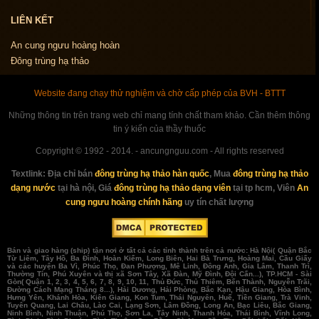
LIÊN KẾT
An cung ngưu hoàng hoàn
Đông trùng hạ thảo
Website đang chạy thử nghiệm và chờ cấp phép của BVH - BTTT
Những thông tin trên trang web chỉ mang tính chất tham khảo. Cần thêm thông
tin ý kiến của thầy thuốc
Copyright © 1992 - 2014. - ancungnguu.com - All rights reserved
Textlink:
Địa chỉ bán
đông trùng hạ thảo hàn quốc
, Mua
đông trùng hạ thảo
dạng nước
tại hà nội, Giá
đông trùng hạ thảo dạng viên
tại tp hcm, Viên
An
cung ngưu hoàng chính hãng
uy tín chất lượng
Bán và giao hàng (ship) tận nơi ở tất cả các tỉnh thành trên cả nước: Hà Nội( Quận Bắc
Từ Liêm, Tây Hồ, Ba Đình, Hoàn Kiếm, Long Biên, Hai Bà Trưng, Hoàng Mai, Cầu Giấy
và các huyện Ba Vì, Phúc Thọ, Đan Phượng, Mê Linh, Đông Anh, Gia Lâm, Thanh Trì,
Thường Tín, Phú Xuyên và thị xã Sơn Tây, Xã Đàn, Mỹ Đình, Đội Cấn...), TP.HCM - Sài
Gòn( Quận 1, 2, 3, 4, 5, 6, 7, 8, 9, 10, 11, Thủ Đức, Thủ Thiêm, Bến Thành, Nguyễn Trãi,
Đường Cách Mạng Tháng 8...), Hải Dương, Hải Phòng, Bắc Kạn, Hậu Giang, Hòa Bình,
Hưng Yên, Khánh Hòa, Kiên Giang, Kon Tum, Thái Nguyên, Huế, Tiền Giang, Trà Vinh,
Tuyên Quang, Lai Châu, Lào Cai, Lạng Sơn, Lâm Đồng, Long An, Bạc Liêu, Bắc Giang,
Ninh Bình, Ninh Thuận, Phú Thọ, Sơn La, Tây Ninh, Thanh Hóa, Thái Bình, Vĩnh Long,