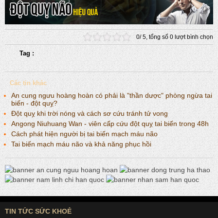
0
/
5
, tổng số
0
lượt bình chọn
Tag :
Các tin khác
An cung ngưu hoàng hoàn có phải là "thần dược" phòng ngừa tai
biến - đột quỵ?
Đột quỵ khi trời nóng và cách sơ cứu tránh tử vong
Angong Niuhuang Wan - viên cấp cứu đột quỵ tai biến trong 48h
Cách phát hiện người bị tai biến mạch máu não
Tai biến mạch máu não và khả năng phục hồi
TIN TỨC SỨC KHOẺ