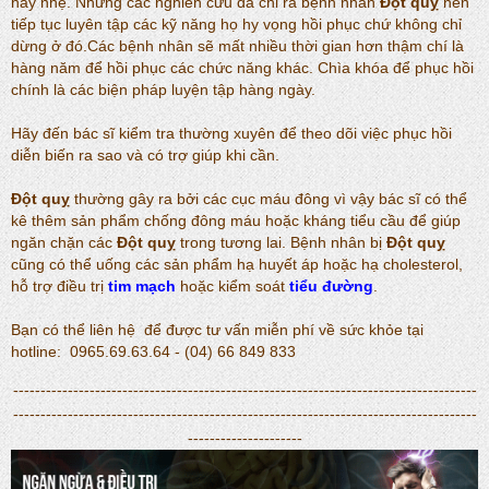
hay nhẹ. Nhưng các nghiên cứu đã chỉ ra bệnh nhân
Đột quỵ
nên
tiếp tục luyên tập các kỹ năng họ hy vọng hồi phục chứ không chỉ
dừng ở đó.Các bệnh nhân sẽ mất nhiều thời gian hơn thậm chí là
hàng năm để hồi phục các chức năng khác. Chìa khóa để phục hồi
chính là các biện pháp luyện tập hàng ngày.
Hãy đến bác sĩ kiểm tra thường xuyên để theo dõi việc phục hồi
diễn biến ra sao và có trợ giúp khi cần.
Đột quỵ
thường gây ra bởi các cục máu đông vì vậy bác sĩ có thể
kê thêm sản phẩm chống đông máu hoặc kháng tiểu cầu để giúp
ngăn chặn các
Đột quỵ
trong tương lai. Bệnh nhân bị
Đột quỵ
cũng có thể uống các sản phẩm hạ huyết áp hoặc hạ cholesterol,
hỗ trợ điều trị
tim mạch
hoặc kiểm soát
tiểu đường
.
Bạn có thể liên hệ để được tư vấn miễn phí về sức khỏe tại
hotline: 0965.69.63.64 - (04) 66 849 833
-------------------------------------------------------------------------------------
-------------------------------------------------------------------------------------
---------------------