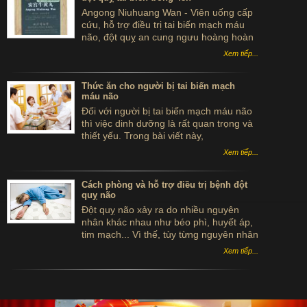
Angong Niuhuang Wan - Viên uống cấp
cứu, hỗ trợ điều trị tai biến mạch máu
não, đột quỵ an cung ngưu hoàng hoàn
hộp gỗ màu xanh bắc kinh đồng nhân
Xem tiếp...
đường
Thức ăn cho người bị tai biến mạch
máu não
Đối với người bị tai biến mạch máu não
thì việc dinh dưỡng là rất quan trọng và
thiết yếu. Trong bài viết này,
ancungnguu.com sẽ giới thiệu đến bạn
Xem tiếp...
các loại thức ăn tốt cho người bị tai biến
mạch máu não mục đích là nâng cao
sức khỏe cho bệnh nhân bị tai biến.
Cách phòng và hỗ trợ điều trị bệnh đột
quỵ não
Đột quỵ não xảy ra do nhiều nguyên
nhân khác nhau như béo phì, huyết áp,
tim mạch... Vì thế, tùy từng nguyên nhân
cụ thể mà các bác sĩ đưa ra nhiều cách
Xem tiếp...
phòng và chữa bệnh đột quỵ não khác
nhau giúp bệnh nhân cải thiện tình trạng
bệnh hiệu quả hơn.