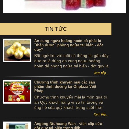
TIN TỨC
An cung ngưu hoàng hoàn có phải là
"thần dược" phòng ngừa tai biến - đột
quỵ?
Bất ngờ lớn với một số thông tin gần đây
đưa ra là dùng an cung ngưu hoàng
hoàn để phòng ngừa tai biến - đột quỵ là
...tự sát. Thực hư sản phẩm này ra sao,
Xem tiếp...
có thể dùng để phòng tai biến - đột quỵ
không?
Chương trình khuyến mại các sản
phẩm dinh dưỡng tại Onplaza Việt
Pháp
Chương trình khuyến mãi là món quà tri
ân Quý khách hàng vì sự tin tưởng và
ủng hộ của quý khách trong suốt thời
gian qua.
Xem tiếp...
Angong Niuhuang Wan - viên cấp cứu
đột quỵ tai biến trong 48h