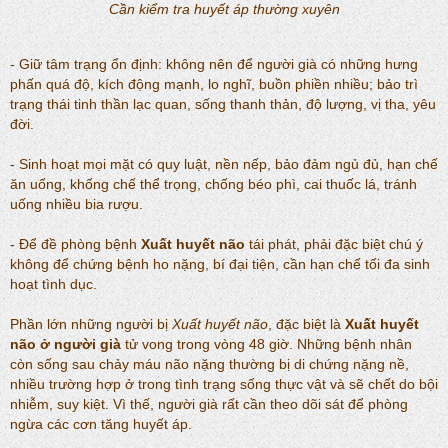
Cần kiểm tra huyết áp thường xuyên
- Giữ tâm trạng ổn định: không nên để người già có những hưng
phấn quá độ, kích động mạnh, lo nghĩ, buồn phiền nhiều; bảo trì
trạng thái tinh thần lạc quan, sống thanh thản, độ lượng, vị tha, yêu
đời.
- Sinh hoạt mọi mặt có quy luật, nền nếp, bảo đảm ngủ đủ, hạn chế
ăn uống, khống chế thể trọng, chống béo phì, cai thuốc lá, tránh
uống nhiều bia rượu.
- Để đề phòng bệnh
Xuất huyết não
tái phát, phải đặc biệt chú ý
không để chứng bệnh ho nặng, bí đại tiện, cần hạn chế tối đa sinh
hoạt tình dục.
Phần lớn những người bị
Xuất huyết não
, đặc biệt là
Xuất huyết
não ở người già
tử vong trong vòng 48 giờ. Những bệnh nhân
còn sống sau chảy máu não nặng thường bị di chứng nặng nề,
nhiều trường hợp ở trong tình trạng sống thực vật và sẽ chết do bội
nhiễm, suy kiệt. Vì thế, người già rất cần theo dõi sát để phòng
ngừa các cơn tăng huyết áp.