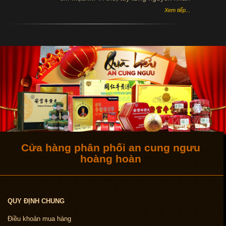
cụ thể mà các bác sĩ đưa ra nhiều cách
Xem tiếp...
phòng và chữa bệnh đột quỵ não khác
nhau giúp bệnh nhân cải thiện tình trạng
bệnh hiệu quả hơn.
Cửa hàng phân phối an cung ngưu
hoàng hoàn
QUY ĐỊNH CHUNG
Điều khoản mua hàng