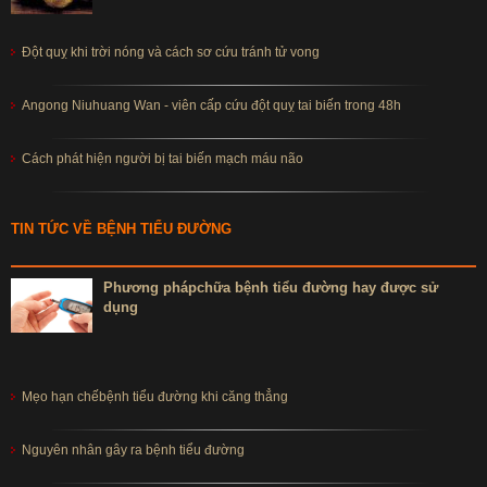
Đột quỵ khi trời nóng và cách sơ cứu tránh tử vong
Angong Niuhuang Wan - viên cấp cứu đột quỵ tai biến trong 48h
Cách phát hiện người bị tai biến mạch máu não
TIN TỨC VỀ BỆNH TIỂU ĐƯỜNG
Phương phápchữa bệnh tiểu đường hay được sử
dụng
Mẹo hạn chếbệnh tiểu đường khi căng thẳng
Nguyên nhân gây ra bệnh tiểu đường