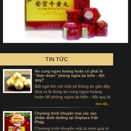
TIN TỨC
An cung ngưu hoàng hoàn có phải là
"thần dược" phòng ngừa tai biến - đột
quỵ?
Bất ngờ lớn với một số thông tin gần đây
đưa ra là dùng an cung ngưu hoàng
hoàn để phòng ngừa tai biến - đột quỵ là
...tự sát. Thực hư sản phẩm này ra sao,
Xem tiếp...
có thể dùng để phòng tai biến - đột quỵ
không?
Chương trình khuyến mại các sản
phẩm dinh dưỡng tại Onplaza Việt
Pháp
Chương trình khuyến mãi là món quà tri