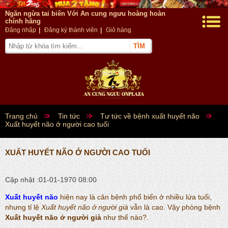
Ngăn ngừa tai biên Với An cung ngưu hoàng hoàn
chính hãng
Đăng nhập
|
Đăng ký thành viên
|
Giỏ hàng
Trang chủ
Tin tức
Tư tức về bệnh xuất huyết não
Xuất huyết não ở người cao tuổi
XUẤT HUYẾT NÃO Ở NGƯỜI CAO TUỔI
Cập nhật :01-01-1970 08:00
Xuất huyết não
hiện nay là căn bệnh phổ biến ở nhiều lứa tuổi,
nhưng tỉ lệ
Xuất huyết não ở người già
vẫn là cao. Vậy phòng bệnh
Xuất huyết não ở người già
như thế nào?.