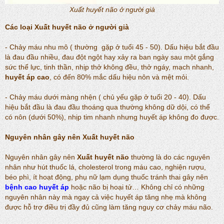
Xuất huyết não ở người già
Các loại
Xuất huyết não
ở người già
- Chảy máu nhu mô ( thường gặp ở tuổi 45 - 50). Dấu hiệu bắt đầu
là đau đầu nhiều, đau đột ngột hay xảy ra ban ngày sau một gắng
sức thể lực, tinh thần, nhịp thở không đều, thở ngáy, mạch nhanh,
huyết áp cao
, có đến 80% mắc dấu hiệu nôn và mệt mỏi.
- Chảy máu dưới màng nhện ( chủ yếu gặp ở tuổi 20 - 40). Dấu
hiệu bắt đầu là đau đầu thoáng qua thường không dữ dội, có thể
có nôn (dưới 50%), nhịp tim nhanh nhưng huyết áp không đo được.
Nguyên nhân gây nên
Xuất huyết não
Nguyên nhân gây nên
Xuất huyết não
thường là do các nguyên
nhân như hút thuốc lá, cholesterol trong máu cao, nghiện rượu,
béo phì, ít hoạt động, phụ nữ lạm dụng thuốc tránh thai gây nên
bệnh cao huyết áp
hoặc não bị hoại tử… Không chỉ có những
nguyên nhân này mà ngay cả việc huyết áp tăng nhẹ mà không
được hỗ trợ điều trị đầy đủ cũng làm tăng nguy cơ chảy máu não.