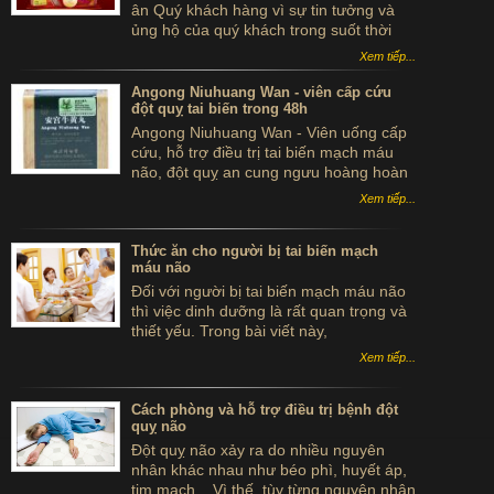
ân Quý khách hàng vì sự tin tưởng và
ủng hộ của quý khách trong suốt thời
gian qua.
Xem tiếp...
Angong Niuhuang Wan - viên cấp cứu
đột quỵ tai biến trong 48h
Angong Niuhuang Wan - Viên uống cấp
cứu, hỗ trợ điều trị tai biến mạch máu
não, đột quỵ an cung ngưu hoàng hoàn
hộp gỗ màu xanh bắc kinh đồng nhân
Xem tiếp...
đường
Thức ăn cho người bị tai biến mạch
máu não
Đối với người bị tai biến mạch máu não
thì việc dinh dưỡng là rất quan trọng và
thiết yếu. Trong bài viết này,
ancungnguu.com sẽ giới thiệu đến bạn
Xem tiếp...
các loại thức ăn tốt cho người bị tai biến
mạch máu não mục đích là nâng cao
sức khỏe cho bệnh nhân bị tai biến.
Cách phòng và hỗ trợ điều trị bệnh đột
quỵ não
Đột quỵ não xảy ra do nhiều nguyên
nhân khác nhau như béo phì, huyết áp,
tim mạch... Vì thế, tùy từng nguyên nhân