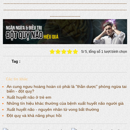
-------------------------------------------------------------------------------------
-------------------------------------------------------------------------------------
---------------------
5
/
5
, tổng số
1
lượt bình chọn
Tag :
Các tin khác
An cung ngưu hoàng hoàn có phải là "thần dược" phòng ngừa tai
biến - đột quỵ?
Xuất huyết não ở trẻ em
Những tín hiệu khác thường của bệnh xuất huyết não người già
Xuất huyết não - nguyên nhân tử vong bất thường
Đột quỵ và khả năng phục hồi