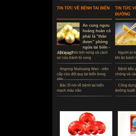
TIN TỨC VỀ BỆNH TAI BIẾN
TIN TỨC V
ĐƯỜNG
An cung ngưu
hoàng hoàn có
phải là "thần
dược" phòng
ngừa tai biến -
đột quỵ?
Đột quỵ khi trời nóng và cách
Người bị t
sơ cứu tránh tử vong
khi ăn bánh 
Angong Niuhuang Wan - viên
Bệnh tiểu 
cấp cứu đột quỵ tai biến trong
chứng và cá
48h
Bác Sĩ nói về bệnh tai biến
Công dụng h
mạch máu não
đường tuyệt 