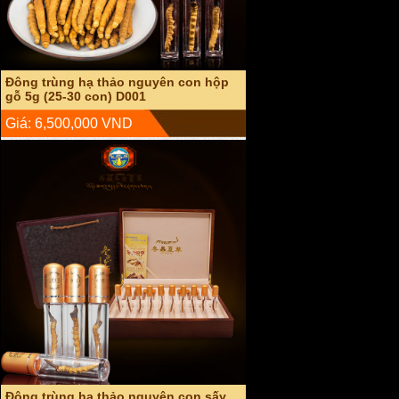
Đông trùng hạ thảo nguyên con sấy
khô hộp gỗ 20g D003
Giá: 22,000,000 VND