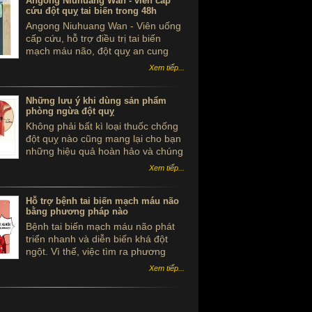
Angong Niuhuang Wan - viên cấp
cứu đột quỵ tai biến trong 48h
Angong Niuhuang Wan - Viên uống
cấp cứu, hỗ trợ điều trị tai biến
mạch máu não, đột quỵ an cung
ngưu hoàng hoàn hộp gỗ màu xanh
Xem tiếp...
bắc kinh đồng nhân đường
Những lưu ý khi dùng sản phẩm
phòng ngừa đột quỵ
Không phải bất kì loại thuốc chống
đột quỵ nào cũng mang lại cho bạn
những hiệu quả hoàn hảo và chúng
hoàn toàn không phải là những "
Xem tiếp...
tiên dược" để giúp bạn thoát khỏi
căn bệnh quái ác đó. Dưới đây là
những lưu ý khi dùng thuốc chống
Hỗ trợ bệnh tai biến mạch máu não
bằng phương pháp nào
đột quỵ mà bạn cần tham khảo để
sử dụng tốt hơn.
Bệnh tai biến mạch máu não phát
triển nhanh và diễn biến khá đột
ngột. Vì thế, việc tìm ra phương
pháp hỗ trợ chữa bệnh tai biến
Xem tiếp...
mạch máu não kịp thời và hiệu quả
sẽ giúp bệnh nhân thoát khỏi " lưỡi
hái tử thần" do căn bệnh này mang