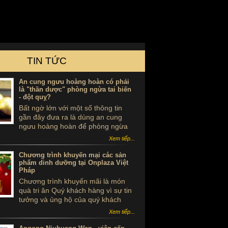
TIN TỨC
An cung ngưu hoàng hoàn có phải
là "thần dược" phòng ngừa tai biến
- đột quỵ?
Bất ngờ lớn với một số thông tin
gần đây đưa ra là dùng an cung
ngưu hoàng hoàn để phòng ngừa
tai biến - đột quỵ là ...tự sát. Thực
Xem tiếp...
hư sản phẩm này ra sao, có thể
dùng để phòng tai biến - đột quỵ
Chương trình khuyến mại các sản
không?
phẩm dinh dưỡng tại Onplaza Việt
Pháp
Chương trình khuyến mãi là món
quà tri ân Quý khách hàng vì sự tin
tưởng và ủng hộ của quý khách
trong suốt thời gian qua.
Xem tiếp...