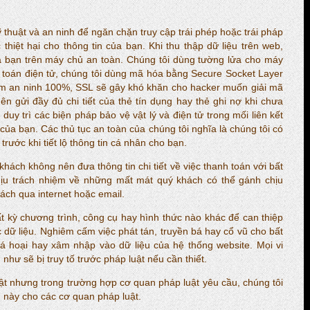
 thuật và an ninh để ngăn chặn truy cập trái phép hoặc trái pháp
thiệt hại cho thông tin của bạn. Khi thu thập dữ liệu trên web,
của bạn trên máy chủ an toàn. Chúng tôi dùng tường lửa cho máy
anh toán điện tử, chúng tôi dùng mã hóa bằng Secure Socket Layer
ảm an ninh 100%, SSL sẽ gây khó khăn cho hacker muốn giải mã
n gửi đầy đủ chi tiết của thẻ tín dụng hay thẻ ghi nợ khi chưa
uy trì các biện pháp bảo vệ vật lý và điện tử trong mối liên kết
in của bạn. Các thủ tục an toàn của chúng tôi nghĩa là chúng tôi có
trước khi tiết lộ thông tin cá nhân cho bạn.
hách không nên đưa thông tin chi tiết về việc thanh toán với bất
chịu trách nhiệm về những mất mát quý khách có thể gánh chịu
hách qua internet hoặc email.
t kỳ chương trình, công cụ hay hình thức nào khác để can thiệp
c dữ liệu. Nghiêm cấm việc phát tán, truyền bá hay cổ vũ cho bất
á hoại hay xâm nhập vào dữ liệu của hệ thống website. Mọi vi
như sẽ bị truy tố trước pháp luật nếu cần thiết.
ật nhưng trong trường hợp cơ quan pháp luật yêu cầu, chúng tôi
 này cho các cơ quan pháp luật.