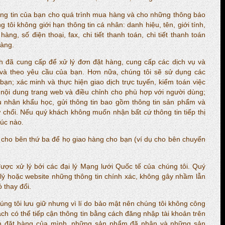
thông tin của bạn cho quá trình mua hàng và cho những thông báo
 tôi không giới hạn thông tin cá nhân: danh hiệu, tên, giới tính,
 hàng, số điện thoại, fax, chi tiết thanh toán, chi tiết thanh toán
hàng.
h đã cung cấp để xử lý đơn đặt hàng, cung cấp các dịch vụ và
 và theo yêu cầu của bạn. Hơn nữa, chúng tôi sẽ sử dụng các
 bạn; xác minh và thực hiện giao dịch trực tuyến, kiểm toán việc
và nội dung trang web và điều chỉnh cho phù hợp với người dùng;
 nhân khẩu học, gửi thông tin bao gồm thông tin sản phẩm và
 chối. Nếu quý khách không muốn nhận bất cứ thông tin tiếp thị
lúc nào.
ỉ cho bên thứ ba để họ giao hàng cho bạn (ví dụ cho bên chuyển
ược xử lý bởi các đại lý Mạng lưới Quốc tế của chúng tôi. Quý
 lý hoặc website những thông tin chính xác, không gây nhầm lẫn
 thay đổi.
úng tôi lưu giữ nhưng vì lí do bảo mật nên chúng tôi không công
ách có thể tiếp cận thông tin bằng cách đăng nhập tài khoản trên
 đơn đặt hàng của mình, những sản phẩm đã nhận và những sản