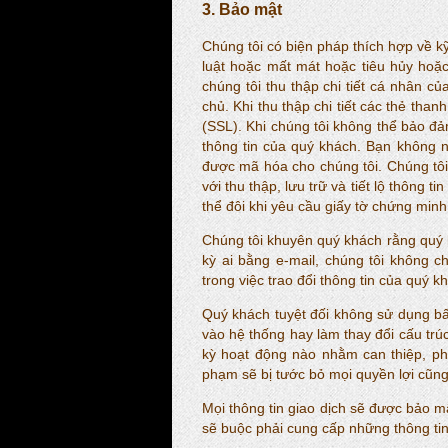
3. Bảo mật
Chúng tôi có biện pháp thích hợp về kỹ
luật hoặc mất mát hoặc tiêu hủy hoặc 
chúng tôi thu thập chi tiết cá nhân 
chủ. Khi thu thập chi tiết các thẻ th
(SSL). Khi chúng tôi không thể bảo đ
thông tin của quý khách. Bạn không nê
được mã hóa cho chúng tôi. Chúng tôi d
với thu thập, lưu trữ và tiết lộ thông t
thể đôi khi yêu cầu giấy tờ chứng minh 
Chúng tôi khuyên quý khách rằng quý k
kỳ ai bằng e-mail, chúng tôi không 
trong việc trao đổi thông tin của quý k
Quý khách tuyệt đối không sử dụng bấ
vào hệ thống hay làm thay đổi cấu trú
kỳ hoạt động nào nhằm can thiệp, ph
phạm sẽ bị tước bỏ mọi quyền lợi cũng 
Mọi thông tin giao dịch sẽ được bảo m
sẽ buộc phải cung cấp những thông tin