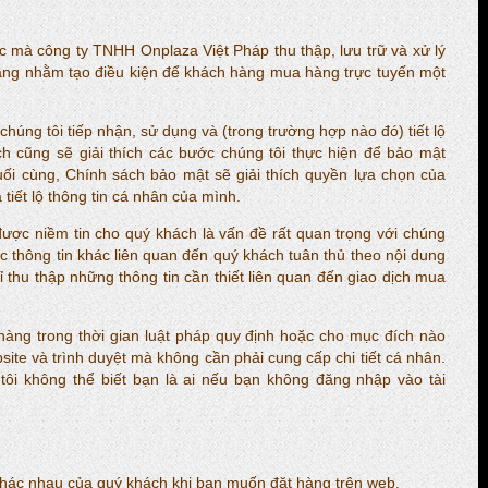
 mà công ty TNHH Onplaza Việt Pháp thu thập, lưu trữ và xử lý
hàng nhằm tạo điều kiện để khách hàng mua hàng trực tuyến một
chúng tôi tiếp nhận, sử dụng và (trong trường hợp nào đó) tiết lộ
h cũng sẽ giải thích các bước chúng tôi thực hiện để bảo mật
ối cùng, Chính sách bảo mật sẽ giải thích quyền lựa chọn của
 tiết lộ thông tin cá nhân của mình.
ược niềm tin cho quý khách là vấn đề rất quan trọng với chúng
các thông tin khác liên quan đến quý khách tuân thủ theo nội dung
 thu thập những thông tin cần thiết liên quan đến giao dịch mua
 hàng trong thời gian luật pháp quy định hoặc cho mục đích nào
site và trình duyệt mà không cần phải cung cấp chi tiết cá nhân.
ôi không thể biết bạn là ai nếu bạn không đăng nhập vào tài
 khác nhau của quý khách khi bạn muốn đặt hàng trên web.