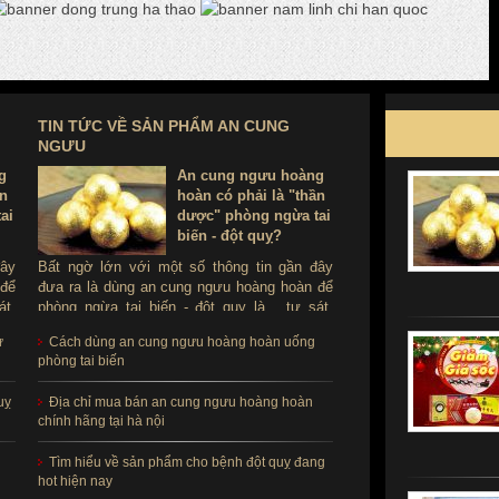
TIN TỨC VỀ SẢN PHẨM AN CUNG
NGƯU
g
An cung ngưu hoàng
ần
hoàn có phải là "thần
ai
dược" phòng ngừa tai
biến - đột quỵ?
đây
Bất ngờ lớn với một số thông tin gần đây
 để
đưa ra là dùng an cung ngưu hoàng hoàn để
át.
phòng ngừa tai biến - đột quỵ là ...tự sát.
ùng
Thực hư sản phẩm này ra sao, có thể dùng
ử
Cách dùng an cung ngưu hoàng hoàn uống
để phòng tai biến - đột quỵ không?
phòng tai biến
uỵ
Địa chỉ mua bán an cung ngưu hoàng hoàn
chính hãng tại hà nội
Tìm hiểu về sản phẩm cho bệnh đột quỵ đang
hot hiện nay