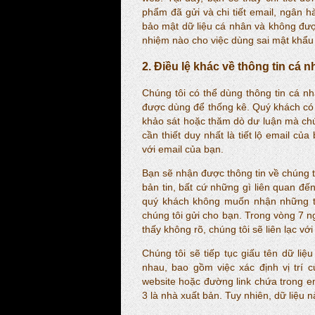
phẩm đã gửi và chi tiết email, ngân 
bảo mật dữ liệu cá nhân và không được
nhiệm nào cho việc dùng sai mật khẩu 
2. Điều lệ khác về thông tin cá 
Chúng tôi có thể dùng thông tin cá nh
được dùng để thống kê. Quý khách có t
khảo sát hoặc thăm dò dư luận mà chú
cần thiết duy nhất là tiết lộ email c
với email của bạn.
Bạn sẽ nhận được thông tin về chúng t
bản tin, bất cứ những gì liên quan đ
quý khách không muốn nhận những thôn
chúng tôi gửi cho bạn. Trong vòng 7 n
thấy không rõ, chúng tôi sẽ liên lạc với
Chúng tôi sẽ tiếp tục giấu tên dữ li
nhau, bao gồm việc xác định vị trí
website hoặc đường link chứa trong e
3 là nhà xuất bản. Tuy nhiên, dữ liệu