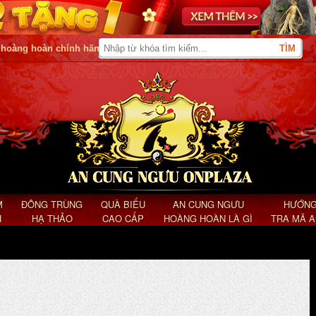
 hoàng hoàn chính hãng
M
ĐÔNG TRÙNG
QUÀ BIẾU
AN CUNG NGƯU
HƯỚNG
H
HẠ THẢO
CAO CẤP
HOÀNG HOÀN LÀ GÌ
TRA MÃ 