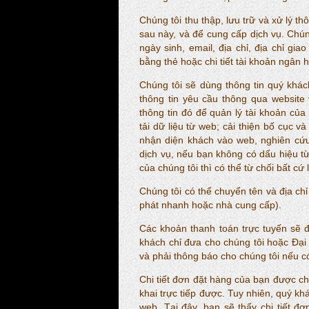
Chúng tôi thu thập, lưu trữ và xử lý 
sau này, và để cung cấp dịch vụ. Chúng
ngày sinh, email, địa chỉ, địa chỉ giao
bằng thẻ hoặc chi tiết tài khoản ngân 
Chúng tôi sẽ dùng thông tin quý khác
thông tin yêu cầu thông qua website
thông tin đó để quản lý tài khoản của
tải dữ liệu từ web; cải thiện bố cục 
nhận diện khách vào web, nghiên cứu
dịch vụ, nếu bạn không có dấu hiệu từ
của chúng tôi thì có thể từ chối bất cứ 
Chúng tôi có thể chuyển tên và địa ch
phát nhanh hoặc nhà cung cấp).
Các khoản thanh toán trực tuyến sẽ đ
khách chỉ đưa cho chúng tôi hoặc Đại
và phải thông báo cho chúng tôi nếu có
Chi tiết đơn đặt hàng của bạn được ch
khai trực tiếp được. Tuy nhiên, quý kh
web. Tại đây, bạn sẽ thấy chi tiết