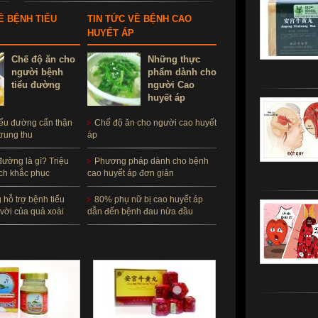
Ề BỆNH TIỂU
TIN TỨC VỀ BỆNH CAO
HUYẾT ÁP
Chế độ ăn cho
Những thực
người bệnh
phẩm dành cho
tiểu đường
người Cao
huyết áp
iểu đường cẩn thận
Chế độ ăn cho người cao huyết
trung thu
áp
đường là gì? Triệu
Phương pháp dành cho bệnh
ch khắc phục
cao huyết áp đơn giản
ỗ trợ bệnh tiểu
80% phụ nữ bị cao huyết áp
vời của quả xoài
dẫn đến bệnh đau nửa đầu