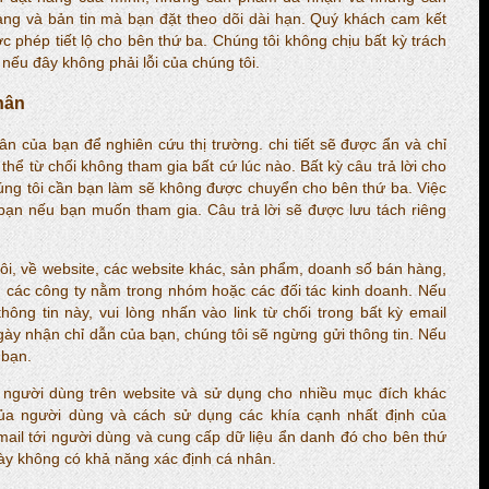
hàng và bản tin mà bạn đặt theo dõi dài hạn. Quý khách cam kết
 phép tiết lộ cho bên thứ ba. Chúng tôi không chịu bất kỳ trách
nếu đây không phải lỗi của chúng tôi.
nhân
ân của bạn để nghiên cứu thị trường. chi tiết sẽ được ẩn và chỉ
hể từ chối không tham gia bất cứ lúc nào. Bất kỳ câu trả lời cho
ng tôi cần bạn làm sẽ không được chuyển cho bên thứ ba. Việc
ủa bạn nếu bạn muốn tham gia. Câu trả lời sẽ được lưu tách riêng
ôi, về website, các website khác, sản phẩm, doanh số bán hàng,
ến các công ty nằm trong nhóm hoặc các đối tác kinh doanh. Nếu
g tin này, vui lòng nhấn vào link từ chối trong bất kỳ email
gày nhận chỉ dẫn của bạn, chúng tôi sẽ ngừng gửi thông tin. Nếu
 bạn.
ệu người dùng trên website và sử dụng cho nhiều mục đích khác
 của người dùng và cách sử dụng các khía cạnh nhất định của
mail tới người dùng và cung cấp dữ liệu ẩn danh đó cho bên thứ
 này không có khả năng xác định cá nhân.