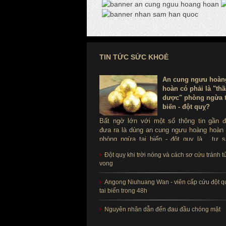
TIN TỨC SỨC KHOẺ
An cung ngưu hoàn
hoàn có phải là "th
dược" phòng ngừa t
biến - đột quỵ?
Bất ngờ lớn với một số thông tin gần 
đưa ra là dùng an cung ngưu hoàng hoàn
phòng ngừa tai biến - đột quỵ là ...tự s
Thực hư sản phẩm này ra sao, có thể d
Đột quỵ khi trời nóng và cách sơ cứu tránh t
để phòng tai biến - đột quỵ không?
vong
Angong Niuhuang Wan - viên cấp cứu đột q
tai biến trong 48h
Nguyên nhân dẫn đến đau đầu chóng mặt