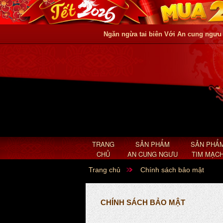
Ngăn ngừa tai biên Với An cung ngưu
TRANG
SẢN PHẨM
SẢN PHẨ
CHỦ
AN CUNG NGƯU
TIM MẠC
Trang chủ
Chính sách bảo mật
CHÍNH SÁCH BẢO MẬT