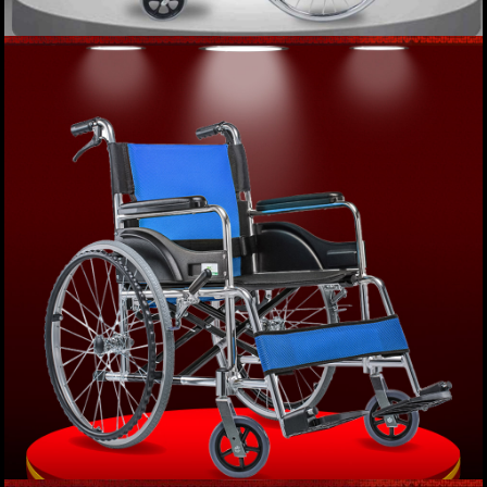
Xe lăn tay khung gấp phục hồi chức năng cao
cấp COFOE-JRWD301 TM006
Giá: 3,500,000 VND
XEM NGAY