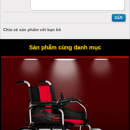
ít phải dùng sức.
Đệm ngồi sử dụng chất liệu da pu cao cấp rất mềm mại,
không đau, không sốc khi ngồi.
Bảng điều khiển 6 nấc cao thấp linh hoạt với sức, chiều cao
người tập.
Chia sẻ sản phẩm với bạn bè
Thiết kế tay vịn vo tròn, có hoa văn tạo đồ sần khi năm
không bị trơn, tuột.
Khung xe cố định chắc chắn giúp người tập yên tập khi di
Sản phẩm cùng danh mục
chuyển.
Tựa lưng có độ đàn hồi tốt, tạo cảm giác thoải mái cho
người tập.
Giỏ đựng tiện dụng dễ dàng di chuyển tại nhiều vị trí quanh
xe để đựng đồ.
Sửu dụng khung tập đi có bánh xe loại cao cấp cho người
khuyết tập TM040
chắc chắn sẽ giúp người khuyết tật, người gặp
khó khăn trong vận động, di chuyển cảm thấy thoải mái, tiện lợi
hơn trong tập luyện và sinh hoạt.
Đặc biệt, giảm gánh nặng cho người thân, gia đình khi có khung
tập di có bánh xe trong nhà, không những người khuyết tật mà