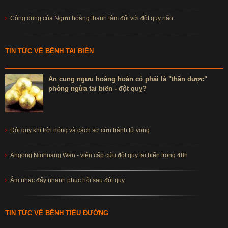
Công dụng của Ngưu hoàng thanh tâm đối với đột quỵ não
TIN TỨC VỀ BỆNH TAI BIẾN
An cung ngưu hoàng hoàn có phải là "thần dược"
phòng ngừa tai biến - đột quỵ?
Đột quỵ khi trời nóng và cách sơ cứu tránh tử vong
Angong Niuhuang Wan - viên cấp cứu đột quỵ tai biến trong 48h
Âm nhạc đẩy nhanh phục hồi sau đột quỵ
TIN TỨC VỀ BỆNH TIỂU ĐƯỜNG