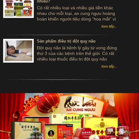
nhiêu?
Có rất nhiều loại và nhiều giá tiền khác
nhau cho mỗi loại, an cung ngưu hoàng
hoàn khiến người tiêu dùng “hoa mắt” vì
không biết đâu mới là giá tốt cho sản
Xem tiếp...
phẩm chính hãng thực sự. Điều đó đòi
hỏi khách hàng phải khá cẩn thận khi
chọn lựa sản phẩm.
Sản phẩm điều trị đột quỵ não
Đột quỵ não là bệnh lý gây tử vong đứng
thứ 3 của các bệnh trên thế giới. Có rất
nhiều loại thuốc điều trị đột quỵ não
Đông y đang được dùng trong việc chữa
Xem tiếp...
căn bệnh này hiện nay.