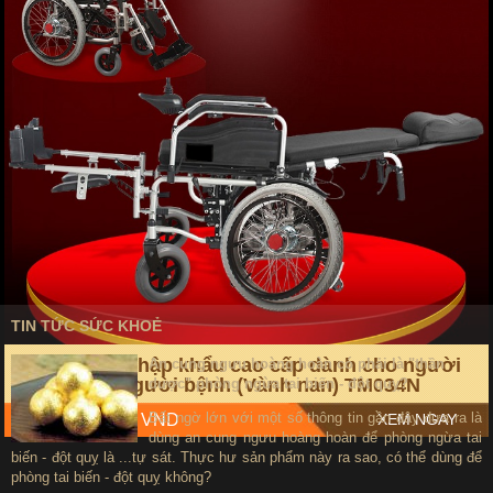
TIN TỨC SỨC KHOẺ
Xe lăn điện nhập khẩu cao cấp dành cho người
An cung ngưu hoàng hoàn có phải là "thần
khuyết tật, người bệnh (Vành nan) TM034N
dược" phòng ngừa tai biến - đột quỵ?
Bất ngờ lớn với một số thông tin gần đây đưa ra là
Giá: 16,000,000 VND
XEM NGAY
dùng an cung ngưu hoàng hoàn để phòng ngừa tai
biến - đột quỵ là ...tự sát. Thực hư sản phẩm này ra sao, có thể dùng để
phòng tai biến - đột quỵ không?