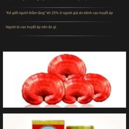
“Kẻ giết người thầm lặng” tới 25% ở người già do bệnh cao huyết áp
Người bị cao huyết áp nên ăn gì