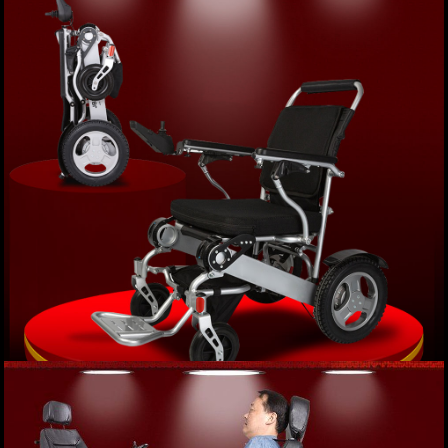
Xe lăn điện gấp ngả phục hồi chức năng đặc biệt
cao cấp (vành nan) TM036N
Giá: 18,500,000 VND
XEM NGAY
Xe lăn điện gấp thông minh JBH-D09 định vị
GPS cao cấp TM011