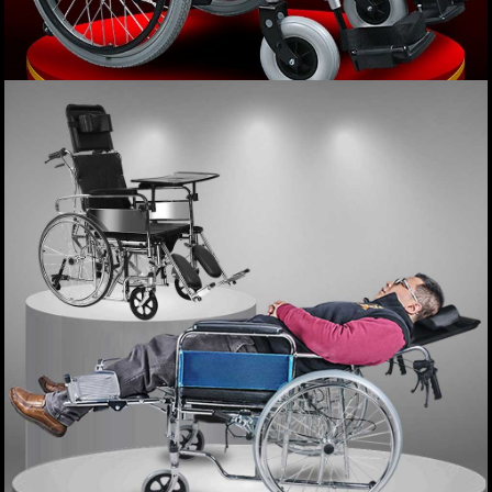
Xe lăn điện phục hồi chức năng COFOE-
JRWD301 TM005
0
/
5
, tổng số
0
lượt bình chọn
Giá: 9,900,000 VND
XEM NGAY
Tag :
Xe lăn y tế
,