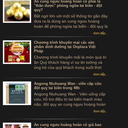
An cung ngưu hoàng hoàn có phải là
"thần dược" phòng ngừa tai biến - đột
quỵ?
Bất ngờ lớn với một số thông tin gần đây
đưa ra là dùng an cung ngưu hoàng
hoàn để phòng ngừa tai biến - đột quỵ là
...tự sát. Thực hư sản phẩm này ra sao,
Xem tiếp...
có thể dùng để phòng tai biến - đột quỵ
không?
Chương trình khuyến mại các sản
phẩm dinh dưỡng tại Onplaza Việt
Pháp
Chương trình khuyến mãi là món quà tri
ân Quý khách hàng vì sự tin tưởng và
ủng hộ của quý khách trong suốt thời
gian qua.
Xem tiếp...
Angong Niuhuang Wan - viên cấp cứu
đột quỵ tai biến trong 48h
Angong Niuhuang Wan - Viên uống cấp
cứu, hỗ trợ điều trị tai biến mạch máu
não, đột quỵ an cung ngưu hoàng hoàn
hộp gỗ màu xanh bắc kinh đồng nhân
Xem tiếp...
đường
An cung ngưu hoàng hoàn có giá bao