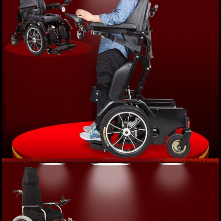
Giá: 38,000,000 VND
XEM NGAY
Xe lăn điện phục hồi chức năng cao cấp JBH-
HHD-01 TM012
Giá: 82,000,000 VND
XEM NGAY