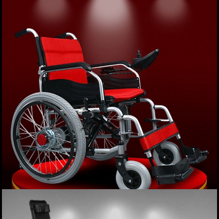
Xe lăn tay cải tiến nhập khẩu nguyên chiếc
TM044
Giá: 4,200,000 VND
XEM NGAY
Xe lăn điện phục hồi chức năng COFOE-