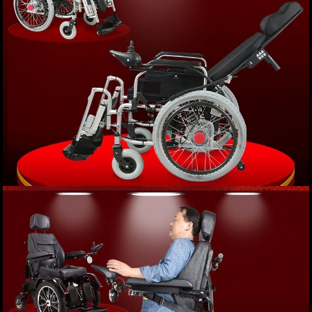
0
/
5
, tổng số
0
lượt bình chọn
Tag :
,
Xe lăn điện gấp ngả phục hồi chức năng đặc biệt
cao cấp (vành nan) TM036N
Giá: 18,500,000 VND
XEM NGAY