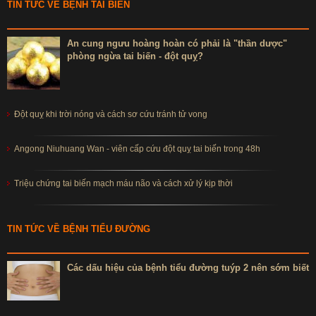
TIN TỨC VỀ BỆNH TAI BIẾN
An cung ngưu hoàng hoàn có phải là "thần dược"
phòng ngừa tai biến - đột quỵ?
Đột quỵ khi trời nóng và cách sơ cứu tránh tử vong
Angong Niuhuang Wan - viên cấp cứu đột quỵ tai biến trong 48h
Triệu chứng tai biến mạch máu não và cách xử lý kịp thời
TIN TỨC VỀ BỆNH TIỂU ĐƯỜNG
Các dấu hiệu của bệnh tiểu đường tuýp 2 nên sớm biết