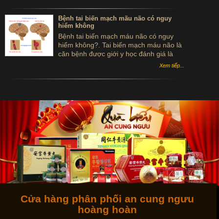
an tâm sản phẩm chính hãng
Bệnh tai biến mạch mãu não có nguy
hiểm không
Bệnh tai biến mạch máu não có nguy
hiểm không?. Tai biến mạch máu não là
căn bệnh được giới y học đánh giá là
căn bệnh " sát thủ" đối với những người
Xem tiếp...
mắc phải căn bệnh này.
Cửa hàng phân phối an cung ngưu
hoàng hoàn