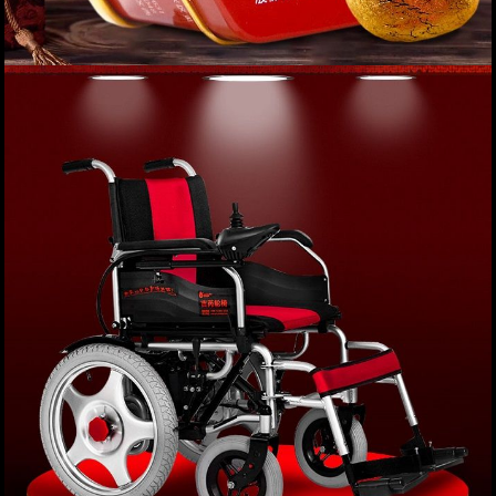
Thông số kỹ thuật:
An cung ngưu hoàng hoàn hộp thiếc màu đỏ loại
thượng hạng A016
Giá: 0 VND
XEM NGAY
Một số hình ảnh chi tiết của sản phẩm: