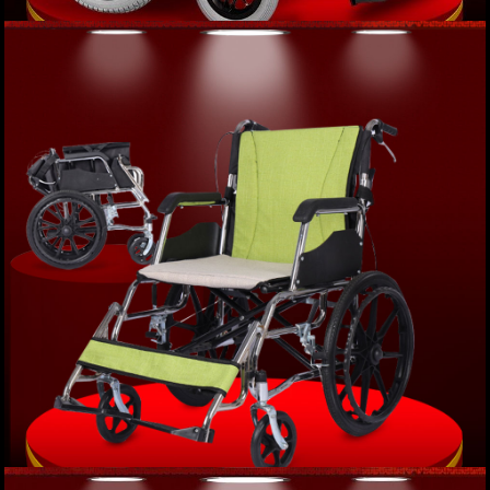
Xe lăn điện ngả gập phục hồi chức năng JERRY
MEDICAL-1801 cao cấp TM004
XEM NGAY