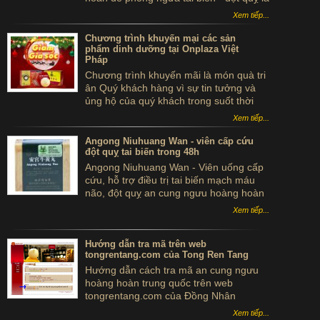
...tự sát. Thực hư sản phẩm này ra sao,
Xem tiếp...
có thể dùng để phòng tai biến - đột quỵ
không?
Chương trình khuyến mại các sản
phẩm dinh dưỡng tại Onplaza Việt
Pháp
Chương trình khuyến mãi là món quà tri
ân Quý khách hàng vì sự tin tưởng và
ủng hộ của quý khách trong suốt thời
gian qua.
Xem tiếp...
Angong Niuhuang Wan - viên cấp cứu
đột quỵ tai biến trong 48h
Angong Niuhuang Wan - Viên uống cấp
cứu, hỗ trợ điều trị tai biến mạch máu
não, đột quỵ an cung ngưu hoàng hoàn
hộp gỗ màu xanh bắc kinh đồng nhân
Xem tiếp...
đường
Hướng dẫn tra mã trên web
tongrentang.com của Tong Ren Tang
Hướng dẫn cách tra mã an cung ngưu
hoàng hoàn trung quốc trên web
tongrentang.com của Đồng Nhân
Đường giúp bạn tra hàng thật giả giúp
Xem tiếp...