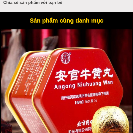
Chia sẻ sản phẩm với bạn bè
- Giúp người dùng đo lượng đường trong máu chỉ trong vòng 5s
cho kết quả chính xác và tiết kiệm thời gian.
Sản phẩm cùng danh mục
- Máy chỉ cần một lượng máu nhỏ từ đầu ngòn tay hoặc lòng bàn
tay, không gây đau hay ảnh hưởng đến sức khỏe.
- Máy tự động lưu lại kết quả của lần đo trước để người dùng tiện
theo dõi.
- Máy có tín hiệu báo lỗi khi que thử quá hạn hay đã qua sử dụng
để đảm bảo cho kết quả chính xác.
- Khi que hết hạn khách hàng có thể mua que khác ở các địa
điểm bán máy.
Máy đo đường huyết HGM-112
hoàn toàn phù hợp khi dùng
trong gia đình, trường học, bệnh viện…cho mọi đối tượng sử dụng.
Chiếc máy thông minh này như sản phẩm bảo vệ sức khỏe, giúp
bạn và những người thân yêu kiểm soát được lượng đường trong
máu từ đó điều chỉnh cuộc sống khoa học hơn.