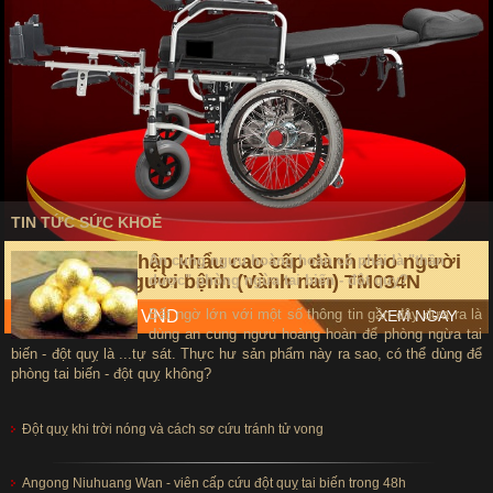
TIN TỨC SỨC KHOẺ
Xe lăn điện nhập khẩu cao cấp dành cho người
An cung ngưu hoàng hoàn có phải là "thần
khuyết tật, người bệnh (Vành nan) TM034N
dược" phòng ngừa tai biến - đột quỵ?
Bất ngờ lớn với một số thông tin gần đây đưa ra là
Giá: 16,000,000 VND
XEM NGAY
dùng an cung ngưu hoàng hoàn để phòng ngừa tai
biến - đột quỵ là ...tự sát. Thực hư sản phẩm này ra sao, có thể dùng để
phòng tai biến - đột quỵ không?
Đột quỵ khi trời nóng và cách sơ cứu tránh tử vong
Angong Niuhuang Wan - viên cấp cứu đột quỵ tai biến trong 48h