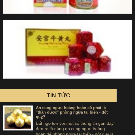
TIN TỨC
An cung ngưu hoàng hoàn có phải là
"thần dược" phòng ngừa tai biến - đột
quỵ?
Bất ngờ lớn với một số thông tin gần đây
đưa ra là dùng an cung ngưu hoàng
hoàn để phòng ngừa tai biến - đột quỵ là