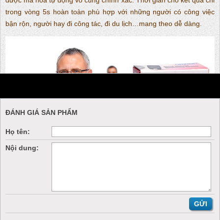
được mã hóa tự động vô cùng chính xác. Thời gian cho kết quả chỉ
trong vòng 5s hoàn toàn phù hợp với những người có công việc
bận rộn, người hay đi công tác, đi du lịch…mang theo dễ dàng.
ĐÁNH GIÁ SẢN PHẨM
Họ tên:
Nội dung:
Đặc điểm nổi bật của Máy đo đường huyết HGM-112
-
Phần que thử được mã hóa tự động, giúp loại bỏ các lỗi mã hóa
sai