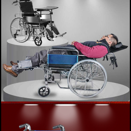
JRWD301 TM005
Giá: 9,900,000 VND
XEM NGAY
Xe lăn tay khung gấp phục hồi chức năng cao
cấp COFOE-JRWD301 TM006
Giá: 3,500,000 VND
XEM NGAY