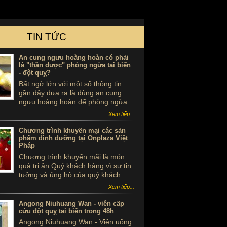
TIN TỨC
An cung ngưu hoàng hoàn có phải
là "thần dược" phòng ngừa tai biến
- đột quỵ?
Bất ngờ lớn với một số thông tin
gần đây đưa ra là dùng an cung
ngưu hoàng hoàn để phòng ngừa
tai biến - đột quỵ là ...tự sát. Thực
Xem tiếp...
hư sản phẩm này ra sao, có thể
dùng để phòng tai biến - đột quỵ
Chương trình khuyến mại các sản
không?
phẩm dinh dưỡng tại Onplaza Việt
Pháp
Chương trình khuyến mãi là món
quà tri ân Quý khách hàng vì sự tin
tưởng và ủng hộ của quý khách
trong suốt thời gian qua.
Xem tiếp...
Angong Niuhuang Wan - viên cấp
cứu đột quỵ tai biến trong 48h
Angong Niuhuang Wan - Viên uống