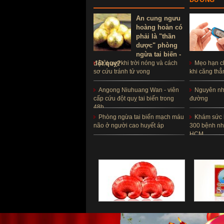
An cung ngưu
hoàng hoàn có
phải là "thần
dược" phòng
ngừa tai biến -
đột quỵ?
Đột quỵ khi trời nóng và cách
Mẹo hạn c
sơ cứu tránh tử vong
khi căng thẳ
Angong Niuhuang Wan - viên
Nguyên nhâ
cấp cứu đột quỵ tai biến trong
đường
48h
Phòng ngừa tai biến mạch máu
Khám sức 
não ở người cao huyết áp
300 bệnh nh
HCM