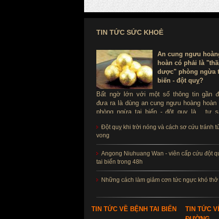
TIN TỨC SỨC KHOẺ
An cung ngưu hoàn
hoàn có phải là "th
dược" phòng ngừa t
biến - đột quỵ?
Bất ngờ lớn với một số thông tin gần 
đưa ra là dùng an cung ngưu hoàng hoàn
phòng ngừa tai biến - đột quỵ là ...tự s
Thực hư sản phẩm này ra sao, có thể d
Đột quỵ khi trời nóng và cách sơ cứu tránh t
để phòng tai biến - đột quỵ không?
vong
Angong Niuhuang Wan - viên cấp cứu đột q
tai biến trong 48h
Những cách làm giảm cơn tức ngực khó thở
TIN TỨC VỀ BỆNH TAI BIẾN
TIN TỨC V
ĐƯỜNG