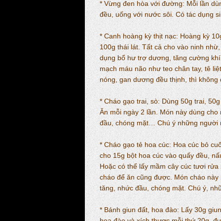
* Vừng đen hòa với đường: Mỗi lần dùn
đều, uống với nước sôi. Có tác dụng si
* Canh hoàng kỳ thịt nạc: Hoàng kỳ 10g
100g thái lát. Tất cả cho vào ninh nhừ,
dụng bổ hư trợ dương, tăng cường khí h
mạch máu não như teo chân tay, tê liệ
nóng, gan dương đều thịnh, thì không 
* Cháo gạo trai, sò: Dùng 50g trai, 50
Ăn mỗi ngày 2 lần. Món này dùng cho 
đầu, chóng mặt… Chú ý những người 
* Cháo gạo tẻ hoa cúc: Hoa cúc bỏ cuố
cho 15g bột hoa cúc vào quấy đều, nấu
Hoặc có thể lấy mầm cây cúc tươi rửa 
cháo để ăn cũng được. Món cháo này 
tăng, nhức đầu, chóng mặt. Chú ý, nh
* Bánh giun đất, hoa đào: Lấy 30g giun
hoa đào và xích thược mỗi thứ 20g, đ