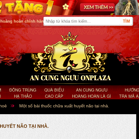
 hoàng hoàn chính hãng
M
ĐÔNG TRÙNG
QUÀ BIẾU
AN CUNG NGƯU
HƯỚNG
H
HẠ THẢO
CAO CẤP
HOÀNG HOÀN LÀ GÌ
TRA MÃ 
khoẻ
Một số bài thuốc chữa xuất huyết não tại nhà.
HUYẾT NÃO TẠI NHÀ.