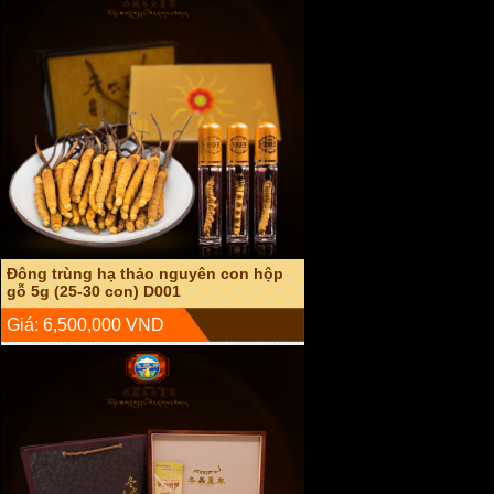
Đông trùng hạ thảo nguyên con sấy
khô hộp gỗ 20g D003
Giá: 22,000,000 VND