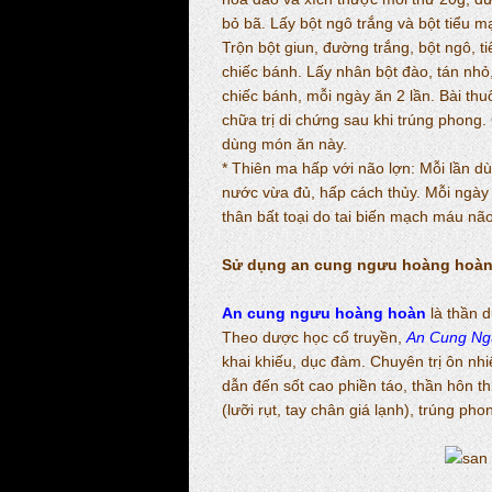
bỏ bã. Lấy bột ngô trắng và bột tiểu m
Trộn bột giun, đường trắng, bột ngô, 
chiếc bánh. Lấy nhân bột đào, tán nhỏ
chiếc bánh, mỗi ngày ăn 2 lần. Bài thu
chữa trị di chứng sau khi trúng phon
dùng món ăn này.
* Thiên ma hấp với não lợn: Mỗi lần d
nước vừa đủ, hấp cách thủy. Mỗi ngày
thân bất toại do tai biến mạch máu não
Sử dụng an cung ngưu hoàng hoà
An cung ngưu hoàng hoàn
là thần d
Theo dược học cổ truyền,
An Cung Ng
khai khiếu, dục đàm. Chuyên trị ôn nh
dẫn đến sốt cao phiền táo, thần hôn th
(lưỡi rụt, tay chân giá lạnh), trúng pho