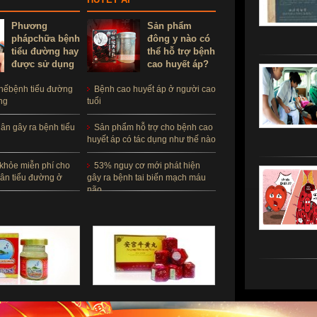
Phương
Sản phẩm
phápchữa bệnh
đông y nào có
tiểu đường hay
thể hỗ trợ bệnh
được sử dụng
cao huyết áp?
hếbệnh tiểu đường
Bệnh cao huyết áp ở người cao
ng
tuổi
n gây ra bệnh tiểu
Sản phẩm hỗ trợ cho bệnh cao
huyết áp có tác dụng như thế nào
khỏe miễn phí cho
53% nguy cơ mới phát hiện
ân tiểu đường ở
gây ra bệnh tai biến mạch máu
não