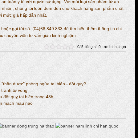
an toàn y tế với người sử dụng. Với mỗi loại sản phẩm từ an
uy nhiên, chúng tôi luôn đem đến cho khách hàng sản phẩm chất
i mức giá hấp dẫn nhất.
oặc gọi tới số: (04)66 849 833 để tìm hiểu thêm thông tin chi
ác chuyên viên tư vấn giàu kinh nghiệm.
0
/
5
, tổng số
0
lượt bình chọn
"thần dược" phòng ngừa tai biến - đột quỵ?
 tránh tử vong
đột quỵ tai biến trong 48h
iến mạch máu não