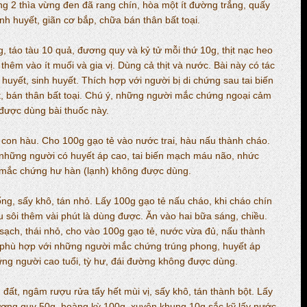
g 2 thìa vừng đen đã rang chín, hòa một ít đường trắng, quấy
nh huyết, giãn cơ bắp, chữa bán thân bất toại.
, táo tàu 10 quả, đương quy và kỷ tử mỗi thứ 10g, thịt nạc heo
 thêm vào ít muối và gia vị. Dùng cả thịt và nước. Bài này có tác
uyết, sinh huyết. Thích hợp với người bị di chứng sau tai biến
t, bán thân bất toại. Chú ý, những người mắc chứng ngoại cảm
được dùng bài thuốc này.
g con hàu. Cho 100g gạo tẻ vào nước trai, hàu nấu thành cháo.
những người có huyết áp cao, tai biến mạch máu não, nhức
mắc chứng hư hàn (lạnh) không được dùng.
ng, sấy khô, tán nhỏ. Lấy 100g gạo tẻ nấu cháo, khi cháo chín
 sôi thêm vài phút là dùng được. Ăn vào hai bữa sáng, chiều.
sạch, thái nhỏ, cho vào 100g gạo tẻ, nước vừa đủ, nấu thành
phù hợp với những người mắc chứng trúng phong, huyết áp
ững người cao tuổi, tỳ hư, đái đường không được dùng.
 đất, ngâm rượu rửa tẩy hết mùi vị, sấy khô, tán thành bột. Lấy
ương quy 50g, hoàng kỳ 100g, xuyên khung 10g sắc kỹ lấy nước,