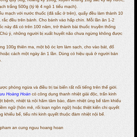
ạch trắng 500g (tỷ lệ 4 ngô 1 tiểu mạch).
tiểu mạch với nước thuốc (đã sắc ở trên), quấy đều làm thành 10
, rắc đều trên bánh. Cho bánh vào hấp chín. Mỗi lần ăn 1-2
ốc này đã có trên 100 năm, trở thành bài thuốc truyền thống
g. Chú ý, những người bị xuất huyết não chưa ngừng không được
ùng 100g thiên ma, một bộ óc lợn làm sạch, cho vào bát, đổ
 hoặc cách một ngày ăn 1 lần. Dùng có hiệu quả ở người bán
.
n
ược phòng ngừa và điều trị tai biến rất nổi tiếng trên thế giới.
ưu Hoàng Hoàn
có công dụng thanh nhiệt giải độc, trấn kinh
iệt bệnh, nhiệt tà nội hãm tâm bào, đàm nhiệt ủng bế tâm khiếu
iềm ngữ (hôn mê, rối loạn ngôn ngữ) hoặc thiệt kiển chi quyết
ng khiếu bế, tiểu nhi kinh quyết thuộc đàm nhiệt nội bế.