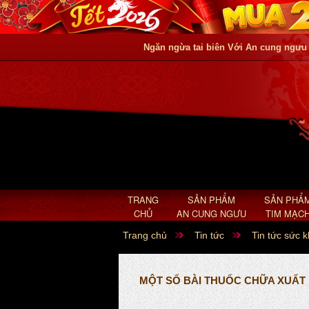
Ngăn ngừa tai biên Với An cung ngưu
TRANG
SẢN PHẨM
SẢN PHẨ
CHỦ
AN CUNG NGƯU
TIM MẠC
Trang chủ
Tin tức
Tin tức sức 
MỘT SỐ BÀI THUỐC CHỮA XUẤT 