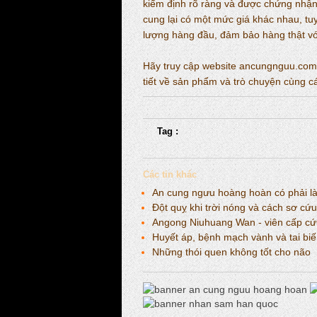
kiểm định rõ ràng và được chứng nhận 
cung lại có một mức giá khác nhau, t
lượng hàng đầu, đảm bảo hàng thật vớ
Hãy truy cập website ancungnguu.com h
tiết về sản phẩm và trò chuyện cùng c
Tag :
Các tin khác
An cung ngưu hoàng hoàn có phải là 
Đột quỵ khi trời nóng và cách sơ cứu
Angong Niuhuang Wan - viên cấp cứu 
Huyết áp, bệnh mạch vành và tai b
Những thói quen không tốt cho não