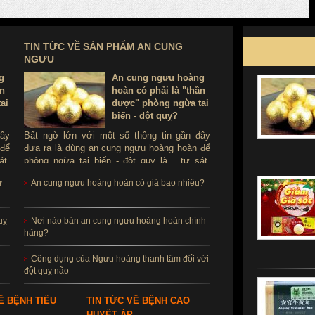
TIN TỨC VỀ SẢN PHẨM AN CUNG
NGƯU
g
An cung ngưu hoàng
ần
hoàn có phải là "thần
ai
dược" phòng ngừa tai
biến - đột quỵ?
đây
Bất ngờ lớn với một số thông tin gần đây
 để
đưa ra là dùng an cung ngưu hoàng hoàn để
át.
phòng ngừa tai biến - đột quỵ là ...tự sát.
ùng
Thực hư sản phẩm này ra sao, có thể dùng
ử
An cung ngưu hoàng hoàn có giá bao nhiêu?
để phòng tai biến - đột quỵ không?
uỵ
Nơi nào bán an cung ngưu hoàng hoàn chính
hãng?
Công dụng của Ngưu hoàng thanh tâm đối với
đột quỵ não
Ề BỆNH TIỂU
TIN TỨC VỀ BỆNH CAO
HUYẾT ÁP