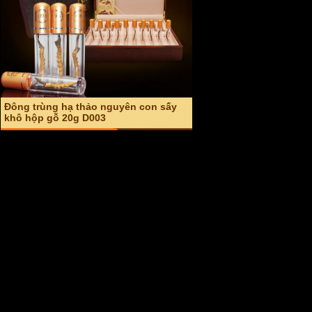
An cung ngưu hoàng hoàn hàn quốc
hộp đỏ (Vũ hoàng thanh tâm) A004
Giá: 2,600,000 VND