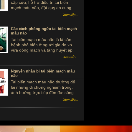
cấp cứu, hỗ trợ điều trị tai biến
mạch máu não, đột quỵ an cung
ngưu hoàng hoàn hộp gỗ màu xanh
Xem tiếp...
bắc kinh đồng nhân đường
Các cách phòng ngừa tai biến mạch
máu não
Tai biến mạch máu não là là căn
bệnh phổ biến ở người già do xơ
vữa động mạch và tăng huyết áp.
Nếu biết cách phòng ngừa tai biến
Xem tiếp...
tai biến mạch máu não sẽ giảm
được những rủi ro đáng tiếc cho
bệnh nhân.
Nguyên nhân bị tai biến mạch máu
não
Tai biến mạch máu não thường để
lại những di chứng nghiêm trọng,
ảnh hưởng trực tiếp đến đời sống
tinh thần và sức khỏe của con
Xem tiếp...
người. Có rất nhiều yếu tố, nguyên
nhân bị tai biến mạch máu não mà
những người bệnh đang mắc phải
căn bệnh này nên tìm hiểu.