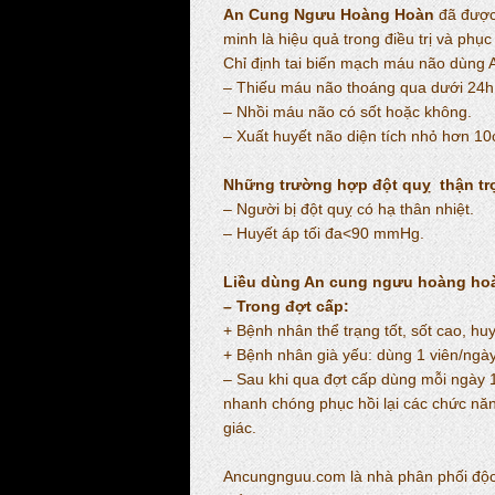
An Cung Ngưu Hoàng Hoàn
đã được
minh là hiệu quả trong điều trị và phụ
Chỉ định tai biến mạch máu não dùn
– Thiếu máu não thoáng qua dưới 24h
– Nhồi máu não có sốt hoặc không.
– Xuất huyết não diện tích nhỏ hơn 1
Những trường hợp đột quỵ thận t
– Người bị đột quỵ có hạ thân nhiệt.
– Huyết áp tối đa<90 mmHg.
Liều dùng An cung ngưu hoàng ho
– Trong đợt cấp:
+ Bệnh nhân thể trạng tốt, sốt cao, hu
+ Bệnh nhân già yếu: dùng 1 viên/ngày
– Sau khi qua đợt cấp dùng mỗi ngày 
nhanh chóng phục hồi lại các chức nă
giác.
Ancungnguu.com là nhà phân phối độc 