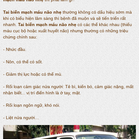
Tai biến mạch máu não nhẹ
thường không có dấu hiệu sớm mà
khi có biểu hiện lâm sàng thì bệnh đã muộn và sẽ tiến triển rất
nhanh.
Tai biến mạch máu não nhẹ
có các thể khác nhau (thiếu
máu cục bộ hoặc xuất huyết não) nhưng thường có những triệu
chứng chính sau:
- Nhức đầu.
- Nôn, có thể có sốt.
- Giảm thị lực hoặc có thể mù.
- Rối loạn cảm giác nửa người: Tê bì, kiến bò, cảm giác nặng, mất
nhận biết... vị trí điển hình là ở tay, mặt.
- Rối loạn ngôn ngữ, khó nói.
- Liệt nửa người…