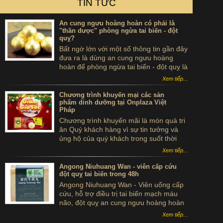
TIN TỨC
An cung ngưu hoàng hoàn có phải là
"thần dược" phòng ngừa tai biến - đột
quỵ?
Bất ngờ lớn với một số thông tin gần đây
đưa ra là dùng an cung ngưu hoàng
hoàn để phòng ngừa tai biến - đột quỵ là
...tự sát. Thực hư sản phẩm này ra sao,
Xem tiếp...
có thể dùng để phòng tai biến - đột quỵ
không?
Chương trình khuyến mại các sản
phẩm dinh dưỡng tại Onplaza Việt
Pháp
Chương trình khuyến mãi là món quà tri
ân Quý khách hàng vì sự tin tưởng và
ủng hộ của quý khách trong suốt thời
gian qua.
Xem tiếp...
Angong Niuhuang Wan - viên cấp cứu
đột quỵ tai biến trong 48h
Angong Niuhuang Wan - Viên uống cấp
cứu, hỗ trợ điều trị tai biến mạch máu
não, đột quỵ an cung ngưu hoàng hoàn
hộp gỗ màu xanh bắc kinh đồng nhân
Xem tiếp...
đường