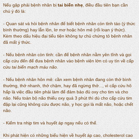
Nếu gặp phải bệnh nhân bị
tai biến nhẹ
, điều đầu tiên bạn cần
chú ý đó là:
- Quan sát và hỏi bệnh nhân để biết bệnh nhân còn tỉnh táo (ý thức
bình thường) hay lẫn lộn, lơ mơ hoặc hôn mê (rối loạn ý thức).
Kèm theo dấu hiệu đại tiểu tiện không tự chủ chứng tỏ bệnh nhân
đã mất ý thức.
- Nếu bệnh nhân còn tỉnh: cần để bệnh nhân nằm yên tĩnh và gọi
cấp cứu đến để đưa bệnh nhân vào bệnh viện lớn có uy tín về cấp
cứu
tai biến mạch máu não
.
- Nếu bệnh nhân hôn mê: cần xem bệnh nhân đang còn thở bình
thường, thở nhanh, thở chậm, hay đã ngừng thở..., vì cấp cứu hô
hấp là việc đầu tiên phải làm để đảm bảo đủ oxy cho tim và cho
não. Nếu toàn bộ não thiếu oxy quá 3 phút thì dù cho cấp cứu tim
đập lại cũng không cứu được não, y học gọi là mất não, hoặc chết
não.
- Kiểm tra nhịp tim và huyết áp ngay nếu có thể.
Khi phát hiện có những biểu hiện về huyết áp cao, cholesterol cao