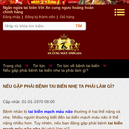
Ngăn ngừa tai biên Với An cung ngưu hoàng hoàn
chính hãng
Đăng nhập
|
Đăng ký thành viên
|
Giỏ hàng
Trang chủ
Tin tức
Tin tức về bệnh tai biến
Nếu gặp phải bệnh tai biến nhẹ ta phải làm gì?
NẾU GẶP PHẢI BỆNH TAI BIẾN NHẸ TA PHẢI LÀM GÌ?
Cập nhật :01-01-1970 08:00
Bệnh nhân bị
tai biến mạch máu não
thường ở hai thể nặng và
nhẹ. Nhiều người thường biết đến
tai biến mạch máu não
ở thể
nặng nhiều hơn. Tuy nhiên, nếu bạn đăng gặp phải bệnh
tai biến
mạch máu não nhẹ
thì phải làm gì?