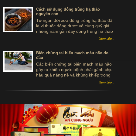
Cách sử dụng đông trùng hạ thảo
nguyên con
Từ ngàn đời xưa đông trùng hạ thảo đã
là vị thuốc đông dược vô cùng quý giá
những năm gần đây đông trùng hạ thảo
được coi như một món quà xa xỉ trong
Xem tiếp...
những bữa tiệc của giới thượng lưu tại
Trung Quốc, HongKong hay Singapore
Biến chứng tai biến mạch máu não do
đâu
Các biến chứng tai biến mạch máu não
gây ra khiến người bệnh phải gánh chịu
hậu quả nặng nề và khủng khiếp trong
cuộc đời họ. Vậy biến chứng tai biến
Xem tiếp...
mạch máu não do đâu?