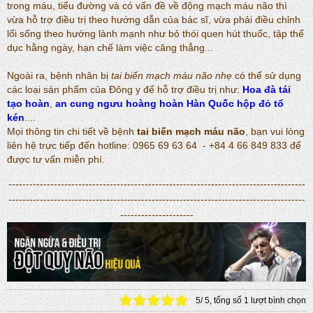
trong máu, tiểu đường và có vấn đề về động mạch máu não thì
vừa hỗ trợ điều trị theo hướng dẫn của bác sĩ, vừa phải điều chỉnh
lối sống theo hướng lành mạnh như bỏ thói quen hút thuốc, tập thể
dục hằng ngày, hạn chế làm việc căng thẳng...
Ngoài ra, bệnh nhân bị
tai biến mạch máu não nhẹ
có thể sử dụng
các loại sản phẩm của Đông y để hỗ trợ điều trị như:
Hoa đà tái
tạo hoàn
,
an cung ngưu hoàng hoàn Hàn Quốc hộp đỏ tổ
kén
....
Mọi thông tin chi tiết về bệnh
tai biến mạch máu não
, bạn vui lòng
liên hệ trực tiếp đến hotline: 0965 69 63 64 - +84 4 66 849 833 để
được tư vấn miễn phí.
-------------------------------------------------------------------------------------
-------------------------------------------------------------------------------------
---------------------
5
/
5
, tổng số
1
lượt bình chọn