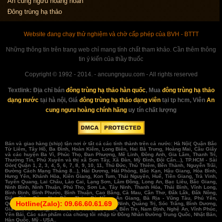
An cung ngưu hoàng hoàn
Đông trùng hạ thảo
Website đang chạy thử nghiệm và chờ cấp phép của BVH - BTTT
Những thông tin trên trang web chỉ mang tính chất tham khảo. Cần thêm thông
tin ý kiến của thầy thuốc
Copyright © 1992 - 2014. - ancungnguu.com - All rights reserved
Textlink:
Địa chỉ bán
đông trùng hạ thảo hàn quốc
, Mua
đông trùng hạ thảo
dạng nước
tại hà nội, Giá
đông trùng hạ thảo dạng viên
tại tp hcm, Viên
An
cung ngưu hoàng chính hãng
uy tín chất lượng
Bán và giao hàng (ship) tận nơi ở tất cả các tỉnh thành trên cả nước: Hà Nội( Quận Bắc
Từ Liêm, Tây Hồ, Ba Đình, Hoàn Kiếm, Long Biên, Hai Bà Trưng, Hoàng Mai, Cầu Giấy
và các huyện Ba Vì, Phúc Thọ, Đan Phượng, Mê Linh, Đông Anh, Gia Lâm, Thanh Trì,
Thường Tín, Phú Xuyên và thị xã Sơn Tây, Xã Đàn, Mỹ Đình, Đội Cấn...), TP.HCM - Sài
Gòn( Quận 1, 2, 3, 4, 5, 6, 7, 8, 9, 10, 11, Thủ Đức, Thủ Thiêm, Bến Thành, Nguyễn Trãi,
Đường Cách Mạng Tháng 8...), Hải Dương, Hải Phòng, Bắc Kạn, Hậu Giang, Hòa Bình,
Hưng Yên, Khánh Hòa, Kiên Giang, Kon Tum, Thái Nguyên, Huế, Tiền Giang, Trà Vinh,
Tuyên Quang, Lai Châu, Lào Cai, Lạng Sơn, Lâm Đồng, Long An, Bạc Liêu, Bắc Giang,
Ninh Bình, Ninh Thuận, Phú Thọ, Sơn La, Tây Ninh, Thanh Hóa, Thái Bình, Vĩnh Long,
Bình Định, Bình Phước, Bình Thuận, Cao Bằng, Cà Mau, Cần Thơ, Đắk Lắk, Đắk Nông,
Điện Biên, Đồng Nai, Đồng Tháp, Đà Nẵng, An Giang, Bà Rịa - Vũng Tàu, Phú Yên,
Hotline(Zalo):
09.66.60.61.69
Quảng Bình, Quảng Nam, Quảng Ngãi, Quảng Ninh, Quảng Trị, Sóc Trăng, Bình Dương,
Gia Lai, Hà Giang, Hà Nam, Hà Tĩnh, Bắc Ninh, Bến Tre, Nam Định, Nghệ An, Vĩnh Phúc,
Yên Bái, Các sản phẩm của chúng tôi nhập từ Đồng Nhân Đường Trung Quốc, Nhật Bản,
Hàn Quốc, Mỹ - USA..