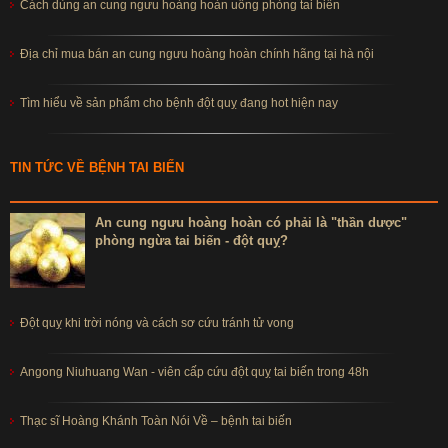
Cách dùng an cung ngưu hoàng hoàn uống phòng tai biến
Địa chỉ mua bán an cung ngưu hoàng hoàn chính hãng tại hà nội
Tìm hiểu về sản phẩm cho bệnh đột quỵ đang hot hiện nay
TIN TỨC VỀ BỆNH TAI BIẾN
An cung ngưu hoàng hoàn có phải là "thần dược"
phòng ngừa tai biến - đột quỵ?
Đột quỵ khi trời nóng và cách sơ cứu tránh tử vong
Angong Niuhuang Wan - viên cấp cứu đột quỵ tai biến trong 48h
Thạc sĩ Hoàng Khánh Toàn Nói Về – bệnh tai biến