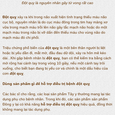
Đột quỵ là nguyên nhân gây tử vong rất cao
Đột quỵ
xảy ra khi trong não xuất hiện tình trạng thiếu máu não
cục bộ, nguyên nhân là do cục máu đông trong tim hay mảng xơ
vữa trong mạch máu trồi lên não gây tắc mạch não hoặc do một
mạch máu trong não bị vỡ dấn đến thiếu máu cho vùng não do
mạch máu đó chi phối.
Triệu chứng phổ biến của
đột quỵ
là một bên thân người bị liệt
hoặc bị yếu dần đi, mắt mờ, đầu đau dữ dội, xảy ra hôn mê kéo
dài...Khi gặp bệnh nhân bị
đột quỵ
, bạn có thể kiểm tra bằng cách
mở rộng hai cánh tay trong vòng 10 giây, nếu một cánh tay trôi
xuống, cho biết bạn đang bị yếu cơ và chính là một dấu hiệu của
cơn
đột quỵ
.
Dùng sản phẩm gì để hỗ trợ điều trị bệnh
đột quỵ
Các bác sĩ cho rằng, các loại sản phẩm Tây y thường mang lại tác
dụng phụ cho bệnh nhân. Trong khi đó, các sản phẩm sản phẩm
Đông y lại có khả năng
hỗ trợ
điều trị đột quỵ
hiệu quả, đồng thời
không mang lại tác dụng phụ.