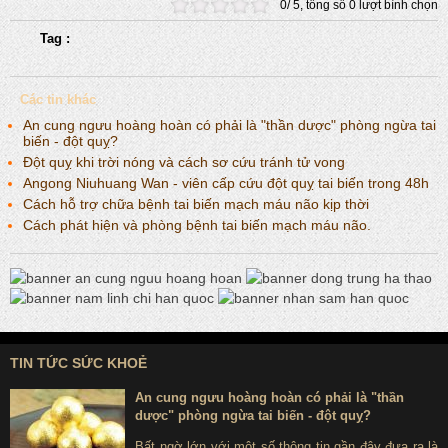
0
/
5
, tổng số
0
lượt bình chọn
Tag :
Các tin khác
An cung ngưu hoàng hoàn có phải là "thần dược" phòng ngừa tai
biến - đột quỵ?
Đột quỵ khi trời nóng và cách sơ cứu tránh tử vong
Angong Niuhuang Wan - viên cấp cứu đột quỵ tai biến trong 48h
Cách hỗ trợ chữa bệnh tai biến mạch máu não kịp thời
Cách phát hiện và phòng bệnh tai biến mạch máu não.
TIN TỨC SỨC KHOẺ
An cung ngưu hoàng hoàn có phải là "thần
dược" phòng ngừa tai biến - đột quỵ?
Bất ngờ lớn với một số thông tin gần đây đưa ra là