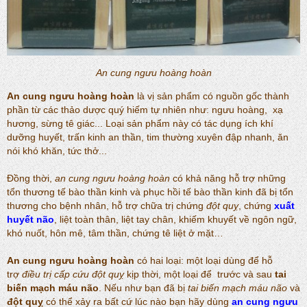
An cung ngưu hoàng hoàn
An cung ngưu hoàng hoàn
là vị sản phẩm có nguồn gốc thành
phần từ các thảo dược quý hiếm tự nhiên như: ngưu hoàng, xạ
hương, sừng tê giác... Loại sản phẩm này có tác dụng ích khí
dưỡng huyết, trấn kinh an thần, tim thường xuyên đập nhanh, ăn
nói khó khăn, tức thở...
Đồng thời,
an cung ngưu hoàng hoàn
có khả năng hỗ trợ những
tổn thương tế bào thần kinh và phục hồi tế bào thần kinh đã bị tổn
thương cho bệnh nhân, hỗ trợ chữa trị chứng
đột quỵ
, chứng
xuất
huyết não
, liệt toàn thân, liệt tay chân, khiếm khuyết về ngôn ngữ,
khó nuốt, hôn mê, tâm thần, chứng tê liệt ở mặt…
An cung ngưu hoàng hoàn
có hai loại: một loại dùng để hỗ
trợ
điều trị cấp cứu đột quỵ
kịp thời, một loại để trước và sau
tai
biến mạch máu não
. Nếu như bạn đã bị
tai biến mạch máu não
và
đột quỵ
có thể xảy ra bất cứ lúc nào bạn hãy dùng
an cung ngưu