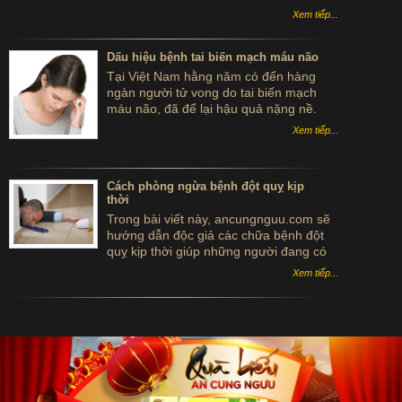
hộp gỗ màu xanh bắc kinh đồng nhân
Xem tiếp...
đường
Dấu hiệu bệnh tai biến mạch máu não
Tại Việt Nam hằng năm có đến hàng
ngàn người tử vong do tai biến mạch
máu não, đã để lại hậu quả nặng nề.
Sau đây là một số dấu hiệu của bệnh tai
Xem tiếp...
biến mạch máu não mà bạn cần biết để
phòng ngừa tốt hơn căn bệnh này.
Cách phòng ngừa bệnh đột quỵ kịp
thời
Trong bài viết này, ancungnguu.com sẽ
hướng dẫn độc giả các chữa bệnh đột
quỵ kịp thời giúp những người đang có
nguy cơ mắc phải căn bệnh này hoặc lo
Xem tiếp...
sợ đột quỵ tái phát tránh được nguy cơ
tử vong và di chứng nặng nề sau này.