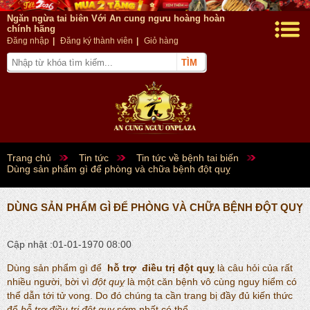
Ngăn ngừa tai biên Với An cung ngưu hoàng hoàn
chính hãng
Đăng nhập
|
Đăng ký thành viên
|
Giỏ hàng
Trang chủ
Tin tức
Tin tức về bệnh tai biến
Dùng sản phẩm gì để phòng và chữa bệnh đột quỵ
DÙNG SẢN PHẨM GÌ ĐỂ PHÒNG VÀ CHỮA BỆNH ĐỘT QUỴ
Cập nhật :01-01-1970 08:00
Dùng sản phẩm gì để
hỗ trợ điều trị đột quỵ
là câu hỏi của rất
nhiều người, bời vì
đột quỵ
là một căn bệnh vô cùng nguy hiểm có
thể dẫn tới tử vong. Do đó chúng ta cần trang bị đầy đủ kiến thức
để
hỗ trợ điều trị đột quỵ
sớm nhất có thể.