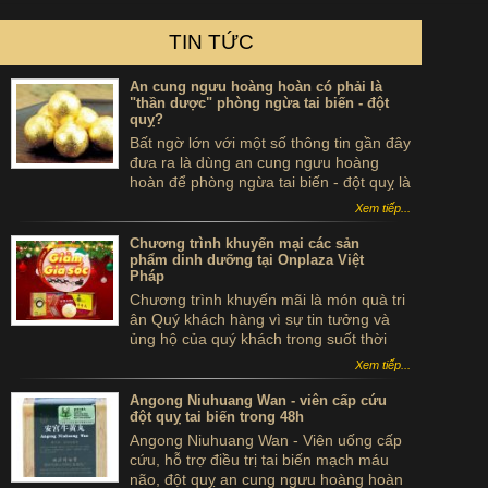
TIN TỨC
An cung ngưu hoàng hoàn có phải là
"thần dược" phòng ngừa tai biến - đột
quỵ?
Bất ngờ lớn với một số thông tin gần đây
đưa ra là dùng an cung ngưu hoàng
hoàn để phòng ngừa tai biến - đột quỵ là
...tự sát. Thực hư sản phẩm này ra sao,
Xem tiếp...
có thể dùng để phòng tai biến - đột quỵ
không?
Chương trình khuyến mại các sản
phẩm dinh dưỡng tại Onplaza Việt
Pháp
Chương trình khuyến mãi là món quà tri
ân Quý khách hàng vì sự tin tưởng và
ủng hộ của quý khách trong suốt thời
gian qua.
Xem tiếp...
Angong Niuhuang Wan - viên cấp cứu
đột quỵ tai biến trong 48h
Angong Niuhuang Wan - Viên uống cấp
cứu, hỗ trợ điều trị tai biến mạch máu
não, đột quỵ an cung ngưu hoàng hoàn