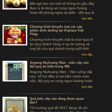
Bất ngờ lớn với một số thông tin gần đây
đưa ra là dùng an cung ngưu hoàng
hoàn để phòng ngừa tai biến - đột quỵ là
...tự sát. Thực hư sản phẩm này ra sao,
Xem tiếp...
có thể dùng để phòng tai biến - đột quỵ
không?
Chương trình khuyến mại các sản
phẩm dinh dưỡng tại Onplaza Việt
Pháp
Chương trình khuyến mãi là món quà tri
ân Quý khách hàng vì sự tin tưởng và
ủng hộ của quý khách trong suốt thời
gian qua.
Xem tiếp...
Angong Niuhuang Wan - viên cấp cứu
đột quỵ tai biến trong 48h
Angong Niuhuang Wan - Viên uống cấp
cứu, hỗ trợ điều trị tai biến mạch máu
não, đột quỵ an cung ngưu hoàng hoàn
hộp gỗ màu xanh bắc kinh đồng nhân
Xem tiếp...
đường
Quà biếu sếp nào đang được quan
tâm?
Thị trường quà tết 2017 đang rất sôi