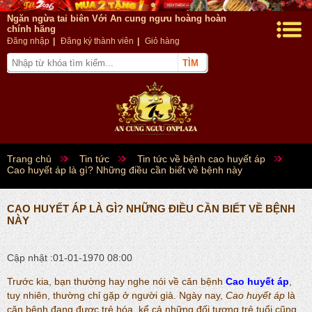
Ngăn ngừa tai biên Với An cung ngưu hoàng hoàn
chính hãng
Đăng nhập
|
Đăng ký thành viên
|
Giỏ hàng
Trang chủ
Tin tức
Tin tức về bệnh cao huyết áp
Cao huyết áp là gì? Những điều cần biết về bệnh này
CAO HUYẾT ÁP LÀ GÌ? NHỮNG ĐIỀU CẦN BIẾT VỀ BỆNH
NÀY
Cập nhật :01-01-1970 08:00
Trước kia, bạn thường hay nghe nói về căn bệnh
Cao huyết áp
,
tuy nhiên, thường chỉ gặp ở người già. Ngày nay,
Cao huyết áp
là
căn bệnh đang được trẻ hóa, kể cả những đối tượng trẻ tuổi cũng