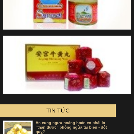
TIN TỨC
An cung ngưu hoàng hoàn có phải là
"thần dược" phòng ngừa tai biến - đột
quỵ?