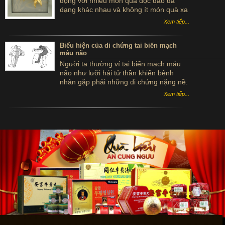
động với nhiều món quà độc đáo đa
dạng khác nhau và không ít món quà xa
xỉ ra mắt...Vậy đâu là món quà biếu Sếp
Xem tiếp...
nào đang được quan tâm nhất
Biểu hiện của di chứng tai biến mạch
máu não
Người ta thường ví tai biến mạch máu
não như lưỡi hái tử thần khiến bệnh
nhân gặp phải những di chứng nặng nề.
Tuy nhiên, nếu nhận biết sớm những
Xem tiếp...
biểu hiện của bệnh tai biến mạch máu
não và cấp cứu kịp thời sẽ tránh được
những di chứng tai biến mạch máu não,
giảm thiểu được những thiệt hại do căn
bệnh này gây ra.