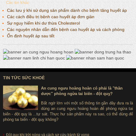
Các tin khác
Các lưu ý khi sử dụng sản phẩm dành cho bệnh tăng huyết áp
Các cách điều trị bệnh cao huyết áp đơn giản
Sự nguy hiểm khi dư thừa Cholesterol
Các nguyên nhân dẫn đến bệnh cao huyết áp và cách phòng
Ổn định huyết áp sau tết
TIN TỨC SỨC KHOẺ
An cung ngưu hoàng hoàn có phải là "thần
dược" phòng ngừa tai biến - đột quỵ?
Bất ngờ lớn với một số thông tin gần đây đưa ra là
dùng an cung ngưu hoàng hoàn để phòng ngừa tai
biến - đột quỵ là ...tự sát. Thực hư sản phẩm này ra sao, có thể dùng để
phòng tai biến - đột quỵ không?
Đột quỵ khi trời nóng và cách sơ cứu tránh tử vong