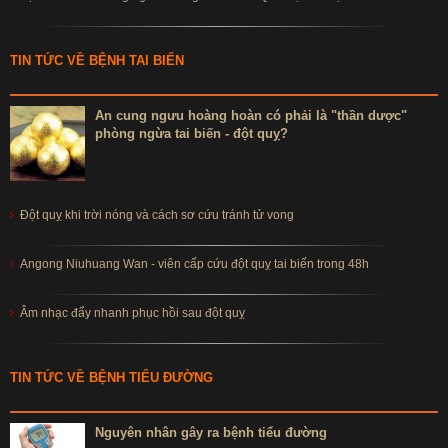
TIN TỨC VỀ BỆNH TAI BIẾN
An cung ngưu hoàng hoàn có phải là "thần dược"
phòng ngừa tai biến - đột quỵ?
Đột quỵ khi trời nóng và cách sơ cứu tránh tử vong
Angong Niuhuang Wan - viên cấp cứu đột quỵ tai biến trong 48h
Âm nhạc đẩy nhanh phục hồi sau đột quỵ
TIN TỨC VỀ BỆNH TIỂU ĐƯỜNG
Nguyên nhân gây ra bệnh tiểu đường