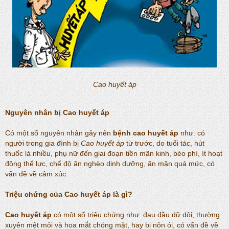
Cao huyết áp
Nguyên nhân bị
Cao huyết áp
Có một số nguyên nhân gây nên
bệnh cao huyết áp
như: có
người trong gia đình bị
Cao huyết áp
từ trước, do tuổi tác, hút
thuốc lá nhiều, phụ nữ đến giai đoạn tiền mãn kinh, béo phì, ít hoạt
động thể lực, chế độ ăn nghèo dinh dưỡng, ăn mặn quá mức, có
vấn đề về cảm xúc.
Triệu chứng của
Cao huyết áp
là gì?
Cao huyết áp
có một số triệu chứng như: đau đầu dữ dội, thường
xuyên mệt mỏi và hoa mắt chóng mặt, hay bị nôn ói, có vấn đề về