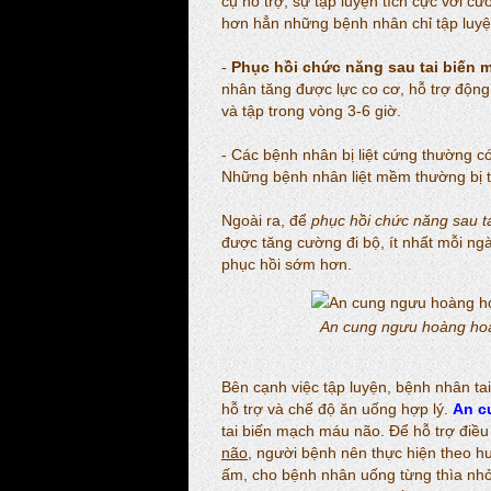
cụ hỗ trợ, sự tập luyện tích cực với c
hơn hẳn những bệnh nhân chỉ tập luyện
-
Phục hồi chức năng sau tai biến
nhân tăng được lực co cơ, hỗ trợ động t
và tập trong vòng 3-6 giờ.
- Các bệnh nhân bị liệt cứng thường c
Những bệnh nhân liệt mềm thường bị t
Ngoài ra, để
phục hồi chức năng sau 
được tăng cường đi bộ, ít nhất mỗi ng
phục hồi sớm hơn.
An cung ngưu hoàng hoàn
Bên cạnh việc tập luyện, bệnh nhân 
hỗ trợ và chế độ ăn uống hợp lý.
An c
tai biến mạch máu não. Để hỗ trợ điều 
não
, người bệnh nên thực hiện theo 
ấm, cho bệnh nhân uống từng thìa nh