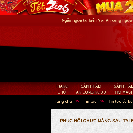
Ngăn ngừa tai biên Với An cung ngưu
TRANG
SẢN PHẨM
SẢN PHẨ
CHỦ
AN CUNG NGƯU
TIM MẠC
Trang chủ
Tin tức
Tin tức về bệ
PHỤC HỒI CHỨC NĂNG SAU TAI