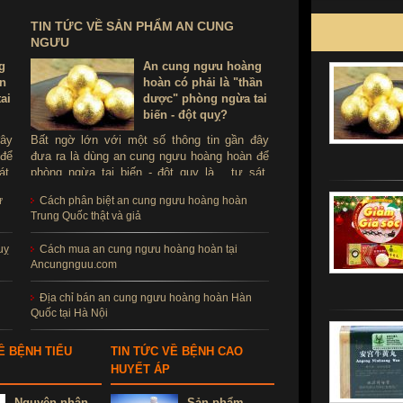
TIN TỨC VỀ SẢN PHẨM AN CUNG
NGƯU
g
An cung ngưu hoàng
ần
hoàn có phải là "thần
ai
dược" phòng ngừa tai
biến - đột quỵ?
đây
Bất ngờ lớn với một số thông tin gần đây
 để
đưa ra là dùng an cung ngưu hoàng hoàn để
át.
phòng ngừa tai biến - đột quỵ là ...tự sát.
ùng
Thực hư sản phẩm này ra sao, có thể dùng
ử
Cách phân biệt an cung ngưu hoàng hoàn
để phòng tai biến - đột quỵ không?
Trung Quốc thật và giả
uỵ
Cách mua an cung ngưu hoàng hoàn tại
Ancungnguu.com
Địa chỉ bán an cung ngưu hoàng hoàn Hàn
Quốc tại Hà Nội
Ề BỆNH TIỂU
TIN TỨC VỀ BỆNH CAO
HUYẾT ÁP
Nguyên nhân
Sản phẩm