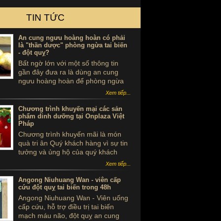
TIN TỨC
An cung ngưu hoàng hoàn có phải
là "thần dược" phòng ngừa tai biến
- đột quỵ?
Bất ngờ lớn với một số thông tin
gần đây đưa ra là dùng an cung
ngưu hoàng hoàn để phòng ngừa
tai biến - đột quỵ là ...tự sát. Thực
Xem tiếp...
hư sản phẩm này ra sao, có thể
dùng để phòng tai biến - đột quỵ
Chương trình khuyến mại các sản
không?
phẩm dinh dưỡng tại Onplaza Việt
Pháp
Chương trình khuyến mãi là món
quà tri ân Quý khách hàng vì sự tin
tưởng và ủng hộ của quý khách
trong suốt thời gian qua.
Xem tiếp...
Angong Niuhuang Wan - viên cấp
cứu đột quỵ tai biến trong 48h
Angong Niuhuang Wan - Viên uống
cấp cứu, hỗ trợ điều trị tai biến
mạch máu não, đột quỵ an cung