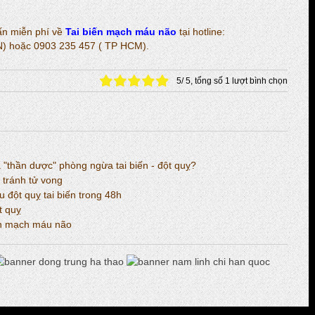
vấn miễn phí về
Tai biến mạch máu não
tại hotline:
HN) hoặc 0903 235 457 ( TP HCM).
5
/
5
, tổng số
1
lượt bình chọn
"thần dược" phòng ngừa tai biến - đột quỵ?
 tránh tử vong
đột quỵ tai biến trong 48h
t quỵ
iến mạch máu não