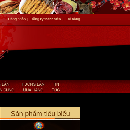
Đăng nhập
|
Đăng ký thành viên
|
Giỏ hàng
An cung ngưu hoàng hoàn nội địa
Hàn Quốc hình tổ kén A030
Giá: 2,850,000 VND
 DẪN
HƯỚNG DẪN
TIN
AN CUNG
MUA HÀNG
TỨC
Sản phẩm tiêu biểu