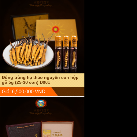
Đông trùng hạ thảo nguyên con hộp
gỗ 5g (25-30 con) D001
Giá: 6,500,000 VND
Đông trùng hạ thảo nguyên con sấy
khô hộp gỗ 20g D003