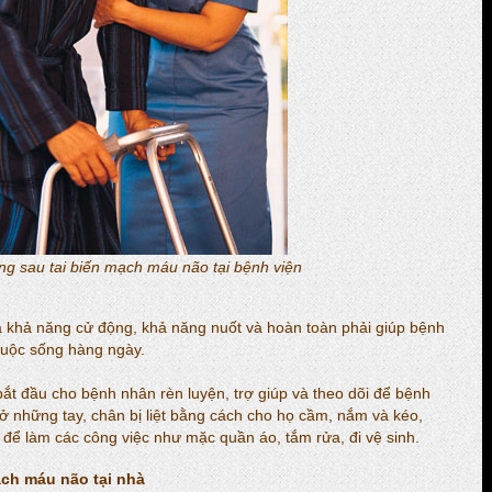
ng sau tai biến mạch máu não tại bệnh viện
iá khả năng cử động, khả năng nuốt và hoàn toàn phải giúp bệnh
cuộc sống hàng ngày.
bắt đầu cho bệnh nhân rèn luyện, trợ giúp và theo dõi để bệnh
ở những tay, chân bị liệt bằng cách cho họ cầm, nắm và kéo,
để làm các công việc như mặc quần áo, tắm rửa, đi vệ sinh.
ạch máu não tại nhà