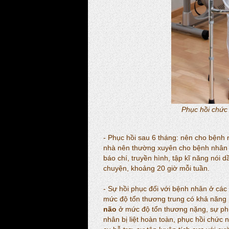
Phục hồi chức
- Phục hồi sau 6 tháng: nên cho bệnh 
nhà nên thường xuyên cho bệnh nhân 
báo chí, truyền hình, tập kĩ năng nói 
chuyện, khoảng 20 giờ mỗi tuần.
- Sự hồi phục đối với bệnh nhân ở cá
mức độ tổn thương trung có khả năng 
não
ở mức độ tổn thương nặng, sự phụ
nhân bị liệt hoàn toàn, phục hồi chức