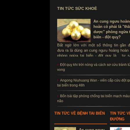
TIN TỨC SỨC KHOẺ
An cung ngưu hoàn
hoàn có phải là "th
dược" phòng ngừa t
biến - đột quỵ?
Bất ngờ lớn với một số thông tin gần 
đưa ra là dùng an cung ngưu hoàng hoàn
phòng ngừa tai biến - đột quỵ là ...tự s
Thực hư sản phẩm này ra sao, có thể d
Đột quỵ khi trời nóng và cách sơ cứu tránh t
để phòng tai biến - đột quỵ không?
vong
Angong Niuhuang Wan - viên cấp cứu đột q
tai biến trong 48h
Bốn bài tập phòng chống tai biến mạch máu
não
TIN TỨC VỀ BỆNH TAI BIẾN
TIN TỨC V
ĐƯỜNG
An cung ngưu