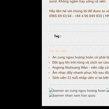
sond. Không ngậm hay uống cả viên.
Hãy liên hệ với chúng tôi để được tư 
0965.69.63.64 - +84 4 66 849 833 ( 
Tag :
Các tin khác
An cung ngưu hoàng hoàn có phải là 
Đột quỵ khi trời nóng và cách sơ cứu
Angong Niuhuang Wan - viên cấp cứu 
Âm nhạc đẩy nhanh phục hồi sau độ
Sinh viên 21 tuổi nhập viện vì tai b