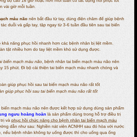
ường độ cao 16 giờ hoặc hơn mỗi tuần có tác dụng hồi phục tốt
 vài giờ mỗi tuần.
 mạch máu não
nên bắt đầu từ tay, dùng điện châm để giúp bệnh
ác duỗi và gấp tay, tập ngay từ 3-6 tuần đầu tiên sau tai biến
ó khả năng phục hồi nhanh hơn các bệnh nhân bị liệt mềm.
àn tật nhiều hơn do tay liệt mềm khó sử dụng được.
tai biến mạch máu não
, bệnh nhân tai biến mạch máu não nên
ày 15 phút. Đi bộ cải thiện tai biến mạch máu nhanh chóng và
 giúp phục hồi sau tai biến mạch máu não rất tốt
tai biến mạch máu não nên được kết hợp sử dụng dùng sản phẩm
ung ngưu hoàng hoàn
là sản phẩm dùng trong hỗ trợ điều trị
trị và
phục hồi chức năng cho bệnh nhân tai biến mạch máu
hướng dẫn như sau: Nghiền nát viên ACNHH sau đó hòa với nước
ỏ, nếu bệnh nhân không tự uống được thì cho uống qua ống