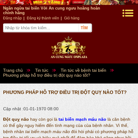
Ngăn ngừa tai biên Với An cung ngưu hoàng hoàn
chính hãng
Đăng nhập
|
Đăng ký thành viên
|
Giỏ hàng
Trang chủ
Tin tức
Tin tức về bệnh tai biến
Phương pháp hỗ trợ điều trị đột quỵ nào tốt?
PHƯƠNG PHÁP HỖ TRỢ ĐIỀU TRỊ ĐỘT QUỴ NÀO TỐT?
Cập nhật :01-01-1970 08:00
Đột quỵ não
hay còn gọi là
tai biến mạch máu não
là căn bệnh
có thể gây nguy hiểm đến tính mạng của của bệnh nhân. Vì thế,
bệnh nhân
tai biến mạch máu não
đòi hòi phải có phương pháp hỗ
trợ điều trị tối ưu và hiệu quả nhất để đảm bảo khả năng phục hồi.