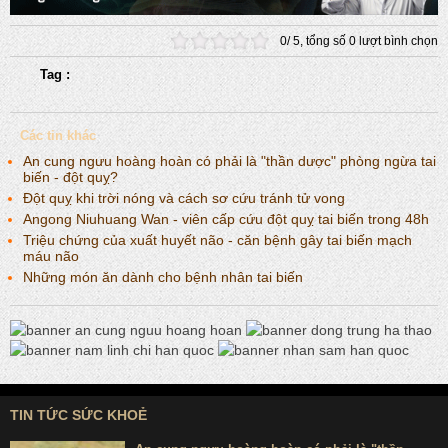
0
/
5
, tổng số
0
lượt bình chọn
Tag :
Các tin khác
An cung ngưu hoàng hoàn có phải là "thần dược" phòng ngừa tai
biến - đột quỵ?
Đột quỵ khi trời nóng và cách sơ cứu tránh tử vong
Angong Niuhuang Wan - viên cấp cứu đột quỵ tai biến trong 48h
Triệu chứng của xuất huyết não - căn bệnh gây tai biến mạch
máu não
Những món ăn dành cho bệnh nhân tai biến
TIN TỨC SỨC KHOẺ