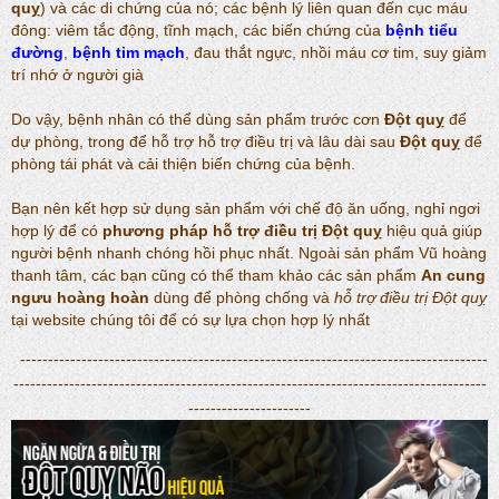
quỵ
) và các di chứng của nó; các bệnh lý liên quan đến cục máu
đông: viêm tắc động, tĩnh mạch, các biến chứng của
bệnh tiểu
đường
,
bệnh tim mạch
, đau thắt ngực, nhồi máu cơ tim, suy giảm
trí nhớ ở người già
Do vậy, bệnh nhân có thể dùng sản phẩm trước cơn
Đột quỵ
để
dự phòng, trong để hỗ trợ hỗ trợ điều trị và lâu dài sau
Đột quỵ
để
phòng tái phát và cải thiện biến chứng của bệnh.
Bạn nên kết hợp sử dụng sản phẩm với chế độ ăn uống, nghỉ ngơi
hợp lý để có
phương pháp hỗ trợ điều trị Đột quỵ
hiệu quả giúp
người bệnh nhanh chóng hồi phục nhất. Ngoài sản phẩm Vũ hoàng
thanh tâm, các bạn cũng có thể tham khảo các sản phẩm
An cung
ngưu hoàng hoàn
dùng để phòng chống và
hỗ trợ điều trị Đột quỵ
tại website chúng tôi để có sự lựa chọn hợp lý nhất
------------------------------------------------------------------------------------
-------------------------------------------------------------------------------------
----------------------