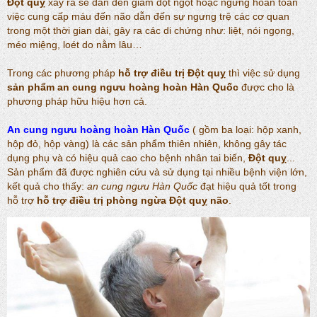
Đột quỵ
xảy ra sẽ dẫn đến giảm đột ngột hoặc ngưng hoàn toàn
việc cung cấp máu đến não dẫn đến sự ngưng trệ các cơ quan
trong một thời gian dài, gây ra các di chứng như: liệt, nói ngọng,
méo miệng, loét do nằm lâu…
Trong các phương pháp
hỗ trợ điều trị Đột quỵ
thì việc sử dụng
sản phẩm an cung ngưu hoàng hoàn Hàn Quốc
được cho là
phương pháp hữu hiệu hơn cả.
An cung ngưu hoàng hoàn Hàn Quốc
( gồm ba loại: hộp xanh,
hộp đỏ, hộp vàng) là các sản phẩm thiên nhiên, không gây tác
dụng phụ và có hiệu quả cao cho bệnh nhân tai biến,
Đột quỵ
...
Sản phẩm đã được nghiên cứu và sử dụng tại nhiều bệnh viện lớn,
kết quả cho thấy:
an cung ngưu Hàn Quốc
đạt hiệu quả tốt trong
hỗ trợ
hỗ trợ điều trị phòng ngừa Đột quỵ não
.