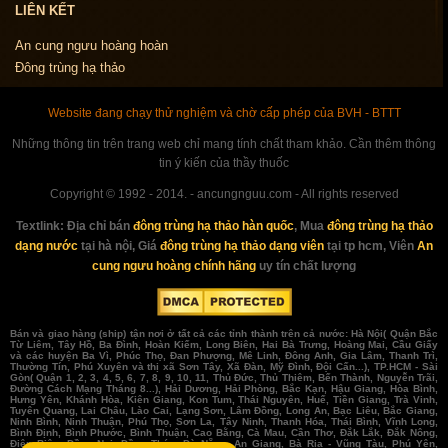
LIÊN KẾT
An cung ngưu hoàng hoàn
Đông trùng hạ thảo
Website đang chạy thử nghiệm và chờ cấp phép của BVH - BTTT
Những thông tin trên trang web chỉ mang tính chất tham khảo. Cần thêm thông
tin ý kiến của thầy thuốc
Copyright © 1992 - 2014. - ancungnguu.com - All rights reserved
Textlink:
Địa chỉ bán
đông trùng hạ thảo hàn quốc
, Mua
đông trùng hạ thảo
dạng nước
tại hà nội, Giá
đông trùng hạ thảo dạng viên
tại tp hcm, Viên
An
cung ngưu hoàng chính hãng
uy tín chất lượng
Bán và giao hàng (ship) tận nơi ở tất cả các tỉnh thành trên cả nước: Hà Nội( Quận Bắc
Từ Liêm, Tây Hồ, Ba Đình, Hoàn Kiếm, Long Biên, Hai Bà Trưng, Hoàng Mai, Cầu Giấy
và các huyện Ba Vì, Phúc Thọ, Đan Phượng, Mê Linh, Đông Anh, Gia Lâm, Thanh Trì,
Thường Tín, Phú Xuyên và thị xã Sơn Tây, Xã Đàn, Mỹ Đình, Đội Cấn...), TP.HCM - Sài
Gòn( Quận 1, 2, 3, 4, 5, 6, 7, 8, 9, 10, 11, Thủ Đức, Thủ Thiêm, Bến Thành, Nguyễn Trãi,
Đường Cách Mạng Tháng 8...), Hải Dương, Hải Phòng, Bắc Kạn, Hậu Giang, Hòa Bình,
Hưng Yên, Khánh Hòa, Kiên Giang, Kon Tum, Thái Nguyên, Huế, Tiền Giang, Trà Vinh,
Tuyên Quang, Lai Châu, Lào Cai, Lạng Sơn, Lâm Đồng, Long An, Bạc Liêu, Bắc Giang,
Ninh Bình, Ninh Thuận, Phú Thọ, Sơn La, Tây Ninh, Thanh Hóa, Thái Bình, Vĩnh Long,
Bình Định, Bình Phước, Bình Thuận, Cao Bằng, Cà Mau, Cần Thơ, Đắk Lắk, Đắk Nông,
Điện Biên, Đồng Nai, Đồng Tháp, Đà Nẵng, An Giang, Bà Rịa - Vũng Tàu, Phú Yên,