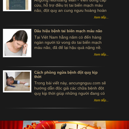
Angong Niuhuang Wan - Viên uống cấp
cứu, hỗ trợ điều trị tai biến mạch máu
não, đột quỵ an cung ngưu hoàng hoàn
hộp gỗ màu xanh bắc kinh đồng nhân
Xem tiếp...
đường
Dấu hiệu bệnh tai biến mạch máu não
Tại Việt Nam hằng năm có đến hàng
ngàn người tử vong do tai biến mạch
máu não, đã để lại hậu quả nặng nề.
Sau đây là một số dấu hiệu của bệnh tai
Xem tiếp...
biến mạch máu não mà bạn cần biết để
phòng ngừa tốt hơn căn bệnh này.
Cách phòng ngừa bệnh đột quỵ kịp
thời
Trong bài viết này, ancungnguu.com sẽ
hướng dẫn độc giả các chữa bệnh đột
quỵ kịp thời giúp những người đang có
nguy cơ mắc phải căn bệnh này hoặc lo
Xem tiếp...
sợ đột quỵ tái phát tránh được nguy cơ
tử vong và di chứng nặng nề sau này.