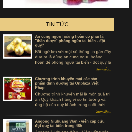
TIN TỨC
An cung ngưu hoàng hoàn có phải là
"thần dược" phòng ngừa tai biến - đột
quỵ?
Bất ngờ lớn với một số thông tin gần đây
đưa ra là dùng an cung ngưu hoàng
hoàn để phòng ngừa tai biến - đột quỵ là
...tự sát. Thực hư sản phẩm này ra sao,
Xem tiếp...
có thể dùng để phòng tai biến - đột quỵ
không?
Chương trình khuyến mại các sản
phẩm dinh dưỡng tại Onplaza Việt
Pháp
Chương trình khuyến mãi là món quà tri
ân Quý khách hàng vì sự tin tưởng và
ủng hộ của quý khách trong suốt thời
gian qua.
Xem tiếp...
Angong Niuhuang Wan - viên cấp cứu
đột quỵ tai biến trong 48h