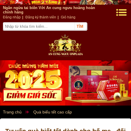
Ngăn ngừa tai biên Với An cung ngưu hoàng hoàn
chính hãng
Đăng nhập
|
Đăng ký thành viên
|
Giỏ hàng
Trang chủ
Quà biếu tết cao cấp
Tư vấn quà biết tết dành cho bố mẹ - đối