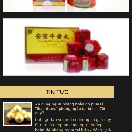
TIN TỨC
An cung ngưu hoàng hoàn có phải là
"thần dược" phòng ngừa tai biến - đột
quỵ?
Bất ngờ lớn với một số thông tin gần đây
đưa ra là dùng an cung ngưu hoàng
hoàn để phòng ngừa tai biến - đột quỵ là