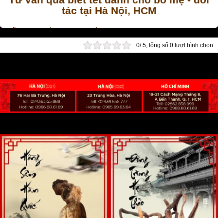
tác tại Hà Nội, HCM
Tết
- là dịp để mọi người thể hiện tình cảm dành cho người thân,
bạn bè, đối tác làm ăn của mình. Do đó, những giỏ quà hay hộp
0
/
5
, tổng số
0
lượt bình chọn
quà biếu tặng về sức khỏe, thể hiện lời chúc
an khang - thịnh
vượng
cho người được nhận.
Tùy vào đối tượng nhận mà sẽ có những món quà phù hợp khác
nhau. Nếu
mua quà tết
biếu
bố mẹ chồng
hay
bố mẹ vợ
thì nên
chọn những món quà có giá trị chăm sóc sức khỏe như:
hộp nhân
sâm, nấm linh chi hay yến sào,....
Còn với đối tác làm ăn hay
dùng để biếu sếp thì có thể
mua hộp quà biếu tết
là
đông trùng
hạ thảo
, nhung huơu hay củ sâm ngọc linh .... sẽ
là một lựa chọn
rất hợp lý và đông thời cũng thể hiện được thiện ý của người
tặng.
Bình rượu sâm Ngọc Linh, bình rượu nhân sâm Hàn
Quốc,...
là những sản phẩm thích hợp để trưng bày trong phòng
họp, phòng khách, không gian chung của cơ quan, doanh
nghiệp.
Ancungnguu là
địa chỉ uy tín
cung cấp hộp quà biếu, giỏ quà biếu
tết cao cấp, sang trọng và ý nghĩa tại Hà Nội, Hồ Chí Minh. Để