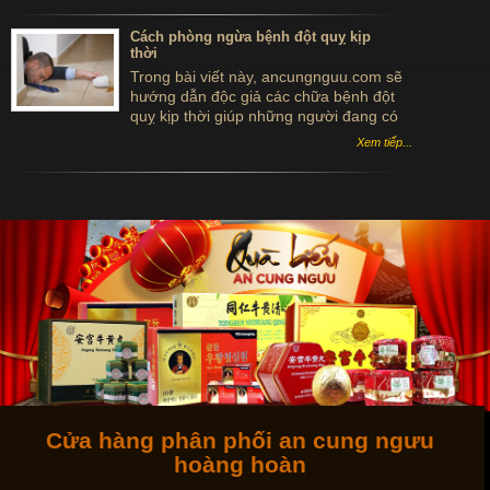
phòng ngừa tốt hơn căn bệnh này.
Cách phòng ngừa bệnh đột quỵ kịp
thời
Trong bài viết này, ancungnguu.com sẽ
hướng dẫn độc giả các chữa bệnh đột
quỵ kịp thời giúp những người đang có
nguy cơ mắc phải căn bệnh này hoặc lo
Xem tiếp...
sợ đột quỵ tái phát tránh được nguy cơ
tử vong và di chứng nặng nề sau này.
Cửa hàng phân phối an cung ngưu
hoàng hoàn