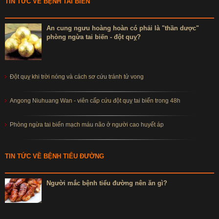
TIN TỨC VỀ BỆNH TAI BIẾN
An cung ngưu hoàng hoàn có phải là "thần dược"
phòng ngừa tai biến - đột quỵ?
Đột quỵ khi trời nóng và cách sơ cứu tránh tử vong
Angong Niuhuang Wan - viên cấp cứu đột quỵ tai biến trong 48h
Phòng ngừa tai biến mạch máu não ở người cao huyết áp
TIN TỨC VỀ BỆNH TIỂU ĐƯỜNG
Người mắc bệnh tiểu đường nên ăn gì?