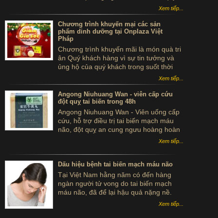
...tự sát. Thực hư sản phẩm này ra sao,
Xem tiếp...
có thể dùng để phòng tai biến - đột quỵ
không?
Chương trình khuyến mại các sản
phẩm dinh dưỡng tại Onplaza Việt
Pháp
Chương trình khuyến mãi là món quà tri
ân Quý khách hàng vì sự tin tưởng và
ủng hộ của quý khách trong suốt thời
gian qua.
Xem tiếp...
Angong Niuhuang Wan - viên cấp cứu
đột quỵ tai biến trong 48h
Angong Niuhuang Wan - Viên uống cấp
cứu, hỗ trợ điều trị tai biến mạch máu
não, đột quỵ an cung ngưu hoàng hoàn
hộp gỗ màu xanh bắc kinh đồng nhân
Xem tiếp...
đường
Dấu hiệu bệnh tai biến mạch máu não
Tại Việt Nam hằng năm có đến hàng
ngàn người tử vong do tai biến mạch
máu não, đã để lại hậu quả nặng nề.
Sau đây là một số dấu hiệu của bệnh tai
Xem tiếp...
biến mạch máu não mà bạn cần biết để