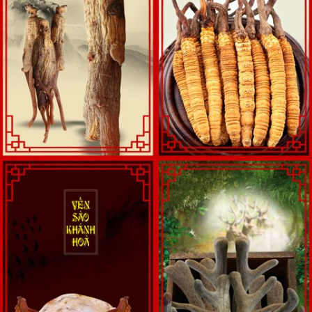
được tư vấn và đặt hàng Quý khách hàng có thể liên hệ theo số
hotline
tại Hà Nội - 0966 60 61 69
hoặc
0965 69 63 64
,
tại TP.
HCM - 02862 838 999
Chi tết các sản phẩm xem tại website:
quabieucaocap.com.vn