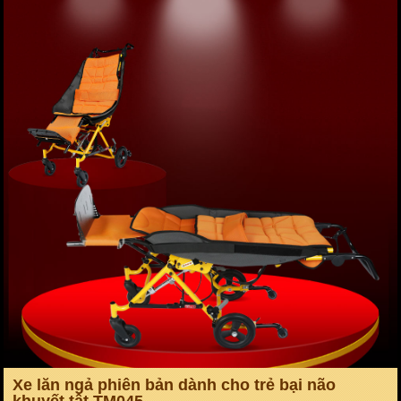
Xe lăn ngả phiên bản dành cho trẻ bại não
khuyết tật TM045