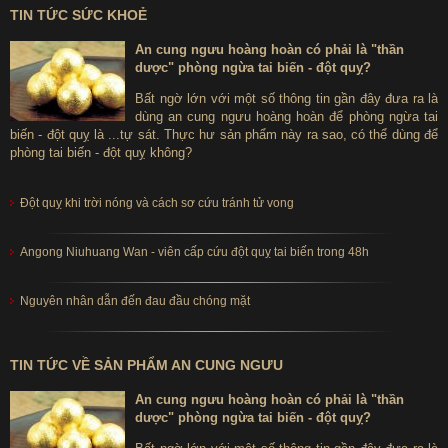
TIN TỨC SỨC KHOẺ
An cung ngưu hoàng hoàn có phải là "thần
dược" phòng ngừa tai biến - đột quỵ?
Bất ngờ lớn với một số thông tin gần đây đưa ra là
dùng an cung ngưu hoàng hoàn để phòng ngừa tai
biến - đột quỵ là ...tự sát. Thực hư sản phẩm này ra sao, có thể dùng để
phòng tai biến - đột quỵ không?
Đột quỵ khi trời nóng và cách sơ cứu tránh tử vong
Angong Niuhuang Wan - viên cấp cứu đột quỵ tai biến trong 48h
Nguyên nhân dẫn đến đau đầu chóng mặt
TIN TỨC VỀ SẢN PHẨM AN CUNG NGƯU
An cung ngưu hoàng hoàn có phải là "thần
dược" phòng ngừa tai biến - đột quỵ?