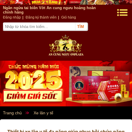
Ngăn ngừa tai biên Với An cung ngưu hoàng hoàn
chính hãng
Đăng nhập
|
Đăng ký thành viên
|
Giỏ hàng
Trang chủ
Xe lăn y tế
Thiết bị xe lăn y tế đa năng giúp phục hồi chức năng