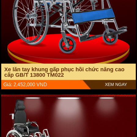
Onplaza Việt Pháp là đơn vị chuyên cung cấp các dòng
xe lăn
cho người khuyết tật
,
người bệnh
uy tín
tại Hà Nội, TP HC
M và
sẵn sàng vận chuyển trên khắp 64 tỉnh thành của cả nước. Các
dòng
xe lăn
đều được
nhập khẩu
nguyên chiếc từ
Mỹ, Hồng
Kông, Đài Loan, Nhật Bản
…hoàn toàn đảm bảo chất lượng và sự
an toàn cho người sử dụng.
Tham khảo chi tiết các mẫu xe lăn của công ty:
Xe lăn khung gấp phục hồi chức năng cao cấp GB/T
Xe lăn tay khung ngả gập phục hồi chức năng HBG
Xe lăn tay khung gấp phục hồi chức năng cao
cấp GB/T 13800 TM022
Giá: 2,452,000 VND
XEM NGAY