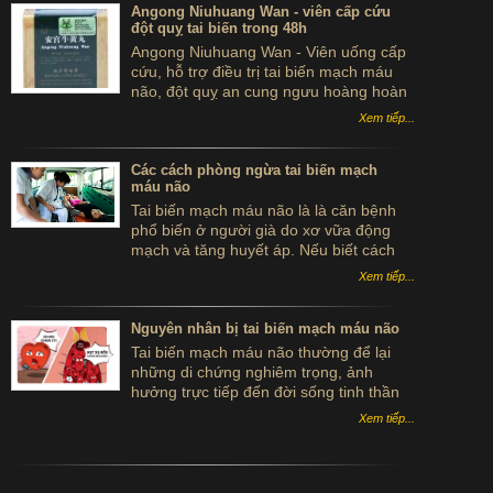
Angong Niuhuang Wan - viên cấp cứu
đột quỵ tai biến trong 48h
Angong Niuhuang Wan - Viên uống cấp
cứu, hỗ trợ điều trị tai biến mạch máu
não, đột quỵ an cung ngưu hoàng hoàn
hộp gỗ màu xanh bắc kinh đồng nhân
Xem tiếp...
đường
Các cách phòng ngừa tai biến mạch
máu não
Tai biến mạch máu não là là căn bệnh
phổ biến ở người già do xơ vữa động
mạch và tăng huyết áp. Nếu biết cách
phòng ngừa tai biến tai biến mạch máu
Xem tiếp...
não sẽ giảm được những rủi ro đáng
tiếc cho bệnh nhân.
Nguyên nhân bị tai biến mạch máu não
Tai biến mạch máu não thường để lại
những di chứng nghiêm trọng, ảnh
hưởng trực tiếp đến đời sống tinh thần
và sức khỏe của con người. Có rất nhiều
Xem tiếp...
yếu tố, nguyên nhân bị tai biến mạch
máu não mà những người bệnh đang
mắc phải căn bệnh này nên tìm hiểu.