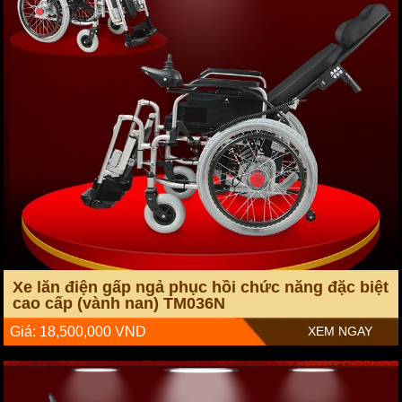
Xe lăn điện gấp ngả phục hồi chức năng đặc biệt
cao cấp (vành nan) TM036N
Giá: 18,500,000 VND
XEM NGAY