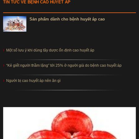
TIN TỨC VỀ BỆNH CAO HUYẾT ÁP
Sản phẩm dành cho bệnh huyết áp cao
Một số lưu ý khi dùng tây dược ổn định cao huyết áp
“Kẻ giết người thầm lặng” tới 25% ở người già do bệnh cao huyết áp
Người bị cao huyết áp nên ăn gì