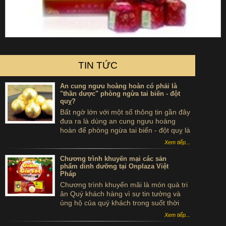
TIN TỨC
An cung ngưu hoàng hoàn có phải là
"thần dược" phòng ngừa tai biến - đột
quỵ?
Bất ngờ lớn với một số thông tin gần đây
đưa ra là dùng an cung ngưu hoàng
hoàn để phòng ngừa tai biến - đột quỵ là
...tự sát. Thực hư sản phẩm này ra sao,
Xem tiếp...
có thể dùng để phòng tai biến - đột quỵ
không?
Chương trình khuyến mại các sản
phẩm dinh dưỡng tại Onplaza Việt
Pháp
Chương trình khuyến mãi là món quà tri
ân Quý khách hàng vì sự tin tưởng và
ủng hộ của quý khách trong suốt thời
gian qua.
Xem tiếp...