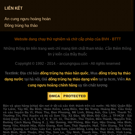
LIÊN KẾT
An cung ngưu hoàng hoàn
Đông trùng hạ thảo
Website đang chạy thử nghiệm và chờ cấp phép của BVH - BTTT
Những thông tin trên trang web chỉ mang tính chất tham khảo. Cần thêm thông
tin ý kiến của thầy thuốc
Copyright © 1992 - 2014. - ancungnguu.com - All rights reserved
Textlink:
Địa chỉ bán
đông trùng hạ thảo hàn quốc
, Mua
đông trùng hạ thảo
dạng nước
tại hà nội, Giá
đông trùng hạ thảo dạng viên
tại tp hcm, Viên
An
cung ngưu hoàng chính hãng
uy tín chất lượng
Bán và giao hàng (ship) tận nơi ở tất cả các tỉnh thành trên cả nước: Hà Nội( Quận Bắc
Từ Liêm, Tây Hồ, Ba Đình, Hoàn Kiếm, Long Biên, Hai Bà Trưng, Hoàng Mai, Cầu Giấy
và các huyện Ba Vì, Phúc Thọ, Đan Phượng, Mê Linh, Đông Anh, Gia Lâm, Thanh Trì,
Thường Tín, Phú Xuyên và thị xã Sơn Tây, Xã Đàn, Mỹ Đình, Đội Cấn...), TP.HCM - Sài
Gòn( Quận 1, 2, 3, 4, 5, 6, 7, 8, 9, 10, 11, Thủ Đức, Thủ Thiêm, Bến Thành, Nguyễn Trãi,
Đường Cách Mạng Tháng 8...), Hải Dương, Hải Phòng, Bắc Kạn, Hậu Giang, Hòa Bình,
Hưng Yên, Khánh Hòa, Kiên Giang, Kon Tum, Thái Nguyên, Huế, Tiền Giang, Trà Vinh,
Tuyên Quang, Lai Châu, Lào Cai, Lạng Sơn, Lâm Đồng, Long An, Bạc Liêu, Bắc Giang,
Ninh Bình, Ninh Thuận, Phú Thọ, Sơn La, Tây Ninh, Thanh Hóa, Thái Bình, Vĩnh Long,