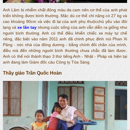
Anh Lâm bị nhiễm chất động màu da cam nên cơ thể của anh phát
triển không được bình thường. Mặc dù cơ thể chỉ nặng có 27 kg và
cao khoảng 90cm và việc đi lại của anh phụ thuộcchủ yếu vào đôi
lạng và
xe lăn tay
nhưng cuộc sống của anh vẫn diễn ra giống như
người bình thường. Anh có thể điều khiển chiếc xe máy tự chế
riêng, đặc biệt vào năm 2011 anh đã chinh phục đỉnh núi Phan Xi
Păng - nóc nhà của đông dương - bằng chính đôi chân của mình,
điều mà đến những người bình thường chưa chắc đã làm được.
Anh có thể nói thành thạo 3 thứ tiếng Anh - Nhật - Pháp và hiện tại
anh đang làm Giám đốc cảu Công ty Tỏa Sáng.
Thầy giáo Trần Quốc Hoàn