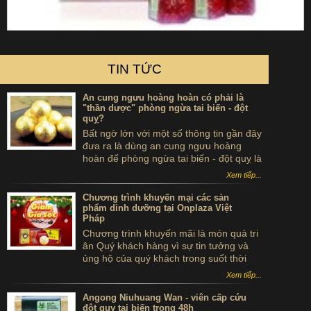
TIN TỨC
An cung ngưu hoàng hoàn có phải là
"thần dược" phòng ngừa tai biến - đột
quỵ?
Bất ngờ lớn với một số thông tin gần đây
đưa ra là dùng an cung ngưu hoàng
hoàn để phòng ngừa tai biến - đột quỵ là
...tự sát. Thực hư sản phẩm này ra sao,
Xem tiếp...
có thể dùng để phòng tai biến - đột quỵ
không?
Chương trình khuyến mại các sản
phẩm dinh dưỡng tại Onplaza Việt
Pháp
Chương trình khuyến mãi là món quà tri
ân Quý khách hàng vì sự tin tưởng và
ủng hộ của quý khách trong suốt thời
gian qua.
Xem tiếp...
Angong Niuhuang Wan - viên cấp cứu
đột quỵ tai biến trong 48h