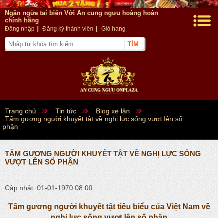
Ngăn ngừa tai biên Với An cung ngưu hoàng hoàn
chính hãng
Đăng nhập
|
Đăng ký thành viên
|
Giỏ hàng
Trang chủ
Tin tức
Blog xe lăn
Tấm gương người khuyết tật về nghị lực sống vượt lên số
phận
TẤM GƯƠNG NGƯỜI KHUYẾT TẬT VỀ NGHỊ LỰC SỐNG
VƯỢT LÊN SỐ PHẬN
Cập nhật :01-01-1970 08:00
Tấm gương người khuyết tật tiêu biểu của Việt Nam về
nghị lực sống vượt lên số phận