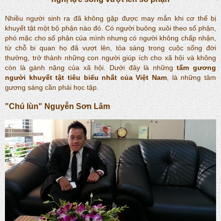
Nhiều người sinh ra đã không gặp được may mắn khi cơ thể bị
khuyết tật một bộ phận nào đó. Có người buông xuôi theo số phận,
phó mặc cho số phận của mình nhưng có người không chấp nhận,
từ chỗ bi quan họ đã vượt lên, tỏa sáng trong cuộc sống đời
thường, trở thành những con người giúp ích cho xã hội và không
còn là gánh nặng của xã hội. Dưới đây là những
tấm gương
người khuyết tật tiêu biểu nhất của Việt Nam
, là những tâm
gương sáng cần phải học tập.
"Chú lùn" Nguyễn Sơn Lâm