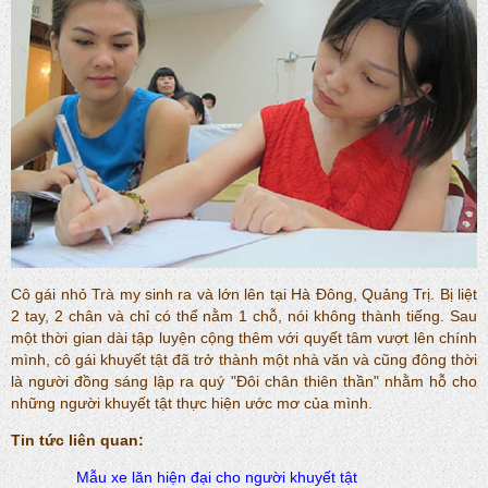
Cô gái nhỏ Trà my sinh ra và lớn lên tại Hà Đông, Quảng Trị. Bị liệt
2 tay, 2 chân và chỉ có thể nằm 1 chỗ, nói không thành tiếng. Sau
một thời gian dài tập luyện cộng thêm với quyết tâm vượt lên chính
mình, cô gái khuyết tật đã trở thành một nhà văn và cũng đông thời
là người đồng sáng lập ra quý "Đôi chân thiên thần" nhằm hỗ cho
những người khuyết tật thực hiện ước mơ của mình.
Tin tức liên quan:
Mẫu xe lăn hiện đại cho người khuyết tật