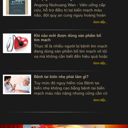
Angong Niuhuang Wan - Viên uống cấp
cứu, hỗ trợ điều trị tai biến mạch máu
não, đột quỵ an cung ngưu hoàng hoàn
hộp gỗ màu xanh bắc kinh đồng nhân
Xem tiếp...
đường
Khi nào mới được dùng sản phẩm bổ
tim mạch
Thực tế là nhiều người bị bệnh tim mạch
đang dùng sản phẩm bổ tim mạch vô tội
vạ mà không cần biết đến hiệu quả hoặc
tác dụng của sản phẩm. Vậy bệnh nhân
Xem tiếp...
khi nào mới được dùng sản phẩm bổ tim
mạch?
Bệnh tai biến nhẹ phải làm gì?
Tuy mức độ nguy hiểm của Bệnh tai
biến nhẹ không cao bằng bệnh tai biến
mạch máu não nặng nhưng cũng cần có
sự phòng ngừa kịp thời. Vậy nếu gặp
Xem tiếp...
Bệnh tai biến nhẹ phải làm gì?.