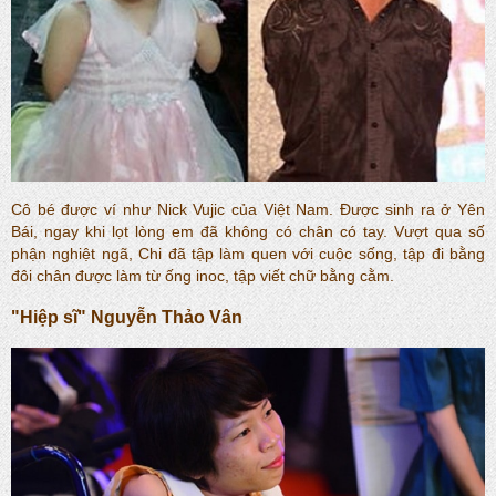
Cô bé được ví như Nick Vujic của Việt Nam. Được sinh ra ở Yên
Bái, ngay khi lọt lòng em đã không có chân có tay. Vượt qua số
phận nghiệt ngã, Chi đã tập làm quen với cuộc sống, tập đi bằng
đôi chân được làm từ ống inoc, tập viết chữ bằng cằm.
"Hiệp sĩ" Nguyễn Thảo Vân