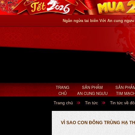
Ngăn ngừa tai biên Với An cung ngưu
TRANG
SẢN PHẨM
SẢN PHẨ
CHỦ
AN CUNG NGƯU
TIM MẠC
Trang chủ
Tin tức
Tin tức về đ
VÌ SAO CON ĐÔNG TRÙNG HẠ T