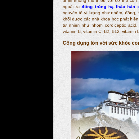
amin không thể thiếu với cơ thể con
ngoài ra
đông trùng hạ thảo hàn 
nguyên tố vi lượng như nhôm, đồng, s
khối được các nhà khoa học phát hiện
tự nhiên như nhóm cordiceptic acid
vitamin B, vitamin C, B2, B12, vitamin
Công dụng lớn với sức khỏe co