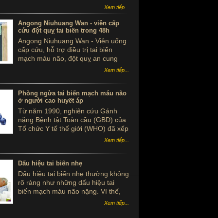
trong suốt thời gian qua.
Xem tiếp...
Angong Niuhuang Wan - viên cấp
cứu đột quỵ tai biến trong 48h
Angong Niuhuang Wan - Viên uống
cấp cứu, hỗ trợ điều trị tai biến
mạch máu não, đột quỵ an cung
ngưu hoàng hoàn hộp gỗ màu xanh
Xem tiếp...
bắc kinh đồng nhân đường
Phòng ngừa tai biến mạch máu não
ở người cao huyết áp
Từ năm 1990, nghiên cứu Gánh
nặng Bệnh tật Toàn cầu (GBD) của
Tổ chức Y tế thế giới (WHO) đã xếp
các bệnh mạch máu não ở vị trí thứ
Xem tiếp...
hai trong danh sách bệnh gây tử
vong cao nhất, chỉ sau bệnh tim
mạch
Dấu hiệu tai biến nhẹ
Dấu hiệu tai biến nhẹ thường không
rõ ràng như những dấu hiệu tai
biến mạch máu não nặng. Vì thế,
nhiều người bị tai biến nhẹ thường
Xem tiếp...
chủ quan dẫn đến tình trạng " nước
đến chân mới nhảy", bệnh tình