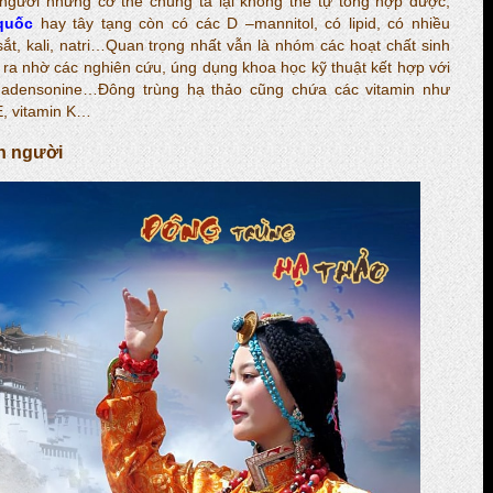
 người nhưng cơ thể chúng ta lại không thể tự tổng hợp được,
quốc
hay tây tạng còn có các D –mannitol, có lipid, có nhiều
ắt, kali, natri…Quan trọng nhất vẫn là nhóm các hoạt chất sinh
 ra nhờ các nghiên cứu, úng dụng khoa học kỹ thuật kết hợp với
, adensonine…Đông trùng hạ thảo cũng chứa các vitamin như
 E, vitamin K…
n người