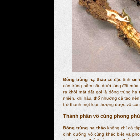
Đông trùng hạ thảo
có đặc tính sin
côn trùng nằm sâu dưới lòng đất mùa 
ra khỏi mặt đất gọi là đông trùng hạ 
nhiên, khí hậu, thổ nhưỡng đã tạo nên
trở thành một loại thượng dược vô cù
Thành phần vô cùng phong phú
Đông trùng hạ thảo
không chỉ có tập
dinh dưỡng vô cùng khác biệt và phon