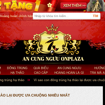
 hoàng hoàn chính hãng
M
ĐÔNG TRÙNG
QUÀ BIẾU
AN CUNG NGƯU
HƯỚNG
H
HẠ THẢO
CAO CẤP
HOÀNG HOÀN LÀ GÌ
TRA MÃ 
ông trùng hạ thảo
Vì sao con đông trùng hạ thảo lại được ưa chuộ
HẢO LẠI ĐƯỢC ƯA CHUỘNG NHIỀU NHẤT