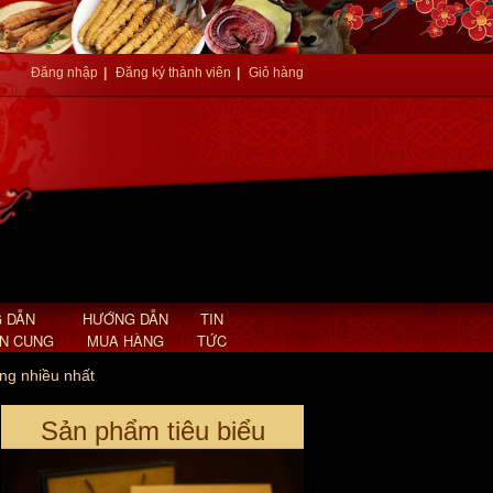
Hàn Quốc hình tổ kén A030
Giá: 2,850,000 VND
Đăng nhập
|
Đăng ký thành viên
|
Giỏ hàng
 DẪN
HƯỚNG DẪN
TIN
AN CUNG
MUA HÀNG
TỨC
ng nhiều nhất
Đông trùng hạ thảo nguyên con hộp
gỗ 5g (25-30 con) D001
Sản phẩm tiêu biểu
Giá: 6,500,000 VND