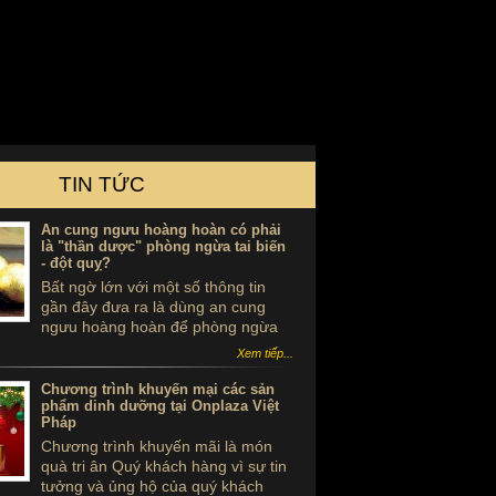
TIN TỨC
An cung ngưu hoàng hoàn có phải
là "thần dược" phòng ngừa tai biến
- đột quỵ?
Bất ngờ lớn với một số thông tin
gần đây đưa ra là dùng an cung
ngưu hoàng hoàn để phòng ngừa
tai biến - đột quỵ là ...tự sát. Thực
Xem tiếp...
hư sản phẩm này ra sao, có thể
dùng để phòng tai biến - đột quỵ
Chương trình khuyến mại các sản
không?
phẩm dinh dưỡng tại Onplaza Việt
Pháp
Chương trình khuyến mãi là món
quà tri ân Quý khách hàng vì sự tin
tưởng và ủng hộ của quý khách