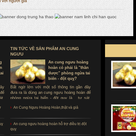
 với người già
TIN TỨC VỀ SẢN PHẨM AN CUNG
NGƯU
g
An cung ngưu hoàng
ần
hoàn có phải là "thần
ai
dược" phòng ngừa tai
biến - đột quỵ?
đây
Bất ngờ lớn với một số thông tin gần đây
 để
đưa ra là dùng an cung ngưu hoàng hoàn để
át.
phòng ngừa tai biến - đột quỵ là ...tự sát.
ùng
Thực hư sản phẩm này ra sao, có thể dùng
ử
An Cung Ngưu Hoàng Hoàn,thật và giả
để phòng tai biến - đột quỵ không?
uỵ
An cung ngưu hoàng hoàn hỗ trợ điều trị đột
quỵ