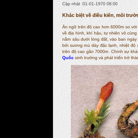
Cập nhật :01-01-1970 08:00
Khác biệt về điều kiên, môi trư
Án ngữ trên độ cao hơn 6000m so vớ
về địa hình, khí hậu, tự nhiên vô cù
nằm sâu dưới lòng đất, vào ban ngày 
bởi sương mù dày đặc lạnh, nhiệt độ 
trên độ cao gần 7000m. Chính sự khác 
Quốc
sinh trưởng và phát triển trở thàn