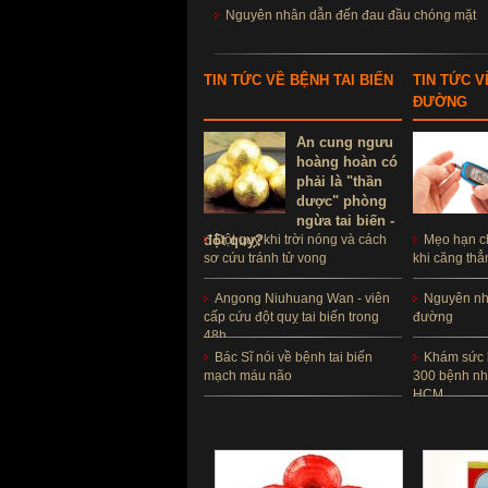
Nguyên nhân dẫn đến đau đầu chóng mặt
TIN TỨC VỀ BỆNH TAI BIẾN
TIN TỨC V
ĐƯỜNG
An cung ngưu
hoàng hoàn có
phải là "thần
dược" phòng
ngừa tai biến -
đột quỵ?
Đột quỵ khi trời nóng và cách
Mẹo hạn c
sơ cứu tránh tử vong
khi căng thẳ
Angong Niuhuang Wan - viên
Nguyên nhâ
cấp cứu đột quỵ tai biến trong
đường
48h
Bác Sĩ nói về bệnh tai biến
Khám sức 
mạch máu não
300 bệnh nh
HCM