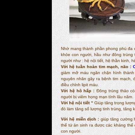
Nhờ mang thành phần phong phú đa dạ
khỏe con người, hầu như đông trùng 
người như : hệ nội tiết, hệ thần kinh,
Với hệ tuần hoàn tim mạch, não :
giảm mỡ máu ngăn chặn hình thành 
nguyên nhân gây ra bệnh tim mạch, đ
điều chỉnh lipit máu.
Với hệ hô hấp :
Đông trùng thảo có 
người bị viêm họng mạn tính lâu năm.
Với hệ nội tiết “
Giúp tăng trọng lượn
đó làm tăng số lượng tinh trùng, tăng 
Với hệ miễn dịch :
giúp tăng cường h
thể tứ ản sinh ra được các kháng thể 
con người.