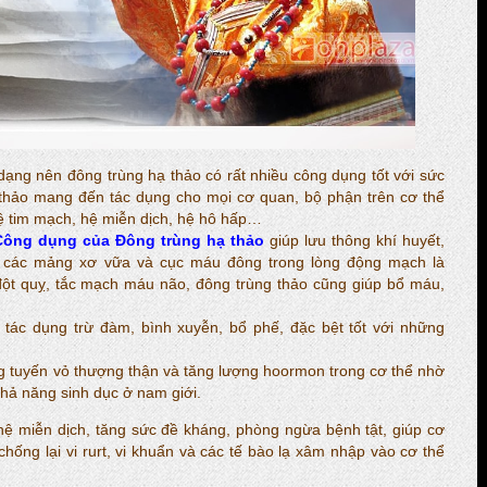
ng nên đông trùng hạ thảo có rất nhiều công dụng tốt với sức
thảo mang đến tác dụng cho mọi cơ quan, bộ phận trên cơ thể
 hệ tim mạch, hệ miễn dịch, hệ hô hấp…
Công dụng của Đông trùng hạ thảo
giúp lưu thông khí huyết,
các mảng xơ vữa và cục máu đông trong lòng động mạch là
ột quỵ, tắc mạch máu não, đông trùng thảo cũng giúp bổ máu,
tác dụng trừ đàm, bình xuyễn, bổ phế, đặc bệt tốt với những
g tuyến vỏ thượng thận và tăng lượng hoormon trong cơ thể nhờ
khả năng sinh dục ở nam giới.
ệ miễn dịch, tăng sức đề kháng, phòng ngừa bệnh tật, giúp cơ
chống lại vi rurt, vi khuẩn và các tế bào lạ xâm nhập vào cơ thể