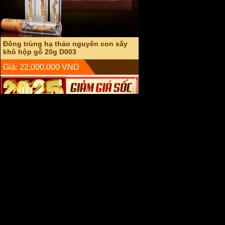
An cung ngưu hoàng hoàn hàn quốc
hộp đỏ (Vũ hoàng thanh tâm) A004
Giá: 2,600,000 VND