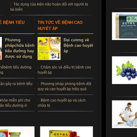
Tác dụng của kiện não hoàn đối với người bị
tai biến
Ề BỆNH TIỂU
TIN TỨC VỀ BỆNH CAO
HUYẾT ÁP
Phương
Đại cương về
phápchữa bệnh
Bệnh cao huyết
tiểu đường hay
áp
được sử dụng
hếbệnh tiểu đường
Chăm sóc và điều trị bệnh cao
ng
huyết áp
n gây ra bệnh tiểu
Phương pháp phòng bệnh đột
quỵ và cao huyết áp hiệu quả
khỏe miễn phí cho
Bệnh cao huyết áp và cách
ân tiểu đường ở
chữa trị