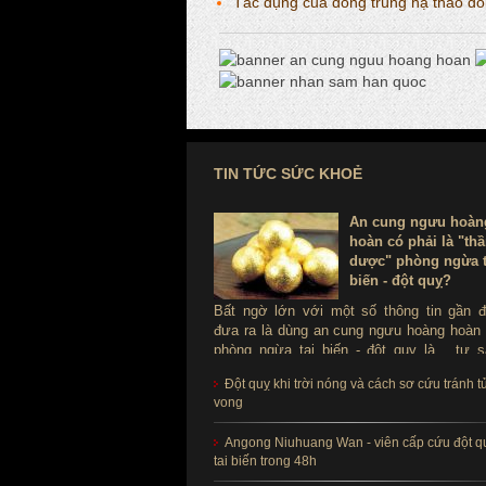
Tác dụng của đông trùng hạ thảo đối
TIN TỨC SỨC KHOẺ
An cung ngưu hoàn
hoàn có phải là "th
dược" phòng ngừa t
biến - đột quỵ?
Bất ngờ lớn với một số thông tin gần 
đưa ra là dùng an cung ngưu hoàng hoàn
phòng ngừa tai biến - đột quỵ là ...tự s
Thực hư sản phẩm này ra sao, có thể d
Đột quỵ khi trời nóng và cách sơ cứu tránh t
để phòng tai biến - đột quỵ không?
vong
Angong Niuhuang Wan - viên cấp cứu đột q
tai biến trong 48h