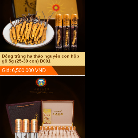
Đông trùng hạ thảo nguyên con sấy
khô hộp gỗ 20g D003
Giá: 22,000,000 VND