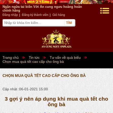
Ngăn ngừa tai biên Với An cung ngưu hoàng hoàn
chính hãng
Đăng nhập
|
Đăng ký thành viên
|
Giỏ hàng
Trang chủ
Tin tức
Tư vấn về quà biếu
Chọn mua quà tết cao cấp cho ông bà
CHỌN MUA QUÀ TẾT CAO CẤP CHO ÔNG BÀ
Cập nhật :06-01-2021 15:00
3 gợi ý nên áp dụng khi mua quà tết cho
ông bà