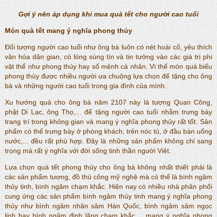
Gợi ý nên áp dụng khi mua quà tết cho người cao tuổi
Món quà tết mang ý nghĩa phong thủy
Đối tượng người cao tuổi như ông bà luôn có nét hoài cổ, yêu thích
văn hóa dân gian, có lòng sùng tín và tin tưởng vào các giá trị phi
vật thể như phong thủy hay số mệnh cá nhân. Vì thế món quà biếu
phong thủy được nhiều người ưa chuộng lựa chọn để tặng cho ông
bà và những người cao tuổi trong gia đình của mình.
Xu hướng quà cho ông bà năm 2107 này là tượng Quan Công,
phật Di Lạc, ông Thọ,... để tặng người cao tuổi nhằm trưng bày
trang trí trong không gian và mang ý nghĩa phong thủy rất tốt. Sản
phẩm có thể trưng bày ở phòng khách, trên nóc tủ, ở đầu bàn uống
nước,... đều rất phù hợp. Đây là những sản phẩm không chỉ sang
trọng mà rất ý nghĩa với đời sống tinh thần người Việt.
Lựa chọn quà tết phong thủy cho ông bà không nhất thiết phải là
các sản phẩm tượng, đồ thủ công mỹ nghệ mà có thể là bình ngâm
thủy tinh, bình ngâm chạm khắc. Hiện nay có nhiều nhà phân phối
cung ứng các sản phẩm bình ngâm thủy tinh mang ý nghĩa phong
thủy như bình ngâm nhân sâm Hàn Quốc, bình ngâm sâm ngọc
linh hay bình ngâm đinh lăng chạm khắc,... mang ý nghĩa phong