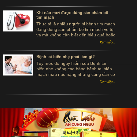
đường
Khi nào mới được dùng sản phẩm bổ
tim mạch
Thực tế là nhiều người bị bệnh tim mạch
đang dùng sản phẩm bổ tim mạch vô tội
vạ mà không cần biết đến hiệu quả hoặc
tác dụng của sản phẩm. Vậy bệnh nhân
Xem tiếp...
khi nào mới được dùng sản phẩm bổ tim
mạch?
Bệnh tai biến nhẹ phải làm gì?
Tuy mức độ nguy hiểm của Bệnh tai
biến nhẹ không cao bằng bệnh tai biến
mạch máu não nặng nhưng cũng cần có
sự phòng ngừa kịp thời. Vậy nếu gặp
Xem tiếp...
Bệnh tai biến nhẹ phải làm gì?.