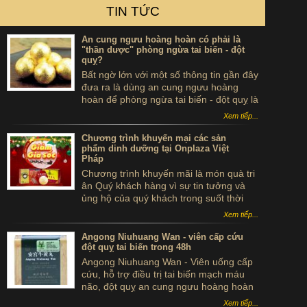
TIN TỨC
An cung ngưu hoàng hoàn có phải là
"thần dược" phòng ngừa tai biến - đột
quỵ?
Bất ngờ lớn với một số thông tin gần đây
đưa ra là dùng an cung ngưu hoàng
hoàn để phòng ngừa tai biến - đột quỵ là
...tự sát. Thực hư sản phẩm này ra sao,
Xem tiếp...
có thể dùng để phòng tai biến - đột quỵ
không?
Chương trình khuyến mại các sản
phẩm dinh dưỡng tại Onplaza Việt
Pháp
Chương trình khuyến mãi là món quà tri
ân Quý khách hàng vì sự tin tưởng và
ủng hộ của quý khách trong suốt thời
gian qua.
Xem tiếp...
Angong Niuhuang Wan - viên cấp cứu
đột quỵ tai biến trong 48h
Angong Niuhuang Wan - Viên uống cấp
cứu, hỗ trợ điều trị tai biến mạch máu
não, đột quỵ an cung ngưu hoàng hoàn
hộp gỗ màu xanh bắc kinh đồng nhân
Xem tiếp...