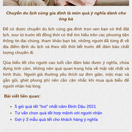
Chuyến du lịch cùng gia đình là món quà ý nghĩa dành cho
ông bà
Để có được chuyến du lịch cùng gia đình trọn vẹn bạn có thể đặt
lịch, tour từ trước tết đồng thời có thể tìm hiểu trên các phương tiện
thông tin đại chúng, tham khảo bạn bè, những người đã từng đi về
địa điểm định du lịch và theo dõi thời tiết trước để đảm bảo chất
lượng chuyến đi.
Qùa biếu tết cho người cao tuổi cần đảm bảo được ý nghĩa, chứa
đựng tình cảm, không nên quá quan trọng hóa về mặt vật chất và
hình thức. Người già thường yêu thích sự đơn giản, mộc mạc và
gần gũi, ghét phung phí nên cần cân nhắc khi mua quà biếu để
người nhận hài lòng.
Bài viết liên quan:
5
giỏ quà tết
"hot" nhất năm Đinh Dậu 2021
Tư vấn chọn
quà tết hợp mệnh
với người nhận
Gợi ý 3 mẫu
quà tết cho khách
hàng ý nghĩa