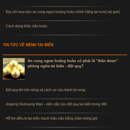
Địa chỉ mua bán an cung ngưu hoàng hoàn chính hãng tại hcm( sài gòn)
Cách dùng Kiện não hoàn
TIN TỨC VỀ BỆNH TAI BIẾN
An cung ngưu hoàng hoàn có phải là "thần dược"
phòng ngừa tai biến - đột quỵ?
Đột quỵ khi trời nóng và cách sơ cứu tránh tử vong
Angong Niuhuang Wan - viên cấp cứu đột quỵ tai biến trong 48h
Hỗ trợ điều trị tai biến mạch máu não bằng cháo móng giò